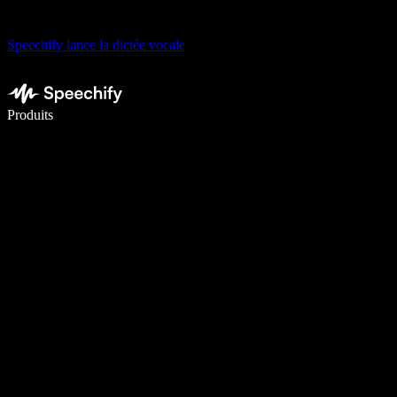
Speechify lance la dictée vocale
Écrivez 5× plus vite grâce à la dictée vocale
Produits
En savoir plus