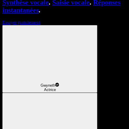
Synthèse vocale
.
Saisie vocale
.
Réponses
instantanées
.
Essayer gratuitement
Gwyneth
Actrice