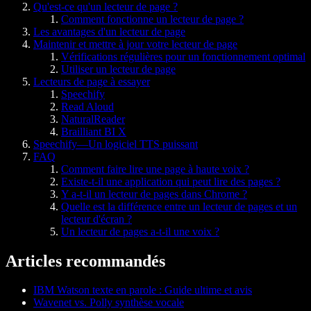
Qu'est-ce qu'un lecteur de page ?
Comment fonctionne un lecteur de page ?
Les avantages d'un lecteur de page
Maintenir et mettre à jour votre lecteur de page
Vérifications régulières pour un fonctionnement optimal
Utiliser un lecteur de page
Lecteurs de page à essayer
Speechify
Read Aloud
NaturalReader
Brailliant BI X
Speechify—Un logiciel TTS puissant
FAQ
Comment faire lire une page à haute voix ?
Existe-t-il une application qui peut lire des pages ?
Y a-t-il un lecteur de pages dans Chrome ?
Quelle est la différence entre un lecteur de pages et un
lecteur d'écran ?
Un lecteur de pages a-t-il une voix ?
Articles recommandés
IBM Watson texte en parole : Guide ultime et avis
Wavenet vs. Polly synthèse vocale