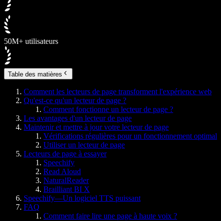
50M+ utilisateurs
Table des matières
Comment les lecteurs de page transforment l'expérience web
Qu'est-ce qu'un lecteur de page ?
Comment fonctionne un lecteur de page ?
Les avantages d'un lecteur de page
Maintenir et mettre à jour votre lecteur de page
Vérifications régulières pour un fonctionnement optimal
Utiliser un lecteur de page
Lecteurs de page à essayer
Speechify
Read Aloud
NaturalReader
Brailliant BI X
Speechify—Un logiciel TTS puissant
FAQ
Comment faire lire une page à haute voix ?