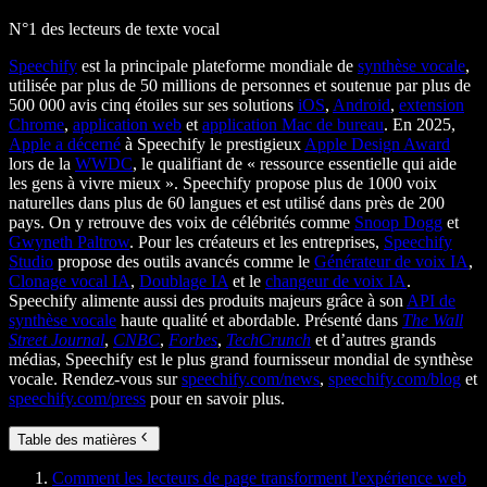
N°1 des lecteurs de texte vocal
Speechify
est la principale plateforme mondiale de
synthèse vocale
,
utilisée par plus de 50 millions de personnes et soutenue par plus de
500 000 avis cinq étoiles sur ses solutions
iOS
,
Android
,
extension
Chrome
,
application web
et
application Mac de bureau
. En 2025,
Apple a décerné
à Speechify le prestigieux
Apple Design Award
lors de la
WWDC
, le qualifiant de « ressource essentielle qui aide
les gens à vivre mieux ». Speechify propose plus de 1000 voix
naturelles dans plus de 60 langues et est utilisé dans près de 200
pays. On y retrouve des voix de célébrités comme
Snoop Dogg
et
Gwyneth Paltrow
. Pour les créateurs et les entreprises,
Speechify
Studio
propose des outils avancés comme le
Générateur de voix IA
,
Clonage vocal IA
,
Doublage IA
et le
changeur de voix IA
.
Speechify alimente aussi des produits majeurs grâce à son
API de
synthèse vocale
haute qualité et abordable. Présenté dans
The Wall
Street Journal
,
CNBC
,
Forbes
,
TechCrunch
et d’autres grands
médias, Speechify est le plus grand fournisseur mondial de synthèse
vocale. Rendez-vous sur
speechify.com/news
,
speechify.com/blog
et
speechify.com/press
pour en savoir plus.
Table des matières
Comment les lecteurs de page transforment l'expérience web