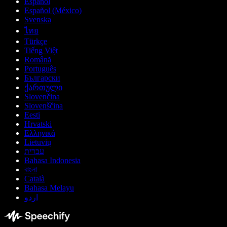
Español
Español (México)
Svenska
ไทย
Türkçe
Tiếng Việt
Română
Português
Български
ქართული
Slovenčina
Slovenščina
Eesti
Hrvatski
Ελληνικά
Lietuvių
עברית
Bahasa Indonesia
বাংলা
Català
Bahasa Melayu
اردو