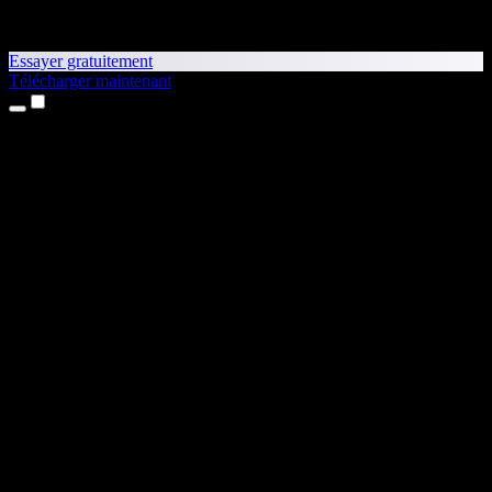
Essayer gratuitement
Télécharger maintenant
Produits
Synthèse vocale
Apps iPhone et iPad
App Android
Extension Chrome
Extension Edge
Application web
App Mac
App Windows