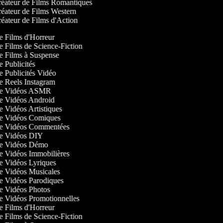
éateur de Films Romantiques
éateur de Films Western
éateur de Films d'Action
de Films d'Horreur
de Films de Science-Fiction
de Films à Suspense
de Publicités
de Publicités Vidéo
de Reels Instagram
 de Vidéos ASMR
 de Vidéos Android
de Vidéos Artistiques
 de Vidéos Comiques
 de Vidéos Commentées
 de Vidéos DIY
 de Vidéos Démo
 de Vidéos Immobilières
 de Vidéos Lyriques
 de Vidéos Musicales
 de Vidéos Parodiques
 de Vidéos Photos
 de Vidéos Promotionnelles
de Films d'Horreur
de Films de Science-Fiction