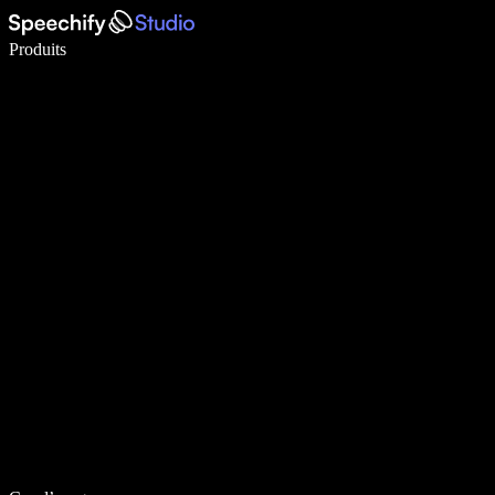
Écrivez 5× plus vite grâce à la dictée vocale
Produits
En savoir plus