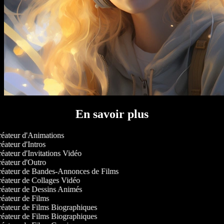
En savoir plus
éateur d'Animations
éateur d'Intros
éateur d'Invitations Vidéo
éateur d'Outro
éateur de Bandes-Annonces de Films
éateur de Collages Vidéo
éateur de Dessins Animés
éateur de Films
éateur de Films Biographiques
éateur de Films Biographiques