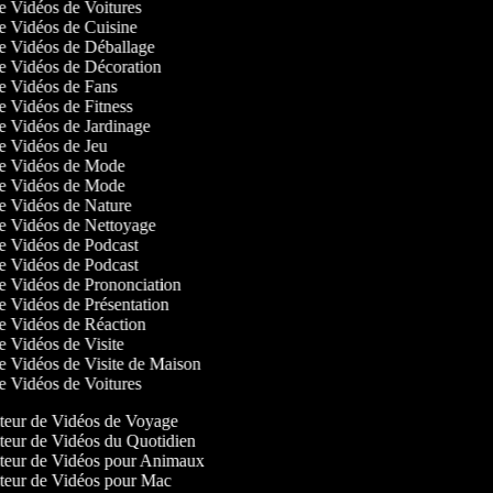
de Vidéos de Voitures
de Vidéos de Cuisine
 de Vidéos de Déballage
 de Vidéos de Décoration
 de Vidéos de Fans
de Vidéos de Fitness
de Vidéos de Jardinage
de Vidéos de Jeu
 de Vidéos de Mode
 de Vidéos de Mode
 de Vidéos de Nature
 de Vidéos de Nettoyage
de Vidéos de Podcast
de Vidéos de Podcast
de Vidéos de Prononciation
de Vidéos de Présentation
 de Vidéos de Réaction
de Vidéos de Visite
de Vidéos de Visite de Maison
de Vidéos de Voitures
eur de Vidéos de Voyage
eur de Vidéos du Quotidien
eur de Vidéos pour Animaux
eur de Vidéos pour Mac