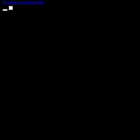
Essayer gratuitement
Produits
Synthèse vocale
Apps iPhone et iPad
App Android
Extension Chrome
Extension Edge
Application web
App Mac
App Windows
Générateur de voix IA
Voix off
Doublage
Clonage vocal