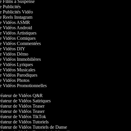
de Films à Suspense
de Publicités
de Publicités Vidéo
de Reels Instagram
 de Vidéos ASMR
 de Vidéos Android
de Vidéos Artistiques
 de Vidéos Comiques
 de Vidéos Commentées
 de Vidéos DIY
 de Vidéos Démo
 de Vidéos Immobilières
 de Vidéos Lyriques
 de Vidéos Musicales
 de Vidéos Parodiques
 de Vidéos Photos
 de Vidéos Promotionnelles
éateur de Vidéos Q&R
éateur de Vidéos Satiriques
éateur de Vidéos Teaser
éateur de Vidéos Teaser
éateur de Vidéos TikTok
éateur de Vidéos Tutoriels
éateur de Vidéos Tutoriels de Danse