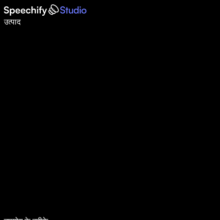
वॉइस टाइपिंग के साथ 5× तेज़ी से लिखें
उत्पाद
और जानें