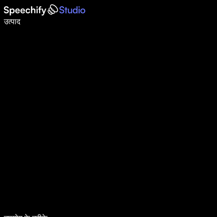
वॉइस टाइपिंग के साथ 5× तेज़ी से लिखें
उत्पाद
और जानें