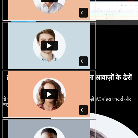
हर तरह के लहजों में पुरुष व महिला आवाज़ों के ढेरों
विकल्प
दो प्रोजेक्ट्स का एक जैसा लगना ज़रूरी नहीं। सैकड़ों AI वॉइस एक्टर्स और
लहजों में से चुनें, और बारीकी से ट्यून करें।