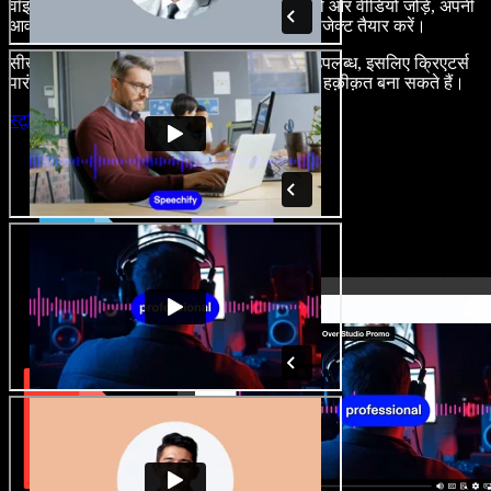
वॉइस-ओवर बनाएं, रॉयल्टी-फ्री स्टॉक इमेज, ऑडियो और वीडियो जोड़ें, अपनी
आवाज़ क्लोन करें, और बेहतरीन ऑडियो-वीडियो प्रोजेक्ट तैयार करें।
सीखने की कोई बाधा नहीं और सब कुछ ब्राउज़र में उपलब्ध, इसलिए क्रिएटर्स
पारंपरिक सीमाएँ छोड़ अपने हर रचनात्मक विचार को हक़ीक़त बना सकते हैं।
स्टूडियो लॉन्च करें