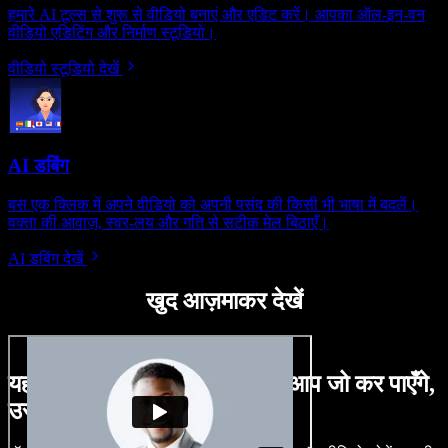
हमारे AI टूल्स से शुरू से वीडियो बनाएं और एडिट करें। आपका ऑल-इन-वन
वीडियो एडिटिंग और निर्माण स्टूडियो।
वीडियो स्टूडियो देखें
AI डबिंग
बस एक क्लिक में अपने वीडियो को अपनी पसंद की किसी भी भाषा में बदलें।
वक्ता की आवाज़, स्वर-लय और गति से सटीक मेल बिठाएँ।
AI डबिंग देखें
खुद आज़माकर देखें
यहाँ Speechify Studio के साथ आप जो कर पाएँगे,
उसका एक छोटा सा नमूना है।