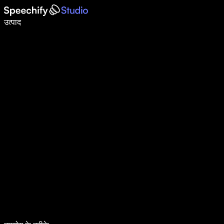
वॉइस टाइपिंग के साथ 5× तेज़ी से लिखें
उत्पाद
और जानें