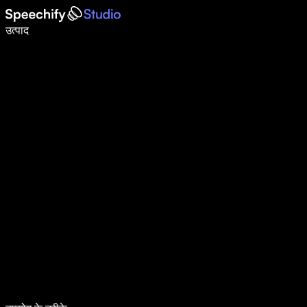
वॉइस टाइपिंग के साथ 5× तेज़ी से लिखें
उत्पाद
और जानें