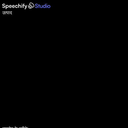
वॉइस टाइपिंग के साथ 5× तेज़ी से लिखें
उत्पाद
और जानें