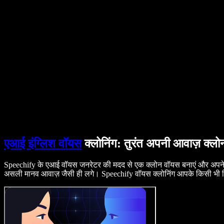
B2B केस स्टडीज़
AI वॉयस चेंजर
समीक्षाएं
ऐप्स जो टेक्स्ट पढ़कर सुनाते हैं
प्रेस
मुझे पढ़कर सुनाओ
टेक्स्ट टू स्पीच रीडर
एंटरप्राइज़
सेल्स टीम से बात करें
एंटरप्राइज़ और EDU के लिए स्पीचिफाई
Access to Work के लिए स्पीचिफाई
DSA के लिए स्पीचिफाई
SIMBA वॉयस एजेंट्स
डेवलपर्स के लिए स्पीचिफाई
एआई इंग्लिश वॉयस
क्लोनिंग: तुरंत अपनी आवाज़ क्लोन
Speechify के एआई वॉयस जनरेटर की मदद से एक क्लोन वॉयस बनाएं और अपने हर
असली मानव आवाज़ जैसी ही लगे। Speechify वॉयस क्लोनिंग आपके किसी भी डिवाइ