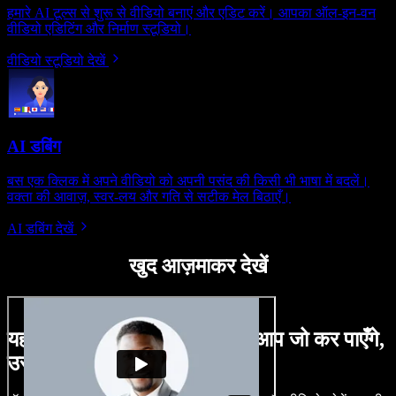
हमारे AI टूल्स से शुरू से वीडियो बनाएं और एडिट करें। आपका ऑल-इन-वन
वीडियो एडिटिंग और निर्माण स्टूडियो।
वीडियो स्टूडियो देखें
AI डबिंग
बस एक क्लिक में अपने वीडियो को अपनी पसंद की किसी भी भाषा में बदलें।
वक्ता की आवाज़, स्वर-लय और गति से सटीक मेल बिठाएँ।
AI डबिंग देखें
खुद आज़माकर देखें
यहाँ Speechify Studio के साथ आप जो कर पाएँगे,
उसका एक छोटा सा नमूना है।