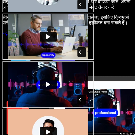
वॉइस-ओवर बनाएं, रॉयल्टी-फ्री स्टॉक इमेज, ऑडियो और वीडियो जोड़ें, अपनी
आवाज़ क्लोन करें, और बेहतरीन ऑडियो-वीडियो प्रोजेक्ट तैयार करें।
सीखने की कोई बाधा नहीं और सब कुछ ब्राउज़र में उपलब्ध, इसलिए क्रिएटर्स
पारंपरिक सीमाएँ छोड़ अपने हर रचनात्मक विचार को हक़ीक़त बना सकते हैं।
स्टूडियो लॉन्च करें