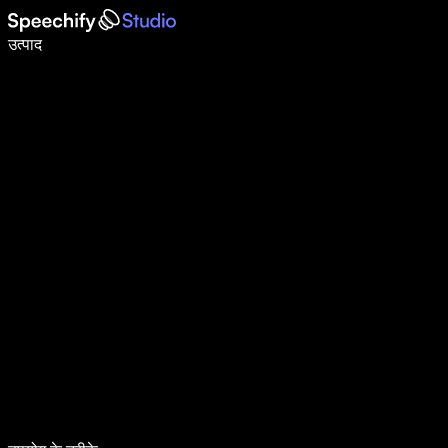
वॉइस टाइपिंग के साथ 5× तेज़ी से लिखें
उत्पाद
और जानें