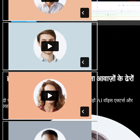
हर तरह के लहजों में पुरुष व महिला आवाज़ों के ढेरों
विकल्प
दो प्रोजेक्ट्स का एक जैसा लगना ज़रूरी नहीं। सैकड़ों AI वॉइस एक्टर्स और
लहजों में से चुनें, और बारीकी से ट्यून करें।