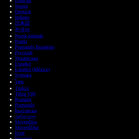
Français
Suomi
Deutsch
Italiano
日本語
한국어
Norsk bokmål
Polski
Português Brasileiro
Русский
Українська
Español
Español (México)
Svenska
ไทย
Türkçe
Tiếng Việt
Română
Português
Български
ქართული
Slovenčina
Slovenščina
Eesti
Hrvatski