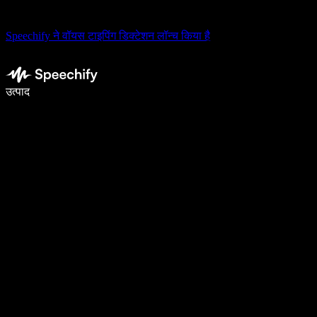
Speechify ने वॉयस टाइपिंग डिक्टेशन लॉन्च किया है
वॉइस टाइपिंग के साथ 5× तेज़ी से लिखें
उत्पाद
और जानें