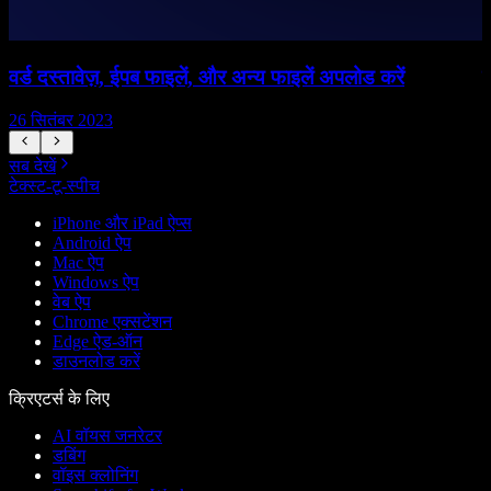
वर्ड दस्तावेज़, ईपब फाइलें, और अन्य फाइलें अपलोड करें
म
26 सितंबर 2023
2
सब देखें
टेक्स्ट-टू-स्पीच
iPhone और iPad ऐप्स
Android ऐप
Mac ऐप
Windows ऐप
वेब ऐप
Chrome एक्सटेंशन
Edge ऐड-ऑन
डाउनलोड करें
क्रिएटर्स के लिए
AI वॉयस जनरेटर
डबिंग
वॉइस क्लोनिंग