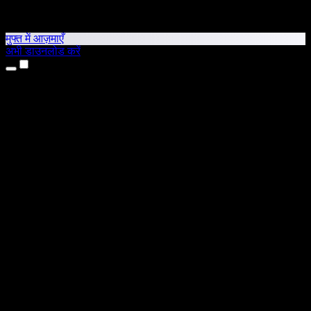
मुफ्त में आज़माएँ
अभी डाउनलोड करें
उत्पाद
टेक्स्ट टू स्पीच
iPhone और iPad ऐप्स
Android ऐप
Chrome एक्सटेंशन
Edge एक्सटेंशन
वेब ऐप
Mac ऐप
Windows ऐप
AI वॉयस जनरेटर