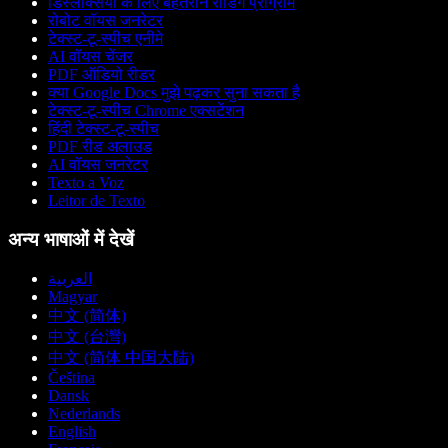
डिस्लेक्सिया के लिए बेहतरीन रीडिंग प्रोग्राम
रोबोट वॉयस जनरेटर
टेक्स्ट-टू-स्पीच एनीमे
AI वॉयस चेंजर
PDF ऑडियो रीडर
क्या Google Docs मुझे पढ़कर सुना सकता है
टेक्स्ट-टू-स्पीच Chrome एक्सटेंशन
हिंदी टेक्स्ट-टू-स्पीच
PDF रीड अलाउड
AI वॉयस जनरेटर
Texto a Voz
Leitor de Texto
अन्य भाषाओं में देखें
العربية
Magyar
中文 (简体)
中文 (台灣)
中文 (简体 中国大陆)
Čeština
Dansk
Nederlands
English