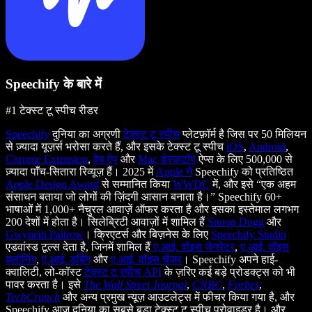
Speechify के बारे में
#1 टेक्स्ट टू स्पीच रीडर
Speechify
दुनिया का अग्रणी
टेक्स्ट टू स्पीच
प्लेटफ़ॉर्म है जिस पर 50 मिलियन
से ज़्यादा यूज़र्स भरोसा करते हैं, और इसके टेक्स्ट टू स्पीच
iOS
,
Android
,
Chrome Extension
,
वेब ऐप
और
Mac डेस्कटॉप
ऐप्स के लिए 500,000 से
ज़्यादा पाँच-सितारा रिव्यूज़ हैं। 2025 में
Apple ने
Speechify को प्रतिष्ठित
Apple Design Award
से सम्मानित किया
WWDC
में, और इसे “एक अहम
संसाधन बताया जो लोगों की ज़िंदगी आसान बनाता है।” Speechify 60+
भाषाओं में 1,000+ नैचुरल आवाज़ें ऑफर करता है और इसका इस्तेमाल लगभग
200 देशों में होता है। सिलेब्रिटी आवाज़ों में शामिल हैं
Snoop Dogg
और
Gwyneth Paltrow
। क्रिएटर्स और बिज़नेस के लिए
Speechify Studio
एडवांस्ड टूल्स देता है, जिनमें शामिल हैं
ए.आई. वॉइस जेनरेटर
,
ए.आई. वॉइस
क्लोनिंग
,
ए.आई. डबिंग
और
ए.आई. वॉइस चेंजर
। Speechify अपने हाई-
क्वालिटी, लो-कॉस्ट
टेक्स्ट टू स्पीच API
के ज़रिए कई बड़े प्रोडक्ट्स को भी
पावर करता है। इसे
The Wall Street Journal
,
CNBC
,
Forbes
,
TechCrunch
और अन्य प्रमुख न्यूज़ आउटलेट्स में फीचर किया गया है, और
Speechify आज दुनिया का सबसे बड़ा टेक्स्ट टू स्पीच प्रोवाइडर है। और