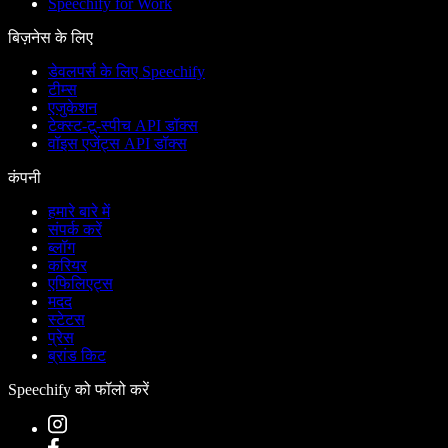
Speechify for Work
बिज़नेस के लिए
डेवलपर्स के लिए Speechify
टीम्स
एजुकेशन
टेक्स्ट-टू-स्पीच API डॉक्स
वॉइस एजेंट्स API डॉक्स
कंपनी
हमारे बारे में
संपर्क करें
ब्लॉग
करियर
एफिलिएट्स
मदद
स्टेटस
प्रेस
ब्रांड किट
Speechify को फॉलो करें