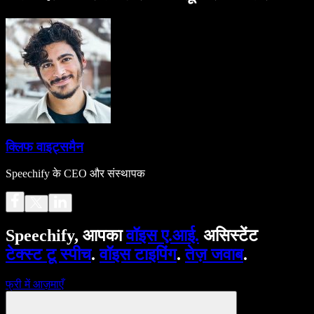
क्लिफ वाइट्समैन
Speechify के CEO और संस्थापक
Speechify, आपका
वॉइस ए.आई.
असिस्टेंट
टेक्स्ट टू स्पीच
.
वॉइस टाइपिंग
.
तेज़ जवाब
.
फ्री में आज़माएँ