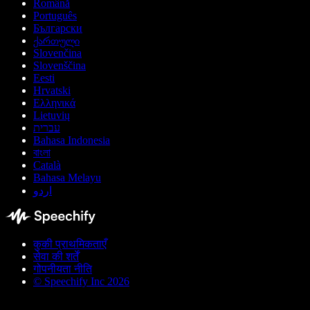
Română
Português
Български
ქართული
Slovenčina
Slovenščina
Eesti
Hrvatski
Ελληνικά
Lietuvių
עברית
Bahasa Indonesia
বাংলা
Català
Bahasa Melayu
اردو
कुकी प्राथमिकताएँ
सेवा की शर्तें
गोपनीयता नीति
© Speechify Inc 2026