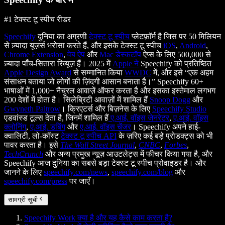
#1 टेक्स्ट टू स्पीच रीडर
Speechify
दुनिया का अग्रणी
टेक्स्ट टू स्पीच
प्लेटफ़ॉर्म है जिस पर 50 मिलियन
से ज़्यादा यूज़र्स भरोसा करते हैं, और इसके टेक्स्ट टू स्पीच
iOS
,
Android
,
Chrome Extension
,
वेब ऐप
और
Mac डेस्कटॉप
ऐप्स के लिए 500,000 से
ज़्यादा पाँच-सितारा रिव्यूज़ हैं। 2025 में
Apple ने
Speechify को प्रतिष्ठित
Apple Design Award
से सम्मानित किया
WWDC
में, और इसे “एक अहम
संसाधन बताया जो लोगों की ज़िंदगी आसान बनाता है।” Speechify 60+
भाषाओं में 1,000+ नैचुरल आवाज़ें ऑफर करता है और इसका इस्तेमाल लगभग
200 देशों में होता है। सिलेब्रिटी आवाज़ों में शामिल हैं
Snoop Dogg
और
Gwyneth Paltrow
। क्रिएटर्स और बिज़नेस के लिए
Speechify Studio
एडवांस्ड टूल्स देता है, जिनमें शामिल हैं
ए.आई. वॉइस जेनरेटर
,
ए.आई. वॉइस
क्लोनिंग
,
ए.आई. डबिंग
और
ए.आई. वॉइस चेंजर
। Speechify अपने हाई-
क्वालिटी, लो-कॉस्ट
टेक्स्ट टू स्पीच API
के ज़रिए कई बड़े प्रोडक्ट्स को भी
पावर करता है। इसे
The Wall Street Journal
,
CNBC
,
Forbes
,
TechCrunch
और अन्य प्रमुख न्यूज़ आउटलेट्स में फीचर किया गया है, और
Speechify आज दुनिया का सबसे बड़ा टेक्स्ट टू स्पीच प्रोवाइडर है। और
जानने के लिए
speechify.com/news
,
speechify.com/blog
और
speechify.com/press
पर जाएँ।
सामग्री सूची
Speechify Work क्या है और यह कैसे काम करता है?