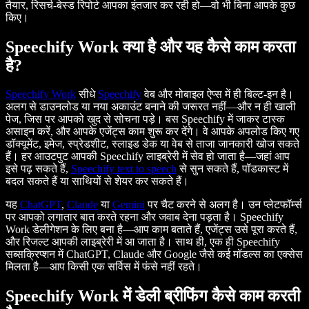
तैयार, रिसर्च-बेस्ड रिपोर्ट आपका इंतजार कर रही हो—वो भी बिना आपके कुछ
किए।
Speechify Work क्या है और यह कैसे काम करता
है?
Speechify Work
सीधे
Speechify
वेब और मोबाइल ऐप्स में ही बिल्ट-इन है।
अलग से डाउनलोड या नया अकाउंट बनाने की जरूरत नहीं—और न ही खाली
पेज, जिस पर आपको खुद से सोचना पड़े। बस Speechify में जाकर टास्क
असाइन करें, और आपके एजेंट्स काम शुरू कर देंगे। वे आपके अपलोड किए गए
डॉक्यूमेंट, इमेज, स्प्रेडशीट, स्लाइड डेक या वेब से ताजा जानकारी खोज सकते
हैं। हर आउटपुट आपकी Speechify लाइब्रेरी में सेव हो जाता है—जहां आप
इसे पढ़ सकते हैं,
Speechify text to speech
से सुन सकते हैं, पॉडकास्ट में
बदल सकते हैं या साथियों से शेयर कर सकते हैं।
यह
ChatGPT
,
Claude
या
Gemini
पर चैट करने से अलग है। उन प्लेटफॉर्म्स
पर आपको लगातार बात करते रहना और जवाब देना पड़ता है। Speechify
Work डेलीगेशन के लिए बना है—आप काम बताते हैं, एजेंट्स उसे पूरा करते हैं,
और रिजल्ट आपकी लाइब्रेरी में आ जाता है। साथ ही, एक ही Speechify
सब्सक्रिप्शन में ChatGPT, Claude और Google जैसे कई मॉडल्स का एक्सेस
मिलता है—आप किसी एक सर्विस में फंसे नहीं रहते।
Speechify Work में डेली ब्रीफिंग कैसे काम करती