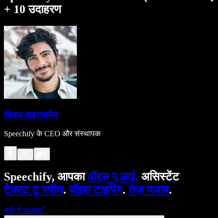
+ 10 उदाहरण
क्लिफ वाइट्समैन
Speechify के CEO और संस्थापक
Speechify, आपका
वॉइस ए.आई.
असिस्टेंट
टेक्स्ट टू स्पीच
.
वॉइस टाइपिंग
.
तेज़ जवाब
.
फ्री में आज़माएँ