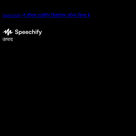
Speechify ने वॉयस टाइपिंग डिक्टेशन लॉन्च किया है
वॉइस टाइपिंग के साथ 5× तेज़ी से लिखें
उत्पाद
और जानें