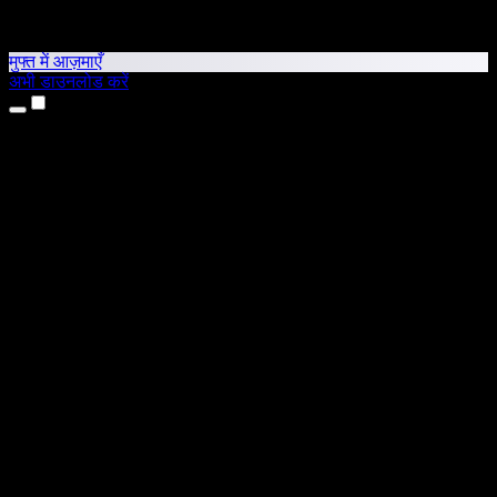
मुफ्त में आज़माएँ
अभी डाउनलोड करें
उत्पाद
टेक्स्ट टू स्पीच
iPhone और iPad ऐप्स
Android ऐप
Chrome एक्सटेंशन
Edge एक्सटेंशन
वेब ऐप
Mac ऐप
Windows ऐप
AI वॉयस जनरेटर