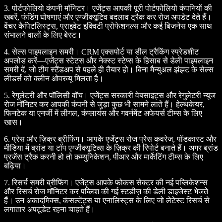
3. पोर्टफोलियो कंपनी मॉनिटर।
एजेंट्स आपकी पूरी पोर्टफोलियो कंपनियों की
खबरें, फंडिंग घोषणाएं और एग्जीक्यूटिव बदलाव ट्रैक कर रोज अपडेट देते हैं।
वेंचर कैपिटलिस्ट्स, प्राइवेट इक्विटी प्रोफेशनल्स और कई बिजनेस एक साथ
संभालने वालों के लिए बेस्ट।
4. सेल्स पाइपलाइन समरी।
CRM एक्सपोर्ट या डील ट्रैकिंग स्प्रेडशीट
अपलोड करें—एजेंट्स स्टेटस और नेक्स्ट स्टेप्स के हिसाब से डेली पाइपलाइन
समरी दें, जो टीम स्टैंडअप से पहले ही तैयार हो। बिना मैन्युअल झंझट के सेल्स
लीडर्स को क्लीन ओवरव्यू मिलता है।
5. रेगुलेटरी और पॉलिसी वॉच।
एजेंट्स सरकारी वेबसाइट्स और रेगुलेटरी न्यूज
रोज मॉनिटर कर आपकी कंपनी से जुड़ा कुछ भी सामने लाते हैं। हेल्थकेयर,
फिनटेक या एनर्जी में लीगल, कंप्लायंस और गवर्नमेंट अफेयर्स टीम्स के लिए
खास।
6. प्रेस और ज़िक्र ब्रीफिंग।
आपके एजेंट्स रोज प्रेस कवरेज, पॉडकास्ट और
मीडिया में ब्रांड या टॉप एग्जीक्यूटिव्स के ज़िक्र की रिपोर्ट बनाते हैं। अगर ब्रांड
प्रजेंस ट्रैक करनी हो तो कम्युनिकेशन, पीआर और मार्केटिंग टीम्स के लिए
बढ़िया।
7. रिसर्च समरी ब्रीफिंग।
एजेंट्स आपके फोकस सेक्टर की नई पब्लिकेशन्स
और रिसर्च रोज मॉनिटर कर पब्लिश की गई स्टडीज़ की डेली डाइजेस्ट भेजते
हैं। उन अकादमिक्स, कंसल्टेंट्स या एनालिस्ट्स के लिए जो लेटेस्ट रिसर्च से
लगातार अपटूडेट रहना चाहते हैं।