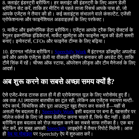
8. क्लाइंट इंडस्ट्री ब्रीफिंग।
हर क्लाइंट की इंडस्ट्री के लिए अलग डेली
ब्रीफिंग सेट करें, ताकि हर मीटिंग से पहले ताजा रिसर्च आपके पास हो, जो
आपके एजेंट्स ने तैयार की हो। कई क्लाइंट्स संभालने वाले कंसल्टेंट, एजेंसी
प्रोफेशनल्स और फाइनेंशियल अडवाइज़र्स के लिए परफेक्ट।
9. मार्केट और इकोनॉमिक डेटा ब्रीफिंग।
एजेंट्स आपके ट्रैक किए सेक्टर्स के
रेगुलर इकनॉमिक इंडिकेटर्स, मार्केट मूवमेंट्स और फाइनेंस न्यूज की डेली समरी
बनाएं। इन्वेस्टर्स, CFOs और फाइनेंस टीम्स के लिए बढ़िया।
10. इंटरनल नॉलेज ब्रीफिंग।
Speechify Work
में इंटरनल डॉक्यूमेंट अपलोड
करें और आपके एजेंट्स डेली या वीकली ब्रीफिंग बनाकर की अपडेट देंगे, ताकि
टीमें सिंक में रहें। चीफ्स ऑफ स्टाफ, ऑपरेशन लीड्स और टीम मैनेजर्स के लिए
आदर्श।
अब शुरू करने का सबसे अच्छा समय क्यों है?
ऐसे एजेंट-बेस्ड टास्क हाल ही में ही प्रोफेशनल यूज़ के लिए भरोसेमंद हुए हैं।
अब तक AI ज़्यादातर बातचीत का टूल रही, लेकिन अब एजेंट्स स्वायत्त मल्टी-
स्टेप कार्य, सिंथेसिस और पूरा आउटपुट खुद तैयार कर सकते हैं—यहीं से
असली गेम बदलता है।
Speechify Work
इसी बदलाव पर बना है, खासतौर पर
नॉलेज वर्कर्स के लिए जो काम डेलीगेट करना चाहते हैं, सिर्फ चैट नहीं। डेली
ब्रीफिंग इस बदलाव को रोज़ महसूस करने का सबसे साफ तरीका है। एक बार
सेट करें, हर सुबह आपकी
Speechify
लाइब्रेरी में तैयार रिपोर्ट मिलेगी। आज
ही
वेब या मोबाइल
पर Speechify ऐप में शुरुआत करें।