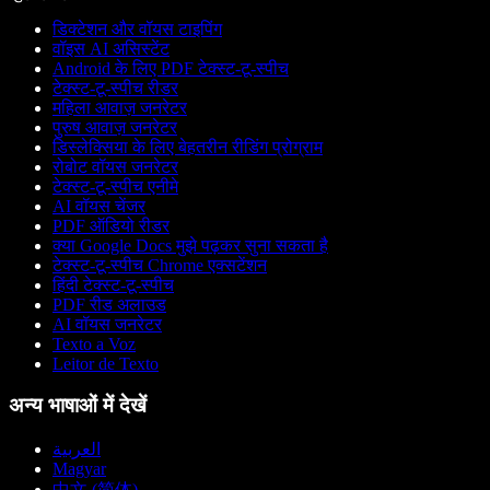
डिक्टेशन और वॉयस टाइपिंग
वॉइस AI असिस्टेंट
Android के लिए PDF टेक्स्ट-टू-स्पीच
टेक्स्ट-टू-स्पीच रीडर
महिला आवाज़ जनरेटर
पुरुष आवाज़ जनरेटर
डिस्लेक्सिया के लिए बेहतरीन रीडिंग प्रोग्राम
रोबोट वॉयस जनरेटर
टेक्स्ट-टू-स्पीच एनीमे
AI वॉयस चेंजर
PDF ऑडियो रीडर
क्या Google Docs मुझे पढ़कर सुना सकता है
टेक्स्ट-टू-स्पीच Chrome एक्सटेंशन
हिंदी टेक्स्ट-टू-स्पीच
PDF रीड अलाउड
AI वॉयस जनरेटर
Texto a Voz
Leitor de Texto
अन्य भाषाओं में देखें
العربية
Magyar
中文 (简体)