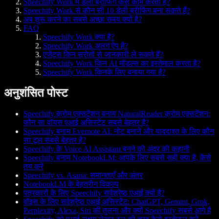
Speechify Work में डेली ब्रीफिंग कैसे काम करती है?
Speechify Work से कौन सी 10 डेली ब्रीफिंग बना सकते हैं?
अब शुरू करने का सबसे अच्छा समय क्यों है?
FAQ
Speechify Work क्या है?
Speechify Work अलग ऐप है?
एजेंट्स किन स्रोतों से जानकारी ले सकते हैं?
Speechify Work किन AI मॉडल्स का इस्तेमाल करता है?
Speechify Work किनके लिए बनाया गया है?
अनुशंसित पोस्ट
Speechify क्रोम एक्सटेंशन बनाम NaturalReader क्रोम एक्सटेंशन:
कौन सा वॉयस एआई असिस्टेंट सबसे बेहतर है?
Speechify बनाम Evernote AI: नोट बनाने और याददाश्त के लिए कौन
सा टूल सबसे बेहतर है?
Speechify के Voice AI Assistant बनने की अंदर की कहानी
Speechify बनाम NotebookLM: आपके लिए सबसे सही क्या है, कैसे
तय करें
Speechify vs. Asana: समानताएँ और अंतर
NotebookLM के बेहतरीन विकल्प
पत्रकारों के लिए Speechify सर्वश्रेष्ठ एआई क्यों है?
वॉइस के लिए सर्वश्रेष्ठ एआई असिस्टेंट: ChatGPT, Gemini, Grok,
Perplexity, Alexa, Siri की तुलना और क्यों Speechify सबसे आगे है