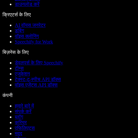
डाउनलोड करें
क्रिएटर्स के लिए
AI वॉयस जनरेटर
डबिंग
वॉइस क्लोनिंग
Speechify for Work
बिज़नेस के लिए
डेवलपर्स के लिए Speechify
टीम्स
एजुकेशन
टेक्स्ट-टू-स्पीच API डॉक्स
वॉइस एजेंट्स API डॉक्स
कंपनी
हमारे बारे में
संपर्क करें
ब्लॉग
करियर
एफिलिएट्स
मदद