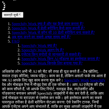
सामग्री सूची
Speechify Work क्या है और यह कैसे काम करता है?
Speechify Work में डेली ब्रीफिंग कैसे काम करती है?
Speechify Work से कौन सी 10 डेली ब्रीफिंग बना सकते हैं?
अब शुरू करने का सबसे अच्छा समय क्यों है?
FAQ
Speechify Work क्या है?
Speechify Work अलग ऐप है?
एजेंट्स किन स्रोतों से जानकारी ले सकते हैं?
Speechify Work किन AI मॉडल्स का इस्तेमाल करता है?
Speechify Work किनके लिए बनाया गया है?
अधिकांश लोग अभी भी AI को चैट की तरह ही यूज़ करते हैं—टैब खोलिए,
सवाल टाइप कीजिए, जवाब पढ़िए। काम का है, लेकिन असली फर्क तब आता है
जब AI आपके लिए खुद काम करना शुरू करे।
Speechify Work
Speechify
वेब और मोबाइल ऐप्स में मौजूद ऐसा ही एक फीचर है। आप AI एजेंट्स की टीम
को काम सौंपते हैं, जो आपके लिए रिपोर्ट, स्लाइड डैक, स्प्रेडशीट और
पॉडकास्ट बनाकर आपकी Speechify लाइब्रेरी में सेव कर देती है, ताकि आप
उन्हें मोबाइल या ब्राउज़र से एक्सेस कर सकें। इसे इस्तेमाल करने का सबसे
पावरफुल तरीका है डेली ब्रीफिंग सेटअप करना: ऐसे रेकरिंग टास्क, जिन्हें
आपके एजेंट्स अपने आप संभालते हैं, ताकि हर सुबह आपकी लाइब्रेरी में एक