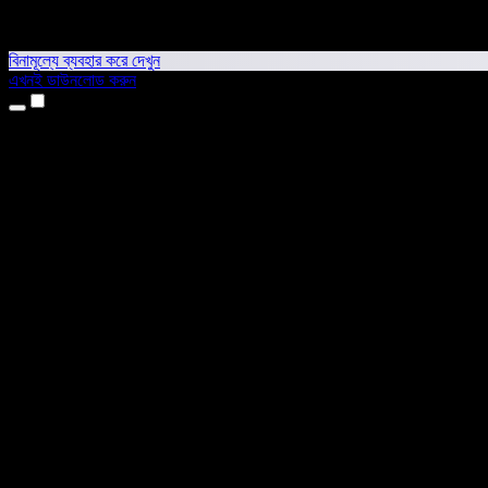
বিনামূল্যে ব্যবহার করে দেখুন
এখনই ডাউনলোড করুন
প্রোডাক্ট
টেক্সট টু স্পিচ
আইফোন ও আইপ্যাড অ্যাপ
অ্যান্ড্রয়েড অ্যাপ
ক্রোম এক্সটেনশন
এজ এক্সটেনশন
ওয়েব অ্যাপ
ম্যাক অ্যাপ
উইন্ডোজ অ্যাপ
এআই ভয়েস জেনারেটর