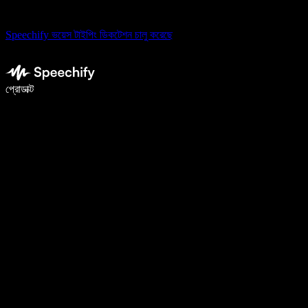
Speechify ভয়েস টাইপিং ডিকটেশন চালু করেছে
ভয়েস টাইপিং দিয়ে ৫ গুণ দ্রুত লিখুন
প্রোডাক্ট
আরও জানুন