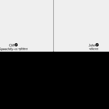
Cliff
John
Speechify-এর প্রতিষ্ঠাতা
অভিনেতা