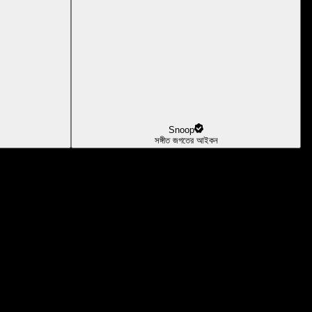
Snoop
সঙ্গীত জগতের আইকন