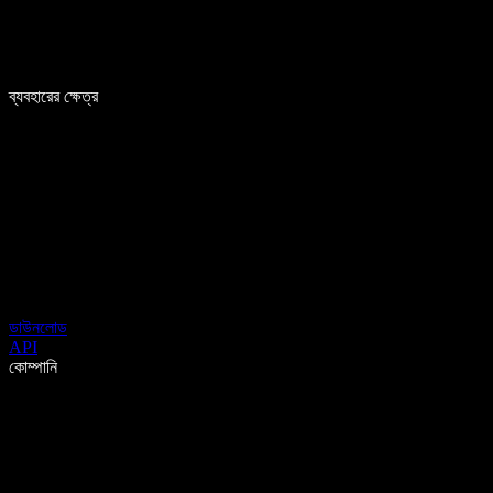
ব্যবহারের ক্ষেত্র
ডাউনলোড
API
কোম্পানি