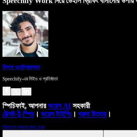
Speechify Work দিয়ে ডেইলি ব্রিফিং বানানোর উপায় 
ক্লিফ ওয়েইৎজম্যান
Speechify-এর সিইও ও প্রতিষ্ঠাতা
স্পিচিফাই, আপনার
ভয়েস AI
সহকারী
টেক্সট-টু-স্পিচ
।
ভয়েস টাইপিং
।
দ্রুত উত্তর
।
বিনামূল্যে ব্যবহার করে দেখুন