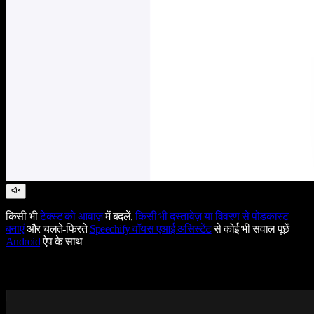
किसी भी
टेक्स्ट को आवाज़
में बदलें,
किसी भी दस्तावेज़ या विवरण से पोडकास्ट
बनाएं
और चलते-फिरते
Speechify वॉयस एआई असिस्टेंट
से कोई भी सवाल पूछें
Android
ऐप के साथ