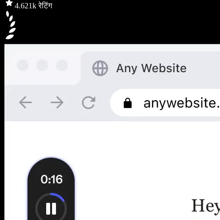
4.6
21k रेटिंग