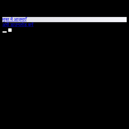
मुफ्त में आज़माएँ
अभी डाउनलोड करें
उत्पाद
टेक्स्ट टू स्पीच
iPhone और iPad ऐप्स
Android ऐप
Chrome एक्सटेंशन
Edge एक्सटेंशन
वेब ऐप
Mac ऐप
Windows ऐप