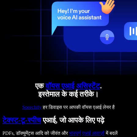
एक
वॉयस एआई असिस्टेंट
.
इस्तेमाल के कई तरीके।
Speechify
हर डिवाइस पर आपकी वॉयस एआई लेयर है
टेक्स्ट-टू-स्पीच
एआई, जो आपके लिए पढ़े
PDFs, डॉक्युमेंट्स आदि को जीवंत और
भावपूर्ण
एआई आवाज़ों
में बदलें