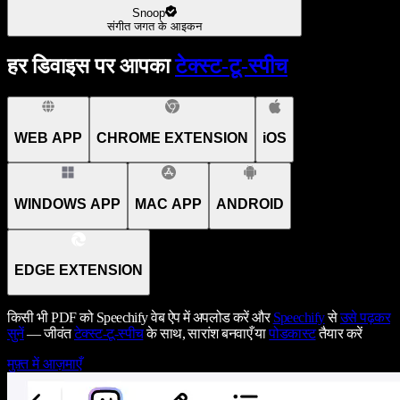
Snoop
संगीत जगत के आइकन
हर डिवाइस पर आपका
टेक्स्ट-टू-स्पीच
WEB APP
CHROME EXTENSION
iOS
WINDOWS APP
MAC APP
ANDROID
EDGE EXTENSION
किसी भी PDF को Speechify वेब ऐप में अपलोड करें और
Speechify
से
उसे पढ़कर
सुनें
— जीवंत
टेक्स्ट-टू-स्पीच
के साथ, सारांश बनवाएँ या
पोडकास्ट
तैयार करें
मुफ़्त में आज़माएँ