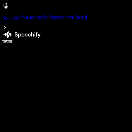
Speechify ने वॉयस टाइपिंग डिक्टेशन लॉन्च किया है
वॉइस टाइपिंग के साथ 5× तेज़ी से लिखें
उत्पाद
और जानें