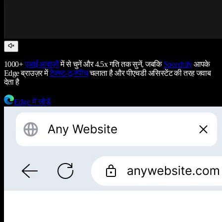
1000+
एआई आवाज़ों
में से चुनें और 4.5x गति तक सुनें, जबकि
Speechify
आपके
Edge ब्राउज़र में
टेक्स्ट-टू-स्पीच
चलाता है और पीएचडी असिस्टेंट की तरह जवाब
देता है
Edge में जोड़ें