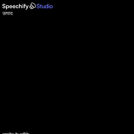
वॉइस टाइपिंग के साथ 5× तेज़ी से लिखें
उत्पाद
और जानें