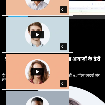
हर तरह के लहजों में पुरुष व महिला आवाज़ों के ढेरों
विकल्प
दो प्रोजेक्ट्स का एक जैसा लगना ज़रूरी नहीं। सैकड़ों AI वॉइस एक्टर्स और
लहजों में से चुनें, और बारीकी से ट्यून करें।