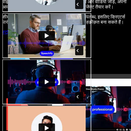
वॉइस-ओवर बनाएं, रॉयल्टी-फ्री स्टॉक इमेज, ऑडियो और वीडियो जोड़ें, अपनी
आवाज़ क्लोन करें, और बेहतरीन ऑडियो-वीडियो प्रोजेक्ट तैयार करें।
सीखने की कोई बाधा नहीं और सब कुछ ब्राउज़र में उपलब्ध, इसलिए क्रिएटर्स
पारंपरिक सीमाएँ छोड़ अपने हर रचनात्मक विचार को हक़ीक़त बना सकते हैं।
स्टूडियो लॉन्च करें