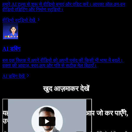
हमारे AI टूल्स से शुरू से वीडियो बनाएं और एडिट करें। आपका ऑल-इन-वन
वीडियो एडिटिंग और निर्माण स्टूडियो।
वीडियो स्टूडियो देखें
AI डबिंग
बस एक क्लिक में अपने वीडियो को अपनी पसंद की किसी भी भाषा में बदलें।
वक्ता की आवाज़, स्वर-लय और गति से सटीक मेल बिठाएँ।
AI डबिंग देखें
खुद आज़माकर देखें
यहाँ Speechify Studio के साथ आप जो कर पाएँगे,
उसका एक छोटा सा नमूना है।