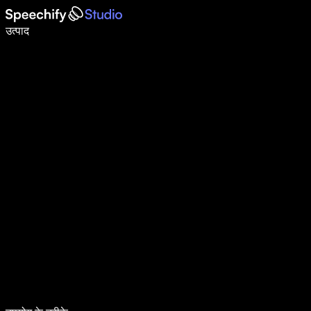
वॉइस टाइपिंग के साथ 5× तेज़ी से लिखें
उत्पाद
और जानें