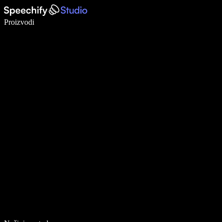
Pišite 5× brže uz glasovno diktiranje
Proizvodi
Saznajte više