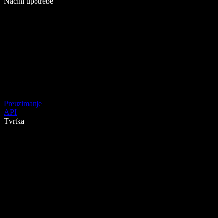
Načini upotrebe
Preuzimanje
API
Tvrtka