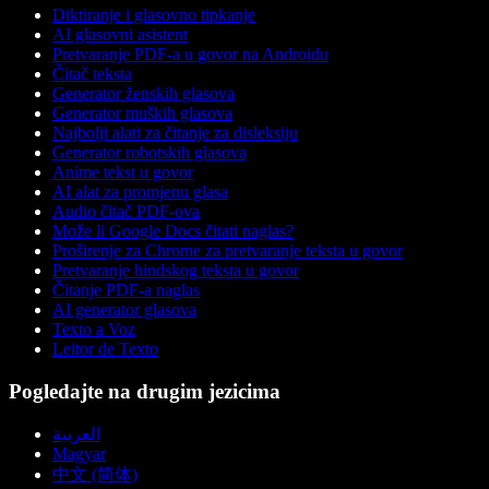
Diktiranje i glasovno tipkanje
AI glasovni asistent
Pretvaranje PDF-a u govor na Androidu
Čitač teksta
Generator ženskih glasova
Generator muških glasova
Najbolji alati za čitanje za disleksiju
Generator robotskih glasova
Anime tekst u govor
AI alat za promjenu glasa
Audio čitač PDF-ova
Može li Google Docs čitati naglas?
Proširenje za Chrome za pretvaranje teksta u govor
Pretvaranje hindskog teksta u govor
Čitanje PDF-a naglas
AI generator glasova
Texto a Voz
Leitor de Texto
Pogledajte na drugim jezicima
العربية
Magyar
中文 (简体)