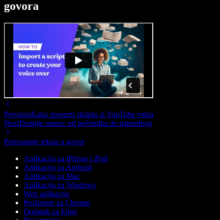
govora
Previous
Kako preuzeti skriptu iz YouTube videa
Next
Dodajte pauze: od početnika do naprednog
Pretvaranje teksta u govor
Aplikacija za iPhone i iPad
Aplikacija za Android
Aplikacija za Mac
Aplikacija za Windows
Web aplikacija
Proširenje za Chrome
Dodatak za Edge