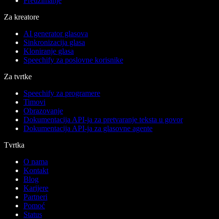
Preuzimanje
Za kreatore
AI generator glasova
Sinkronizacija glasa
Kloniranje glasa
Speechify za poslovne korisnike
Za tvrtke
Speechify za programere
Timovi
Obrazovanje
Dokumentacija API-ja za pretvaranje teksta u govor
Dokumentacija API-ja za glasovne agente
Tvrtka
O nama
Kontakt
Blog
Karijere
Partneri
Pomoć
Status