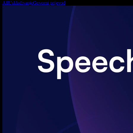
All
Usklađivanje
Govorni prijevod