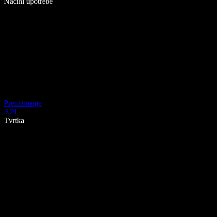
Načini upotrebe
Preuzimanje
API
Tvrtka