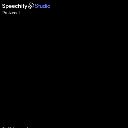
Pišite 5× brže uz glasovno diktiranje
Proizvodi
Saznajte više