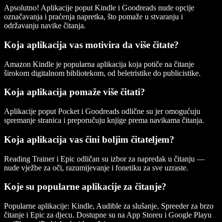
Apsolutno! Aplikacije poput
Kindle
i
Goodreads
nude opcije
označavanja i praćenja napretka, što pomaže u stvaranju i
održavanju navike čitanja.
Koja aplikacija vas motivira da više čitate?
Amazon Kindle
je popularna aplikacija koja potiče na čitanje
širokom digitalnom bibliotekom, od beletristike do publicistike.
Koja aplikacija pomaže više čitati?
Aplikacije poput
Pocket
i
Goodreads
odlične su jer omogućuju
spremanje stranica i preporučuju knjige prema navikama čitanja.
Koja aplikacija vas čini boljim čitateljem?
Reading Trainer
i
Epic
odličan su izbor za napredak u čitanju —
nude vježbe za oči, razumijevanje i fonetiku za sve uzraste.
Koje su popularne aplikacije za čitanje?
Popularne aplikacije:
Kindle
,
Audible
za slušanje,
Spreeder
za brzo
čitanje i
Epic
za djecu. Dostupne su na
App Storeu
i
Google Playu