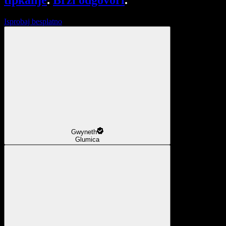
tipkanje
.
Brzi odgovori
.
Isprobaj besplatno
Gwyneth
Glumica