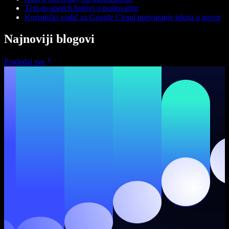
Text-to-speech botovi u poslovanju
Korisnički vodič za Google Cloud pretvaranje teksta u govor
Najnoviji blogovi
Pogledaj sve