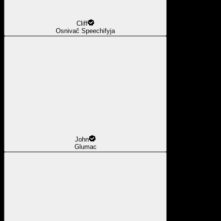
Cliff
Osnivač Speechifyja
John
Glumac