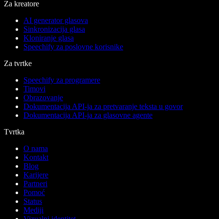
Za kreatore
AI generator glasova
Sinkronizacija glasa
Kloniranje glasa
Speechify za poslovne korisnike
Za tvrtke
Speechify za programere
Timovi
Obrazovanje
Dokumentacija API-ja za pretvaranje teksta u govor
Dokumentacija API-ja za glasovne agente
Tvrtka
O nama
Kontakt
Blog
Karijere
Partneri
Pomoć
Status
Mediji
Vizualni identitet