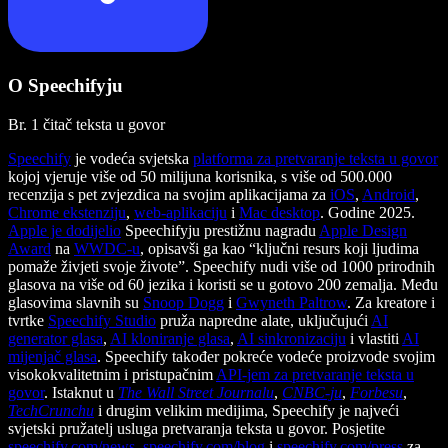
O Speechifyju
Br. 1 čitač teksta u govor
Speechify
je vodeća svjetska
platforma za pretvaranje teksta u govor
kojoj vjeruje više od 50 milijuna korisnika, s više od 500.000
recenzija s pet zvjezdica na svojim aplikacijama za
iOS
,
Android
,
Chrome ekstenziju
,
web-aplikaciju
i
Mac desktop
. Godine 2025.
Apple je dodijelio
Speechifyju prestižnu nagradu
Apple Design
Award
na
WWDC-u
, opisavši ga kao “ključni resurs koji ljudima
pomaže živjeti svoje živote”. Speechify nudi više od 1000 prirodnih
glasova na više od 60 jezika i koristi se u gotovo 200 zemalja. Među
glasovima slavnih su
Snoop Dogg
i
Gwyneth Paltrow
. Za kreatore i
tvrtke
Speechify Studio
pruža napredne alate, uključujući
AI
generator glasa
,
AI kloniranje glasa
,
AI sinkronizaciju
i vlastiti
AI
mijenjač glasa
. Speechify također pokreće vodeće proizvode svojim
visokokvalitetnim i pristupačnim
API-jem za pretvaranje teksta u
govor
. Istaknut u
The Wall Street Journalu
,
CNBC-ju
,
Forbesu
,
TechCrunchu
i drugim velikim medijima, Speechify je najveći
svjetski pružatelj usluga pretvaranja teksta u govor. Posjetite
speechify.com/news
,
speechify.com/blog
i
speechify.com/press
za