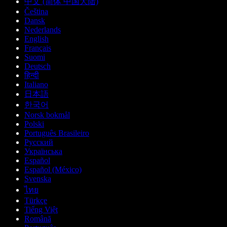
中文 (简体 中国大陆)
Čeština
Dansk
Nederlands
English
Français
Suomi
Deutsch
हिन्दी
Italiano
日本語
한국어
Norsk bokmål
Polski
Português Brasileiro
Русский
Українська
Español
Español (México)
Svenska
ไทย
Türkçe
Tiếng Việt
Română