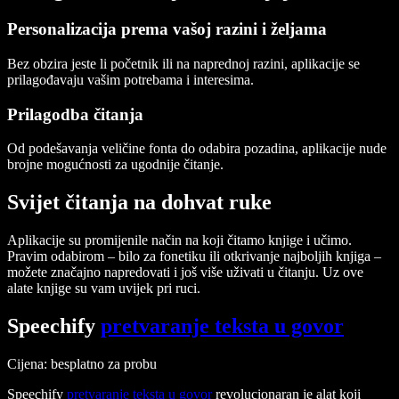
Personalizacija prema vašoj razini i željama
Bez obzira jeste li početnik ili na naprednoj
razini
, aplikacije se
prilagođavaju vašim potrebama i interesima.
Prilagodba čitanja
Od podešavanja veličine fonta do odabira pozadina, aplikacije nude
brojne mogućnosti za ugodnije
čitanje
.
Svijet čitanja na dohvat ruke
Aplikacije su promijenile način na koji čitamo knjige i učimo.
Pravim odabirom – bilo za
fonetiku
ili otkrivanje
najboljih knjiga
–
možete značajno napredovati i još više uživati u čitanju. Uz ove
alate knjige su vam uvijek pri ruci.
Speechify
pretvaranje teksta u govor
Cijena
: besplatno za probu
Speechify
pretvaranje teksta u govor
revolucionaran je alat koji