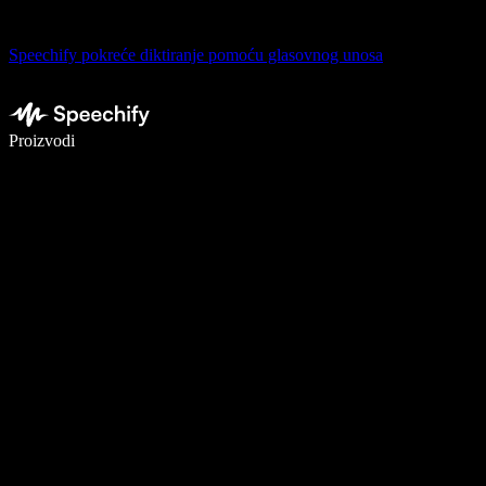
Speechify pokreće diktiranje pomoću glasovnog unosa
Pišite 5× brže uz glasovno diktiranje
Proizvodi
Saznajte više