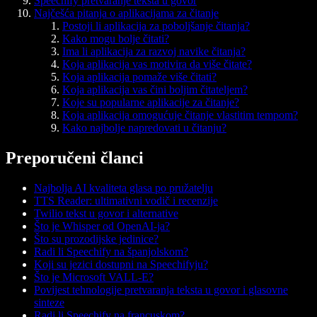
Speechify pretvaranje teksta u govor
Najčešća pitanja o aplikacijama za čitanje
Postoji li aplikacija za poboljšanje čitanja?
Kako mogu bolje čitati?
Ima li aplikacija za razvoj navike čitanja?
Koja aplikacija vas motivira da više čitate?
Koja aplikacija pomaže više čitati?
Koja aplikacija vas čini boljim čitateljem?
Koje su popularne aplikacije za čitanje?
Koja aplikacija omogućuje čitanje vlastitim tempom?
Kako najbolje napredovati u čitanju?
Preporučeni članci
Najbolja AI kvaliteta glasa po pružatelju
TTS Reader: ultimativni vodič i recenzije
Twilio tekst u govor i alternative
Što je Whisper od OpenAI-ja?
Što su prozodijske jedinice?
Radi li Speechify na španjolskom?
Koji su jezici dostupni na Speechifyju?
Što je Microsoft VALL-E?
Povijest tehnologije pretvaranja teksta u govor i glasovne
sinteze
Radi li Speechify na francuskom?