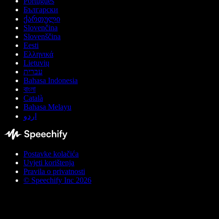
Português
Български
ქართული
Slovenčina
Slovenščina
Eesti
Ελληνικά
Lietuvių
עברית
Bahasa Indonesia
বাংলা
Català
Bahasa Melayu
اردو
Postavke kolačića
Uvjeti korištenja
Pravila o privatnosti
© Speechify Inc 2026