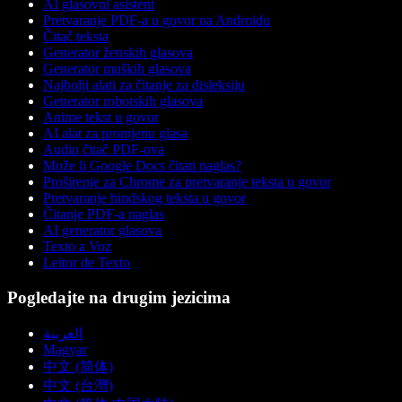
AI glasovni asistent
Pretvaranje PDF-a u govor na Androidu
Čitač teksta
Generator ženskih glasova
Generator muških glasova
Najbolji alati za čitanje za disleksiju
Generator robotskih glasova
Anime tekst u govor
AI alat za promjenu glasa
Audio čitač PDF-ova
Može li Google Docs čitati naglas?
Proširenje za Chrome za pretvaranje teksta u govor
Pretvaranje hindskog teksta u govor
Čitanje PDF-a naglas
AI generator glasova
Texto a Voz
Leitor de Texto
Pogledajte na drugim jezicima
العربية
Magyar
中文 (简体)
中文 (台灣)