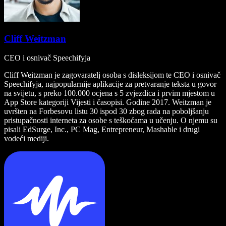
Cliff Weitzman
CEO i osnivač Speechifyja
Cliff Weitzman je zagovaratelj osoba s disleksijom te CEO i osnivač
Speechifyja, najpopularnije aplikacije za pretvaranje teksta u govor
na svijetu, s preko 100.000 ocjena s 5 zvjezdica i prvim mjestom u
App Store kategoriji Vijesti i časopisi. Godine 2017. Weitzman je
uvršten na Forbesovu listu 30 ispod 30 zbog rada na poboljšanju
pristupačnosti interneta za osobe s teškoćama u učenju. O njemu su
pisali EdSurge, Inc., PC Mag, Entrepreneur, Mashable i drugi
vodeći mediji.