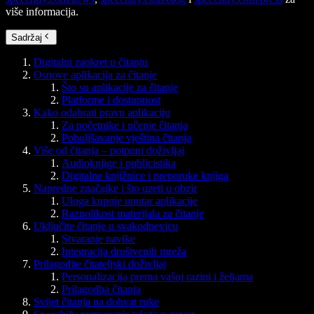
više informacija.
Sadržaj
Digitalni zaokret u čitanju
Osnove aplikacija za čitanje
Što su aplikacije za čitanje
Platforme i dostupnost
Kako odabrati pravu aplikaciju
Za početnike i učenje čitanja
Poboljšavanje vještina čitanja
Više od čitanja – potpuni doživljaj
Audioknjige i publicistika
Digitalne knjižnice i preporuke knjiga
Napredne značajke i što uzeti u obzir
Uloga kupnje unutar aplikacije
Raznolikost materijala za čitanje
Uključite čitanje u svakodnevicu
Stvaranje navike
Integracija društvenih mreža
Prilagodite čitateljski doživljaj
Personalizacija prema vašoj razini i željama
Prilagodba čitanja
Svijet čitanja na dohvat ruke