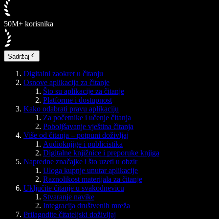
50M+ korisnika
Sadržaj
Digitalni zaokret u čitanju
Osnove aplikacija za čitanje
Što su aplikacije za čitanje
Platforme i dostupnost
Kako odabrati pravu aplikaciju
Za početnike i učenje čitanja
Poboljšavanje vještina čitanja
Više od čitanja – potpuni doživljaj
Audioknjige i publicistika
Digitalne knjižnice i preporuke knjiga
Napredne značajke i što uzeti u obzir
Uloga kupnje unutar aplikacije
Raznolikost materijala za čitanje
Uključite čitanje u svakodnevicu
Stvaranje navike
Integracija društvenih mreža
Prilagodite čitateljski doživljaj