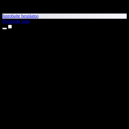
Isprobajte besplatno
Preuzmite sada
Proizvodi
Pretvaranje teksta u govor
Aplikacije za iPhone i iPad
Aplikacija za Android
Proširenje za Chrome
Proširenje za Edge
Web-aplikacija
Aplikacija za Mac
Aplikacija za Windows