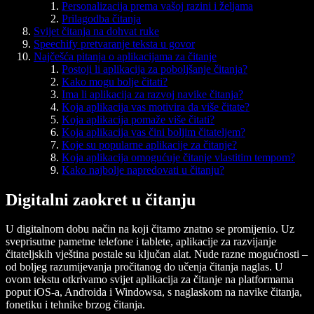
Personalizacija prema vašoj razini i željama
Prilagodba čitanja
Svijet čitanja na dohvat ruke
Speechify pretvaranje teksta u govor
Najčešća pitanja o aplikacijama za čitanje
Postoji li aplikacija za poboljšanje čitanja?
Kako mogu bolje čitati?
Ima li aplikacija za razvoj navike čitanja?
Koja aplikacija vas motivira da više čitate?
Koja aplikacija pomaže više čitati?
Koja aplikacija vas čini boljim čitateljem?
Koje su popularne aplikacije za čitanje?
Koja aplikacija omogućuje čitanje vlastitim tempom?
Kako najbolje napredovati u čitanju?
Digitalni zaokret u čitanju
U digitalnom dobu način na koji čitamo znatno se promijenio. Uz
sveprisutne pametne telefone i tablete, aplikacije za razvijanje
čitateljskih vještina postale su ključan alat. Nude razne mogućnosti –
od boljeg razumijevanja pročitanog do učenja čitanja naglas. U
ovom tekstu otkrivamo svijet aplikacija za čitanje na platformama
poput iOS-a, Androida i Windowsa, s naglaskom na navike čitanja,
fonetiku i tehnike brzog čitanja.