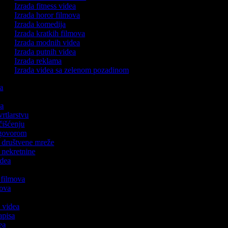
Izrada fitness videa
Izrada horor filmova
Izrada komedija
Izrada kratkih filmova
Izrada modnih videa
Izrada putnih videa
Izrada reklama
Izrada videa sa zelenom pozadinom
ka
ca
 vrtlarstvu
 čišćenju
s govorom
za društvene mreže
a nekretnine
idea
h filmova
lmova
a
h videa
zapisa
dea