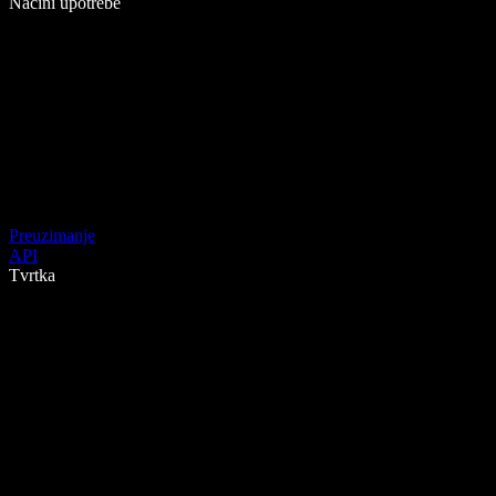
Načini upotrebe
Preuzimanje
API
Tvrtka