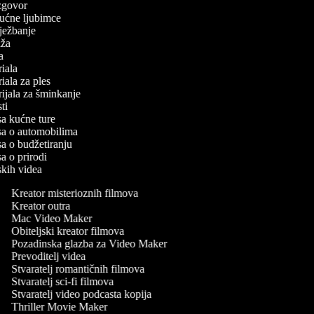
 izgovor
 kućne ljubimce
 vježbanje
laža
ča
oriala
oriala za ples
orijala za šminkanje
sti
isa kućne ture
isa o automobilima
isa o budžetiranju
sa o prirodi
rskih videa
Kreator misterioznih filmova
Kreator outra
Mac Video Maker
Obiteljski kreator filmova
Pozadinska glazba za Video Maker
Prevoditelj videa
Stvaratelj romantičnih filmova
Stvaratelj sci-fi filmova
Stvaratelj video podcasta kopija
Thriller Movie Maker