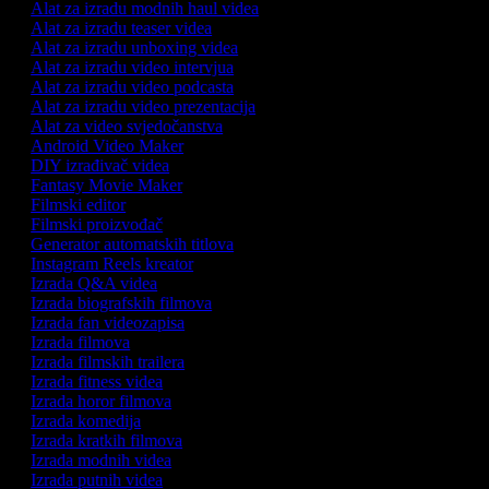
Alat za izradu modnih haul videa
Alat za izradu teaser videa
Alat za izradu unboxing videa
Alat za izradu video intervjua
Alat za izradu video podcasta
Alat za izradu video prezentacija
Alat za video svjedočanstva
Android Video Maker
DIY izrađivač videa
Fantasy Movie Maker
Filmski editor
Filmski proizvođač
Generator automatskih titlova
Instagram Reels kreator
Izrada Q&A videa
Izrada biografskih filmova
Izrada fan videozapisa
Izrada filmova
Izrada filmskih trailera
Izrada fitness videa
Izrada horor filmova
Izrada komedija
Izrada kratkih filmova
Izrada modnih videa
Izrada putnih videa