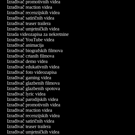
Izrađivač promotivnih videa
Izrađivač reaction videa
Izrađivač recenzijskih videa
Izrađivač satiričnih videa
Izrađivač teaser trailera
Izrađivač umjetničkih videa
Izrada videozapisa za nekretnine
Izrađivač YouTube videa
Izrađivač animacija
Izrađivač biografskih filmova
Izrađivač crtanih filmova
Izrađivač demo videa
Izrađivač edukativnih videa
Izrađivač foto videozapisa
Izrađivač gaming videa
Izrađivač glazbenih filmova
Izrađivač glazbenih spotova
Izrađivač lyric videa
Izrađivač parodijskih videa
Izrađivač promotivnih videa
Izrađivač reaction videa
Izrađivač recenzijskih videa
Izrađivač satiričnih videa
Izrađivač teaser trailera
Izrađivač umjetničkih videa