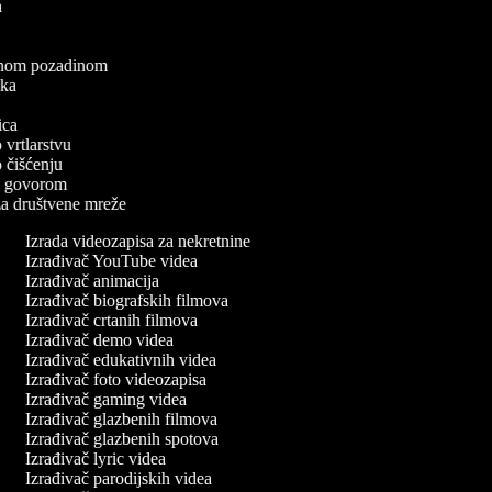
ea
a
elenom pozadinom
zaka
a
nica
o vrtlarstvu
 o čišćenju
a s govorom
 za društvene mreže
Izrada videozapisa za nekretnine
Izrađivač YouTube videa
Izrađivač animacija
Izrađivač biografskih filmova
Izrađivač crtanih filmova
Izrađivač demo videa
Izrađivač edukativnih videa
Izrađivač foto videozapisa
Izrađivač gaming videa
Izrađivač glazbenih filmova
Izrađivač glazbenih spotova
Izrađivač lyric videa
Izrađivač parodijskih videa