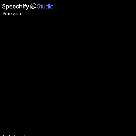
Pišite 5× brže uz glasovno diktiranje
Proizvodi
Saznajte više