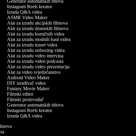
Generator automatskih titlova
Instagram Reels kreator
Izrada Q&A videa
ASMR Video Maker
Alat za izradu akcijskih filmova
Alat za izradu dramskih filmova
Alat za izradu komičnih videa
Alat za izradu modnih haul videa
Alat za izradu teaser videa
Alat za izradu unboxing videa
Alat za izradu video intervjua
Alat za izradu video podcasta
Alat za izradu video prezentacija
Alat za video svjedočanstva
Android Video Maker
DIY izrađivač videa
Fantasy Movie Maker
Filmski editor
Filmski proizvođač
Generator automatskih titlova
Instagram Reels kreator
Izrada Q&A videa
 filmova
pisa