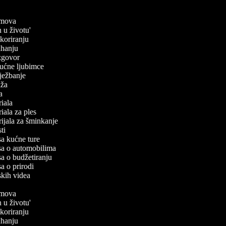
filmova
n u životu'
dekoriranju
kuhanju
 izgovor
 kućne ljubimce
 vježbanje
laža
ča
oriala
oriala za ples
orijala za šminkanje
sti
isa kućne ture
isa o automobilima
isa o budžetiranju
sa o prirodi
rskih videa
filmova
n u životu'
dekoriranju
kuhanju