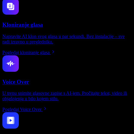
Kloniranje glasa
Napravite AI klon svog glasa u par sekundi. Bez instalacije – sve
radi izravno u pregledniku.
Pogledaj kloniranje glasa
Voice Over
U trenu snimite glasovne zapise s AI-jem. Pročitajte tekst, video ili
objašnjenja u bilo kojem stilu.
Pogledaj Voice Over