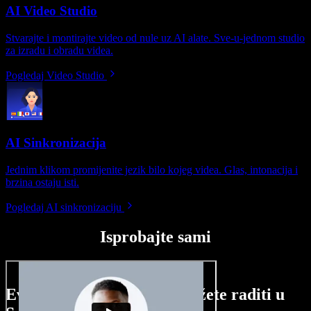
AI Video Studio
Stvarajte i montirajte video od nule uz AI alate. Sve-u-jednom studio
za izradu i obradu videa.
Pogledaj Video Studio
AI Sinkronizacija
Jednim klikom promijenite jezik bilo kojeg videa. Glas, intonacija i
brzina ostaju isti.
Pogledaj AI sinkronizaciju
Isprobajte sami
Evo malog pregleda što možete raditi u