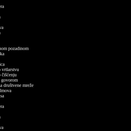
lera
a
va
mova
ea
a
elenom pozadinom
zaka
a
nica
o vrtlarstvu
 o čišćenju
a s govorom
 za društvene mreže
 filmova
pisa
lera
a
va
mova