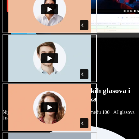
Veliki izbor muških i ženskih glasova i
raznih naglasaka
Nijedan projekt ne mora zvučati isto. Birajte među 100+ AI glasova
i naglasaka i prilagodite ih sebi.