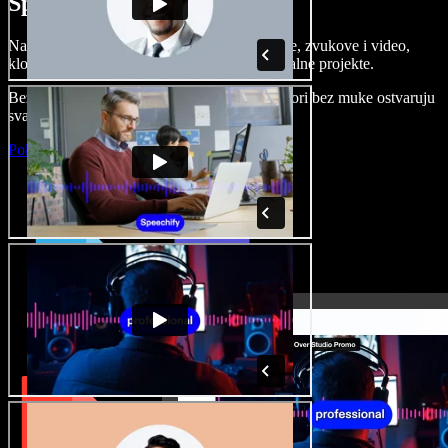
Speechify Studiju.
Napravite voice overe, dodajte besplatne slike, zvukove i video,
klonirajte svoj glas i složite sjajne audio-vizualne projekte.
Bez učenja i sve dostupno u pregledniku, autori bez muke ostvaruju
svaku kreativnu ideju.
Pokreni Studio