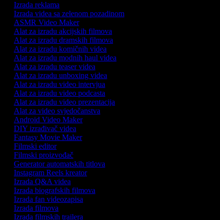
Izrada reklama
Izrada videa sa zelenom pozadinom
ASMR Video Maker
Alat za izradu akcijskih filmova
Alat za izradu dramskih filmova
Alat za izradu komičnih videa
Alat za izradu modnih haul videa
Alat za izradu teaser videa
Alat za izradu unboxing videa
Alat za izradu video intervjua
Alat za izradu video podcasta
Alat za izradu video prezentacija
Alat za video svjedočanstva
Android Video Maker
DIY izrađivač videa
Fantasy Movie Maker
Filmski editor
Filmski proizvođač
Generator automatskih titlova
Instagram Reels kreator
Izrada Q&A videa
Izrada biografskih filmova
Izrada fan videozapisa
Izrada filmova
Izrada filmskih trailera