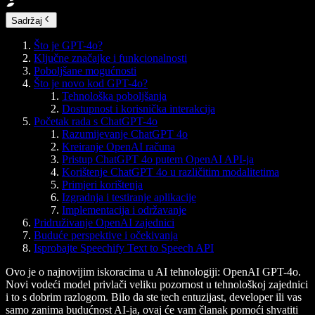
Sadržaj
Što je GPT-4o?
Ključne značajke i funkcionalnosti
Poboljšane mogućnosti
Što je novo kod GPT-4o?
Tehnološka poboljšanja
Dostupnost i korisnička interakcija
Početak rada s ChatGPT-4o
Razumijevanje ChatGPT 4o
Kreiranje OpenAI računa
Pristup ChatGPT 4o putem OpenAI API-ja
Korištenje ChatGPT 4o u različitim modalitetima
Primjeri korištenja
Izgradnja i testiranje aplikacije
Implementacija i održavanje
Pridruživanje OpenAI zajednici
Buduće perspektive i očekivanja
Isprobajte Speechify Text to Speech API
Ovo je o najnovijim iskoracima u AI tehnologiji: OpenAI GPT-4o.
Novi vodeći model privlači veliku pozornost u tehnološkoj zajednici
i to s dobrim razlogom. Bilo da ste tech entuzijast, developer ili vas
samo zanima budućnost AI-ja, ovaj će vam članak pomoći shvatiti