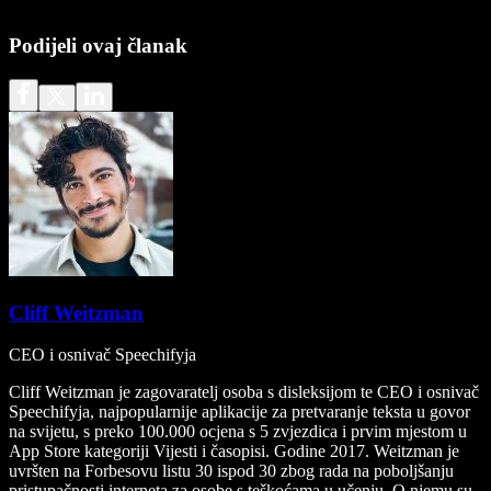
Podijeli ovaj članak
Cliff Weitzman
CEO i osnivač Speechifyja
Cliff Weitzman je zagovaratelj osoba s disleksijom te CEO i osnivač
Speechifyja, najpopularnije aplikacije za pretvaranje teksta u govor
na svijetu, s preko 100.000 ocjena s 5 zvjezdica i prvim mjestom u
App Store kategoriji Vijesti i časopisi. Godine 2017. Weitzman je
uvršten na Forbesovu listu 30 ispod 30 zbog rada na poboljšanju
pristupačnosti interneta za osobe s teškoćama u učenju. O njemu su