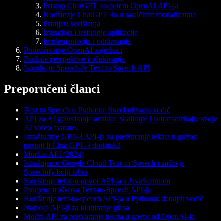
Pristup ChatGPT 4o putem OpenAI API-ja
Korištenje ChatGPT 4o u različitim modalitetima
Primjeri korištenja
Izgradnja i testiranje aplikacije
Implementacija i održavanje
Pridruživanje OpenAI zajednici
Buduće perspektive i očekivanja
Isprobajte Speechify Text to Speech API
Preporučeni članci
Text to Speech u Pythonu: Sveobuhvatni vodič
API za AI generiranje avatara: skalirajte i automatizirajte svoje
AI video avatare.
Istraživanje GPT-3 API-ja za pretvaranje teksta u govor:
postoji li Chat GPT-3 dodatak?
Murf.ai API (2024)
Istražujemo Google Cloud Text-to-Speech i zašto je
Speechify bolji izbor
Korištenje tekst-u-govor API-ja s JavaScriptom
Procjena troškova Text-to-Speech API-ja
Korištenje text-to-speech API-ja u Pythonu: detaljni vodič
Najbolji API-ji za kloniranje glasa
Moćni API za pretvaranje teksta u govor od OpenAI-ja