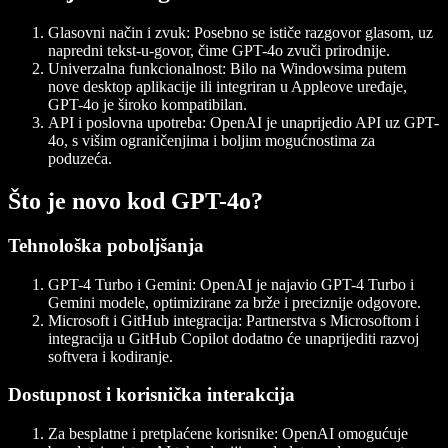
Glasovni način i zvuk:
Posebno se ističe razgovor glasom, uz
napredni tekst-u-govor, čime GPT-4o zvuči prirodnije.
Univerzalna funkcionalnost:
Bilo na Windowsima putem
nove desktop aplikacije ili integriran u Appleove uređaje,
GPT-4o je široko kompatibilan.
API i poslovna upotreba:
OpenAI je unaprijedio API uz GPT-
4o, s višim ograničenjima i boljim mogućnostima za
poduzeća.
Što je novo kod GPT-4o?
Tehnološka poboljšanja
GPT-4 Turbo i Gemini:
OpenAI je najavio GPT-4 Turbo i
Gemini modele, optimizirane za brže i preciznije odgovore.
Microsoft i GitHub integracija:
Partnerstva s Microsoftom i
integracija u GitHub Copilot dodatno će unaprijediti razvoj
softvera i kodiranje.
Dostupnost i korisnička interakcija
Za besplatne i pretplaćene korisnike:
OpenAI omogućuje