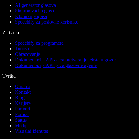
AI generator glasova
Sinkronizacija glasa
Kloniranje glasa
Speechify za poslovne korisnike
Za tvrtke
Speechify za programere
Timovi
Obrazovanje
Dokumentacija API-ja za pretvaranje teksta u govor
Dokumentacija API-ja za glasovne agente
Tvrtka
O nama
Kontakt
Blog
Karijere
Partneri
Pomoć
Status
Mediji
Vizualni identitet