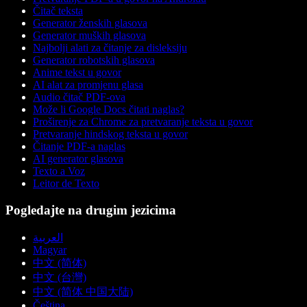
Čitač teksta
Generator ženskih glasova
Generator muških glasova
Najbolji alati za čitanje za disleksiju
Generator robotskih glasova
Anime tekst u govor
AI alat za promjenu glasa
Audio čitač PDF-ova
Može li Google Docs čitati naglas?
Proširenje za Chrome za pretvaranje teksta u govor
Pretvaranje hindskog teksta u govor
Čitanje PDF-a naglas
AI generator glasova
Texto a Voz
Leitor de Texto
Pogledajte na drugim jezicima
العربية
Magyar
中文 (简体)
中文 (台灣)
中文 (简体 中国大陆)
Čeština