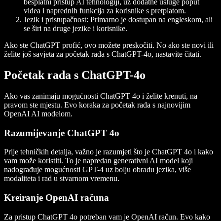
besplatni pristup AI tehnologiji, uz dodatne usluge poput
videa i naprednih funkcija za korisnike s pretplatom.
Jezik i pristupačnost:
Primarno je dostupan na engleskom, ali
se širi na druge jezike i korisnike.
Ako ste ChatGPT profić, ovo možete preskočiti. No ako ste novi ili
želite još savjeta za početak rada s ChatGPT-4o, nastavite čitati.
Početak rada s ChatGPT-4o
Ako vas zanimaju mogućnosti ChatGPT 4o i želite krenuti, na
pravom ste mjestu. Evo koraka za početak rada s najnovijim
OpenAI AI modelom.
Razumijevanje ChatGPT 4o
Prije tehničkih detalja, važno je razumjeti što je ChatGPT 4o i kako
vam može koristiti. To je napredan generativni AI model koji
nadograđuje mogućnosti GPT-4 uz bolju obradu jezika, više
modaliteta i rad u stvarnom vremenu.
Kreiranje OpenAI računa
Za pristup ChatGPT 4o potreban vam je OpenAI račun. Evo kako