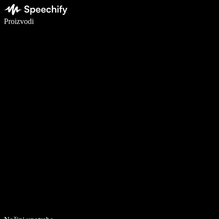
Pišite 5× brže uz glasovno diktiranje
Proizvodi
Saznajte više