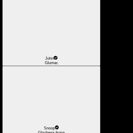
John
Glumac
Snoop
Glazbena ikona