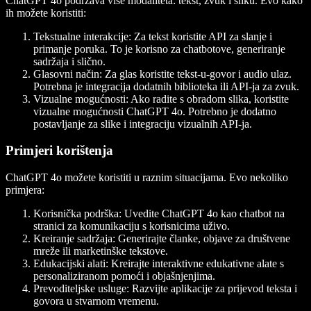
ChatGPT 4o podržava više modaliteta: tekst, zvuk i sliku. Evo kako
ih možete koristiti:
Tekstualne interakcije
: Za tekst koristite API za slanje i
primanje poruka. To je korisno za chatbotove, generiranje
sadržaja i slično.
Glasovni način
: Za glas koristite tekst-u-govor i audio ulaz.
Potrebna je integracija dodatnih biblioteka ili API-ja za zvuk.
Vizualne mogućnosti
: Ako radite s obradom slika, koristite
vizualne mogućnosti ChatGPT 4o. Potrebno je dodatno
postavljanje za slike i integraciju vizualnih API-ja.
Primjeri korištenja
ChatGPT 4o možete koristiti u raznim situacijama. Evo nekoliko
primjera:
Korisnička podrška
: Uvedite ChatGPT 4o kao chatbot na
stranici za komunikaciju s korisnicima uživo.
Kreiranje sadržaja
: Generirajte članke, objave za društvene
mreže ili marketinške tekstove.
Edukacijski alati
: Kreirajte interaktivne edukativne alate s
personaliziranom pomoći i objašnjenjima.
Prevoditeljske usluge
: Razvijte aplikacije za prijevod teksta i
govora u stvarnom vremenu.