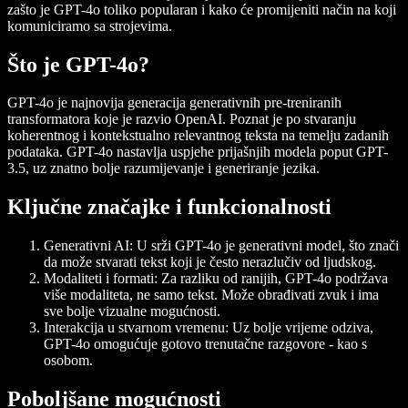
zašto je GPT-4o toliko popularan i kako će promijeniti način na koji
komuniciramo sa strojevima.
Što je GPT-4o?
GPT-4o je najnovija generacija generativnih pre-treniranih
transformatora koje je razvio OpenAI. Poznat je po stvaranju
koherentnog i kontekstualno relevantnog teksta na temelju zadanih
podataka. GPT-4o nastavlja uspjehe prijašnjih modela poput GPT-
3.5, uz znatno bolje razumijevanje i generiranje jezika.
Ključne značajke i funkcionalnosti
Generativni AI:
U srži GPT-4o je generativni model, što znači
da može stvarati tekst koji je često nerazlučiv od ljudskog.
Modaliteti i formati:
Za razliku od ranijih, GPT-4o podržava
više modaliteta, ne samo tekst. Može obrađivati zvuk i ima
sve bolje vizualne mogućnosti.
Interakcija u stvarnom vremenu:
Uz bolje vrijeme odziva,
GPT-4o omogućuje gotovo trenutačne razgovore - kao s
osobom.
Poboljšane mogućnosti