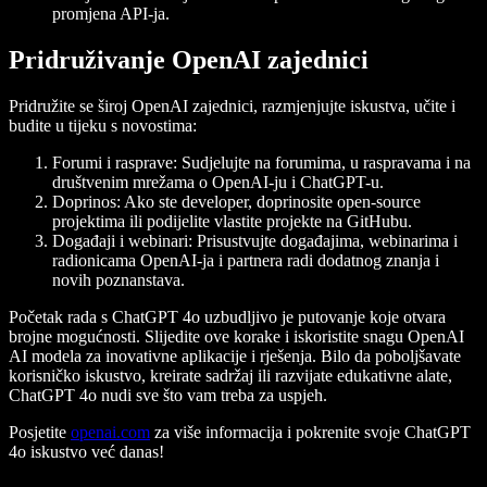
promjena API-ja.
Pridruživanje OpenAI zajednici
Pridružite se široj OpenAI zajednici, razmjenjujte iskustva, učite i
budite u tijeku s novostima:
Forumi i rasprave
: Sudjelujte na forumima, u raspravama i na
društvenim mrežama o OpenAI-ju i ChatGPT-u.
Doprinos
: Ako ste developer, doprinosite open-source
projektima ili podijelite vlastite projekte na GitHubu.
Događaji i webinari
: Prisustvujte događajima, webinarima i
radionicama OpenAI-ja i partnera radi dodatnog znanja i
novih poznanstava.
Početak rada s ChatGPT 4o uzbudljivo je putovanje koje otvara
brojne mogućnosti. Slijedite ove korake i iskoristite snagu OpenAI
AI modela za inovativne aplikacije i rješenja. Bilo da poboljšavate
korisničko iskustvo, kreirate sadržaj ili razvijate edukativne alate,
ChatGPT 4o nudi sve što vam treba za uspjeh.
Posjetite
openai.com
za više informacija i pokrenite svoje ChatGPT
4o iskustvo već danas!