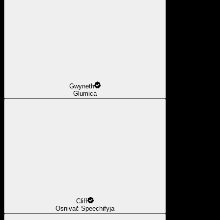
Gwyneth
Glumica
Cliff
Osnivač Speechifyja