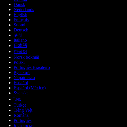
Dansk
Nederlands
English
Français
Suomi
Deutsch
हिन्दी
Italiano
日本語
한국어
Norsk bokmål
Polski
Português Brasileiro
Русский
Українська
Español
Español (México)
Svenska
ไทย
Türkçe
Tiếng Việt
Română
Português
Български