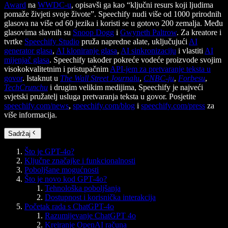
Award
na
WWDC-u
, opisavši ga kao “ključni resurs koji ljudima
pomaže živjeti svoje živote”. Speechify nudi više od 1000 prirodnih
glasova na više od 60 jezika i koristi se u gotovo 200 zemalja. Među
glasovima slavnih su
Snoop Dogg
i
Gwyneth Paltrow
. Za kreatore i
tvrtke
Speechify Studio
pruža napredne alate, uključujući
AI
generator glasa
,
AI kloniranje glasa
,
AI sinkronizaciju
i vlastiti
AI
mijenjač glasa
. Speechify također pokreće vodeće proizvode svojim
visokokvalitetnim i pristupačnim
API-jem za pretvaranje teksta u
govor
. Istaknut u
The Wall Street Journalu
,
CNBC-ju
,
Forbesu
,
TechCrunchu
i drugim velikim medijima, Speechify je najveći
svjetski pružatelj usluga pretvaranja teksta u govor. Posjetite
speechify.com/news
,
speechify.com/blog
i
speechify.com/press
za
više informacija.
Sadržaj
Što je GPT-4o?
Ključne značajke i funkcionalnosti
Poboljšane mogućnosti
Što je novo kod GPT-4o?
Tehnološka poboljšanja
Dostupnost i korisnička interakcija
Početak rada s ChatGPT-4o
Razumijevanje ChatGPT 4o
Kreiranje OpenAI računa