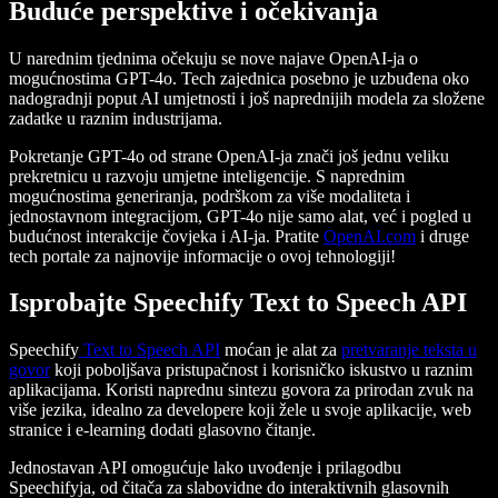
Buduće perspektive i očekivanja
U narednim tjednima očekuju se nove najave OpenAI-ja o
mogućnostima GPT-4o. Tech zajednica posebno je uzbuđena oko
nadogradnji poput AI umjetnosti i još naprednijih modela za složene
zadatke u raznim industrijama.
Pokretanje GPT-4o od strane OpenAI-ja znači još jednu veliku
prekretnicu u razvoju umjetne inteligencije. S naprednim
mogućnostima generiranja, podrškom za više modaliteta i
jednostavnom integracijom, GPT-4o nije samo alat, već i pogled u
budućnost interakcije čovjeka i AI-ja. Pratite
OpenAI.com
i druge
tech portale za najnovije informacije o ovoj tehnologiji!
Isprobajte Speechify Text to Speech API
Speechify
Text to Speech API
moćan je alat za
pretvaranje teksta u
govor
koji poboljšava pristupačnost i korisničko iskustvo u raznim
aplikacijama. Koristi naprednu sintezu govora za prirodan zvuk na
više jezika, idealno za developere koji žele u svoje aplikacije, web
stranice i e-learning dodati glasovno čitanje.
Jednostavan API omogućuje lako uvođenje i prilagodbu
Speechifyja, od čitača za slabovidne do interaktivnih glasovnih