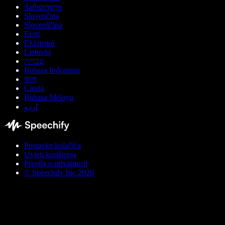
ქართული
Slovenčina
Slovenščina
Eesti
Ελληνικά
Lietuvių
עברית
Bahasa Indonesia
বাংলা
Català
Bahasa Melayu
اردو
Postavke kolačića
Uvjeti korištenja
Pravila o privatnosti
© Speechify Inc 2026