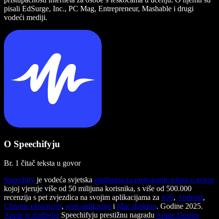
pisali EdSurge, Inc., PC Mag, Entrepreneur, Mashable i drugi
vodeći mediji.
O Speechifyju
Br. 1 čitač teksta u govor
Speechify
je vodeća svjetska
platforma za pretvaranje teksta u govor
kojoj vjeruje više od 50 milijuna korisnika, s više od 500.000
recenzija s pet zvjezdica na svojim aplikacijama za
iOS
,
Android
,
Chrome ekstenziju
,
web-aplikaciju
i
Mac desktop
. Godine 2025.
Apple je dodijelio
Speechifyju prestižnu nagradu
Apple Design