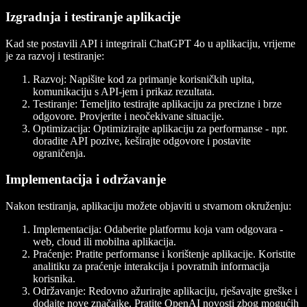
Izgradnja i testiranje aplikacije
Kad ste postavili API i integrirali ChatGPT 4o u aplikaciju, vrijeme
je za razvoj i testiranje:
Razvoj
: Napišite kod za primanje korisničkih upita,
komunikaciju s API-jem i prikaz rezultata.
Testiranje
: Temeljito testirajte aplikaciju za precizne i brze
odgovore. Provjerite i neočekivane situacije.
Optimizacija
: Optimizirajte aplikaciju za performanse - npr.
doradite API pozive, keširajte odgovore i postavite
ograničenja.
Implementacija i održavanje
Nakon testiranja, aplikaciju možete objaviti u stvarnom okruženju:
Implementacija
: Odaberite platformu koja vam odgovara -
web, cloud ili mobilna aplikacija.
Praćenje
: Pratite performanse i korištenje aplikacije. Koristite
analitiku za praćenje interakcija i povratnih informacija
korisnika.
Održavanje
: Redovno ažurirajte aplikaciju, rješavajte greške i
dodajte nove značajke. Pratite OpenAI novosti zbog mogućih