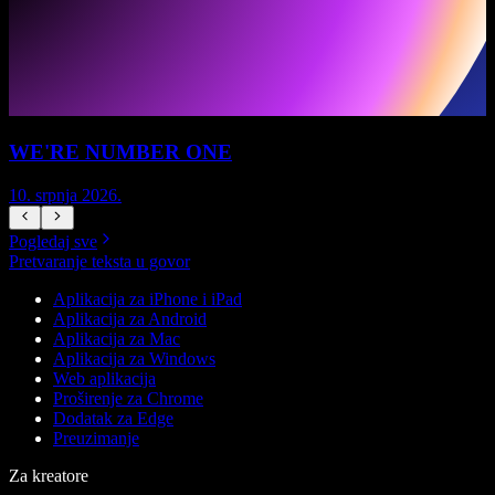
WE'RE NUMBER ONE
N
10. srpnja 2026.
1
Pogledaj sve
Pretvaranje teksta u govor
Aplikacija za iPhone i iPad
Aplikacija za Android
Aplikacija za Mac
Aplikacija za Windows
Web aplikacija
Proširenje za Chrome
Dodatak za Edge
Preuzimanje
Za kreatore