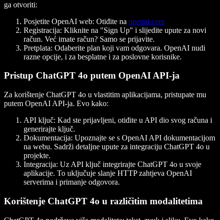
ga otvoriti:
Posjetite OpenAI web
: Otiđite na
openai.com
Registracija
: Kliknite na "Sign Up" i slijedite upute za novi
račun. Već imate račun? Samo se prijavite.
Pretplata
: Odaberite plan koji vam odgovara. OpenAI nudi
razne opcije, i za besplatne i za poslovne korisnike.
Pristup ChatGPT 4o putem OpenAI API-ja
Za korištenje ChatGPT 4o u vlastitim aplikacijama, pristupate mu
putem OpenAI API-ja. Evo kako:
API ključ
: Kad ste prijavljeni, otiđite u API dio svog računa i
generirajte ključ.
Dokumentacija
: Upoznajte se s OpenAI API dokumentacijom
na webu. Sadrži detaljne upute za integraciju ChatGPT 4o u
projekte.
Integracija
: Uz API ključ integrirajte ChatGPT 4o u svoje
aplikacije. To uključuje slanje HTTP zahtjeva OpenAI
serverima i primanje odgovora.
Korištenje ChatGPT 4o u različitim modalitetima