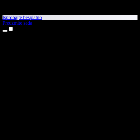
Isprobajte besplatno
Preuzmite sada
Proizvodi
Pretvaranje teksta u govor
Aplikacije za iPhone i iPad
Aplikacija za Android
Proširenje za Chrome
Proširenje za Edge
Web-aplikacija
Aplikacija za Mac
Aplikacija za Windows