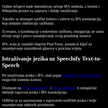
Online tečajevi nude interaktivno učenje IPA simbola, a forumi i
Wikipedia prostor za raspravu i dublje istraživanje.
Također su dostupni različiti fontovi i softver za IPA transkripciju,
koji dodatno olakšavaju vježbanje.
Ti resursi, u kombinaciji s redovitom vježbom, omogućuju ne samo
učenje nego i pravo razumijevanje ovog posebnog sustava.
IPA, koju je osmislio lingvist Paul Passy, postala je ključ za
razumijevanje raznolikosti glasova u jezicima svijeta.
Istraživanje jezika uz Speechify Text-to-
Speech
Pri istraživanju jezika i IPA, alati poput
Speechify Text-to-Speech
mogu biti iznimno korisni.
Dostupan na
iOS
,
Android
,
PC
i
Mac
,
Speechify
ti omogućuje
slušanje izgovora jezika i IPA transkripcija.
Odlično je za upoznavanje s izgovorom različitih jezika i bolje
razumijevanje njihovih posebnosti.