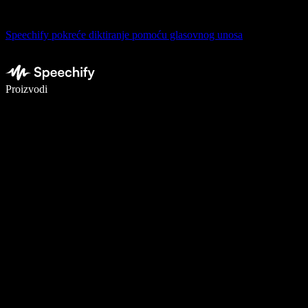
Speechify pokreće diktiranje pomoću glasovnog unosa
Pišite 5× brže uz glasovno diktiranje
Proizvodi
Saznajte više