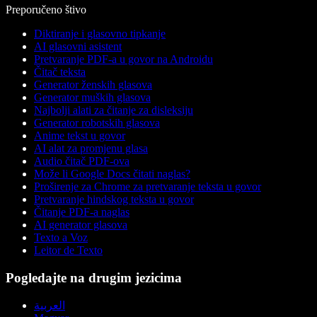
Preporučeno štivo
Diktiranje i glasovno tipkanje
AI glasovni asistent
Pretvaranje PDF-a u govor na Androidu
Čitač teksta
Generator ženskih glasova
Generator muških glasova
Najbolji alati za čitanje za disleksiju
Generator robotskih glasova
Anime tekst u govor
AI alat za promjenu glasa
Audio čitač PDF-ova
Može li Google Docs čitati naglas?
Proširenje za Chrome za pretvaranje teksta u govor
Pretvaranje hindskog teksta u govor
Čitanje PDF-a naglas
AI generator glasova
Texto a Voz
Leitor de Texto
Pogledajte na drugim jezicima
العربية