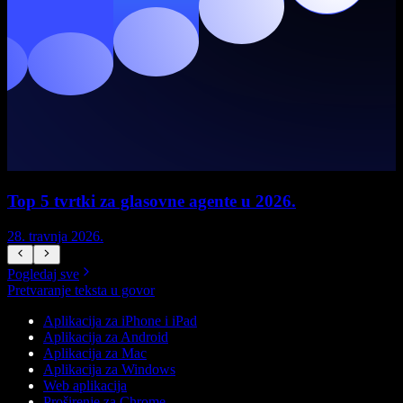
Top 5 tvrtki za glasovne agente u 2026.
28. travnja 2026.
1
Pogledaj sve
Pretvaranje teksta u govor
Aplikacija za iPhone i iPad
Aplikacija za Android
Aplikacija za Mac
Aplikacija za Windows
Web aplikacija
Proširenje za Chrome