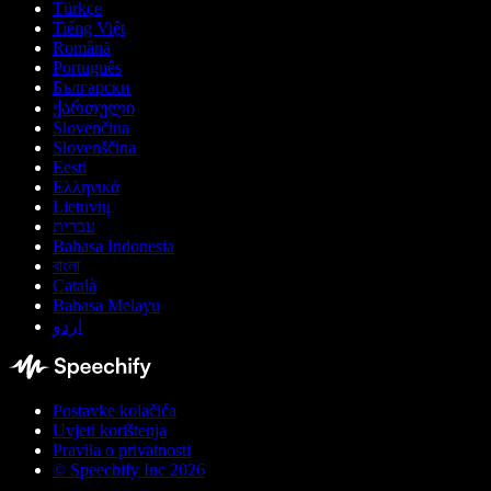
Türkçe
Tiếng Việt
Română
Português
Български
ქართული
Slovenčina
Slovenščina
Eesti
Ελληνικά
Lietuvių
עברית
Bahasa Indonesia
বাংলা
Català
Bahasa Melayu
اردو
Postavke kolačića
Uvjeti korištenja
Pravila o privatnosti
© Speechify Inc 2026