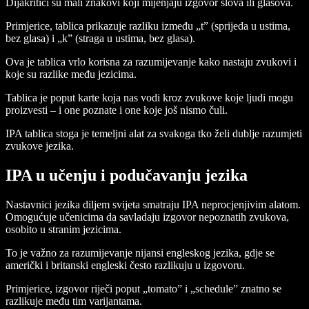
Dijakritici su mali znakovi koji mijenjaju izgovor slova ili glasova.
Primjerice, tablica prikazuje razliku između „t” (sprijeda u ustima,
bez glasa) i „k” (straga u ustima, bez glasa).
Ova je tablica vrlo korisna za razumijevanje kako nastaju zvukovi i
koje su razlike među jezicima.
Tablica je poput karte koja nas vodi kroz zvukove koje ljudi mogu
proizvesti – i one poznate i one koje još nismo čuli.
IPA tablica stoga je temeljni alat za svakoga tko želi dublje razumjeti
zvukove jezika.
IPA u učenju i podučavanju jezika
Nastavnici jezika diljem svijeta smatraju IPA neprocjenjivim alatom.
Omogućuje učenicima da savladaju izgovor nepoznatih zvukova,
osobito u stranim jezicima.
To je važno za razumijevanje nijansi engleskog jezika, gdje se
američki i britanski engleski često razlikuju u izgovoru.
Primjerice, izgovor riječi poput „tomato” i „schedule” znatno se
razlikuje među tim varijantama.