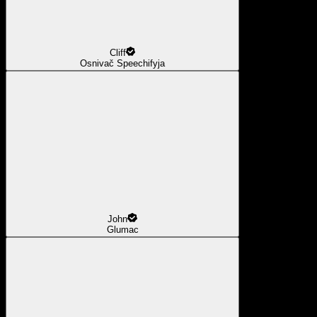
Cliff
Osnivač Speechifyja
John
Glumac