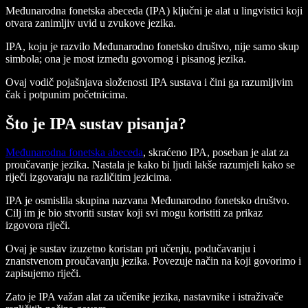
Međunarodna fonetska abeceda (IPA) ključni je alat u lingvistici koji
otvara zanimljiv uvid u zvukove jezika.
IPA, koju je razvilo Međunarodno fonetsko društvo, nije samo skup
simbola; ona je most između govornog i pisanog jezika.
Ovaj vodič pojašnjava složenosti IPA sustava i čini ga razumljivim
čak i potpunim početnicima.
Što je IPA sustav pisanja?
Međunarodna fonetska abeceda
, skraćeno IPA, poseban je alat za
proučavanje jezika. Nastala je kako bi ljudi lakše razumjeli kako se
riječi izgovaraju na različitim jezicima.
IPA je osmislila skupina nazvana Međunarodno fonetsko društvo.
Cilj im je bio stvoriti sustav koji svi mogu koristiti za prikaz
izgovora riječi.
Ovaj je sustav izuzetno koristan pri učenju, podučavanju i
znanstvenom proučavanju jezika. Povezuje način na koji govorimo i
zapisujemo riječi.
Zato je IPA važan alat za učenike jezika, nastavnike i istraživače