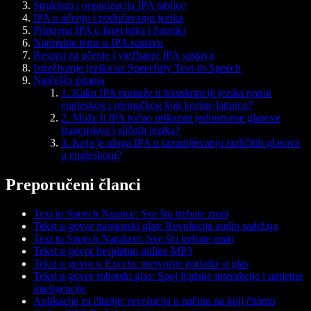
Struktura i organizacija IPA tablice
IPA u učenju i podučavanju jezika
Primjena IPA u lingvistici i fonetici
Napredne teme u IPA sustavu
Resursi za učenje i vježbanje IPA sustava
Istraživanje jezika uz Speechify Text-to-Speech
Najčešća pitanja
1. Kako IPA pomaže u transkripciji jezika poput
engleskog i njemačkog koji koriste latinicu?
2. Može li IPA točno prikazati jedinstvene glasove
francuskog i sličnih jezika?
3. Koja je uloga IPA u razumijevanju različitih glasova
u engleskom?
Preporučeni članci
Text to Speech Nuance: Sve što trebate znati
Tekst u govor naratorski glas: Revolucija audio sadržaja
Text to Speech Narakeet: Sve što trebate znati
Tekst u govor besplatno online MP3
Tekst u govor u Excelu: pretvorite podatke u glas
Tekst u govor robotski glas: Spoj ljudske interakcije i umjetne
inteligencije
Aplikacije za čitanje: revolucija u načinu na koji čitamo