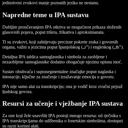
jedinstveni zvukovi manje poznatih jezika ne nestanu.
Napredne teme u IPA sustavu
Dubljim proučavanjem IPA otkriva se mogućnost prikaza složenih
glasovnih pojava, poput trilera, frikativa i aproksimanata.
Ti su zvukovi, koji zahtijevaju precizne pokrete zraka i govornih
organa, važni u jezicima poput španjolskog („r”) i engleskog („th”).
Detaljna IPA tablica samoglasnika i simbola za zaobljene i
nezaobljene samoglasnike dodatno obogaćuje njezinu opisnu moć.
Sustav obuhvaća i suprasegmentalne značajke poput naglaska i
intonacije, ključne za značenje i izražavanje emocija u govoru.
IPA nije samo alat za transkripciju; ona je vodič kroz zvučni pejzaž
ljudskog govora.
Resursi za učenje i vježbanje IPA sustava
Za one koji žele usavršiti IPA postoji mnogo resursa: od rječnika s
IPA transkripcijama do udžbenika o fonetskim simbolima, dostupni
su razni korisni alati.