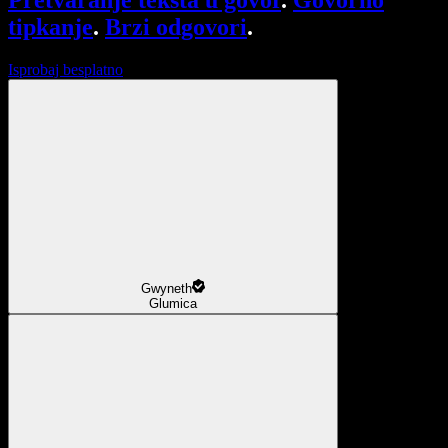
Pretvaranje teksta u govor
.
Govorno
tipkanje
.
Brzi odgovori
.
Isprobaj besplatno
Gwyneth
Glumica