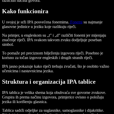
različitih načina govora.
Kako funkcionira
U svojoj je srži IPA posvećena fonemima.
Fonemi
su najmanje
glasovne jedinice u jeziku koje razlikuju riječi.
Na primjer, u engleskom su „t” i „d” različiti fonemi jer mijenjaju
značenje riječi. IPA svakom takvom zvuku dodjeljuje poseban
simbol.
To pomaže pri preciznom bilježenju izgovora riječi. Posebno je
korisno za točan izgovor engleskih i drugih stranih riječi.
IPA jasno pokazuje kako riječi trebaju zvučati, što je osobito važno
učenicima i nastavnicima jezika.
Struktura i organizacija IPA tablice
IPA tablica je velika shema koja obuhvaća sve govorne zvukove.
Grupira ih prema načinu izgovora, primjerice ovisno o položaju
jezika ili korištenju glasnica.
Tablica sadrži odjeljke za suglasnike, samoglasnike i dijakritike.