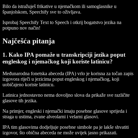
Bilo da istražuješ frikative u njemačkom ili samoglasnike u
španjolskom, Speechify sve to oživljava.
Isprobaj Speechify Text to Speech i otkrij bogatstvo jezika na
potpuno nov način!
Najčešća pitanja
1. Kako IPA pomaže u transkripciji jezika poput
engleskog i njemačkog koji koriste latinicu?
Međunarodna fonetska abeceda (IPA) vrlo je korisna za točan zapis
izgovora riječi u jezicima poput engleskog i njemačkog, koji
uobičajeno koriste latinicu.
Latinica jednostavno nema dovoljno slova da prikaže sve različite
glasove tih jezika.
Na primjer, engleski i njemački imaju posebne glasove sprijeda i
straga u ustima, zvane alveolarni i velarni glasovi.
IPA tim glasovima dodjeljuje posebne simbole pa je lakše shvatiti
izgovor, što obična abeceda ne može uvijek jasno prikazati.