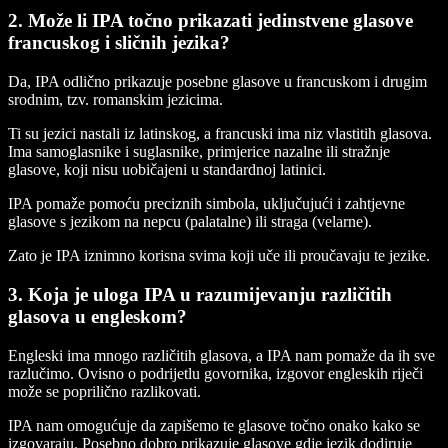
2. Može li IPA točno prikazati jedinstvene glasove
francuskog i sličnih jezika?
Da, IPA odlično prikazuje posebne glasove u francuskom i drugim
srodnim, tzv. romanskim jezicima.
Ti su jezici nastali iz latinskog, a francuski ima niz vlastitih glasova.
Ima samoglasnike i suglasnike, primjerice nazalne ili stražnje
glasove, koji nisu uobičajeni u standardnoj latinici.
IPA pomaže pomoću preciznih simbola, uključujući i zahtjevne
glasove s jezikom na nepcu (palatalne) ili straga (velarne).
Zato je IPA iznimno korisna svima koji uče ili proučavaju te jezike.
3. Koja je uloga IPA u razumijevanju različitih
glasova u engleskom?
Engleski ima mnogo različitih glasova, a IPA nam pomaže da ih sve
razlučimo. Ovisno o podrijetlu govornika, izgovor engleskih riječi
može se poprilično razlikovati.
IPA nam omogućuje da zapišemo te glasove točno onako kako se
izgovaraju. Posebno dobro prikazuje glasove gdje jezik dodiruje