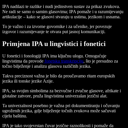
IPA nadilazi te razlike i nudi jedinstven sustav za prikaz zvukova.
Ne radi se samo o samim glasovima; IPA pomaže i u razumijevanju
artikulacije – kako se glasovi stvaraju u ustima, jezikom i usnama.
To je važno i za izvorne govornike i za učenike, jer povezuje
izgovor i razumijevanje te otvara put jasnoj komunikaciji.
Primjena IPA u lingvistici i fonetici
U fonetici i fonologiji IPA ima ključnu ulogu. Omogućuje
lingvistima da provode
fonetsku transkripciju
, što je presudno za
točno bilježenje i analizu glasova različitih jezika.
Takva preciznost važna je bilo da proučavamo ritam europskih
jezika ili tonske jezike Azije.
IPA, sa svojim simbolima za bezvučne i zvučne glasove, afrikate i
glotalne zatvore, pruža lingvistima univerzalan jezični alat.
Ta univerzalnost posebno je važna pri dokumentiranju i očuvanju
ugroženih jezika, gdje bilježenje točnih zvukova može sačuvati
cijelu baštinu.
IPA je tako svojevrstan čuvar jezične raznolikosti i pomaže da