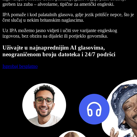
greben iza zuba – alveolarne, tipične za američki engleski.
IPA pomaže i kod palatalnih glasova, gdje jezik pritišće nepce, što je
čest slučaj u nekim britanskim naglascima.
Uz IPA možemo jasno vidjeti i učiti sve varijante engleskog
izgovora, bez obzira na dijalekt ili porijeklo govornika.
Uživajte u najnaprednijim AI glasovima,
neograničenom broju datoteka i 24/7 podršci
Isprobaj besplatno