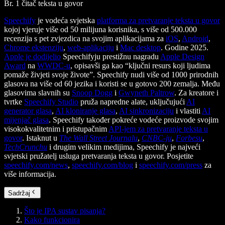
Br. 1 čitač teksta u govor
Speechify
je vodeća svjetska
platforma za pretvaranje teksta u govor
kojoj vjeruje više od 50 milijuna korisnika, s više od 500.000
recenzija s pet zvjezdica na svojim aplikacijama za
iOS
,
Android
,
Chrome ekstenziju
,
web-aplikaciju
i
Mac desktop
. Godine 2025.
Apple je dodijelio
Speechifyju prestižnu nagradu
Apple Design
Award
na
WWDC-u
, opisavši ga kao “ključni resurs koji ljudima
pomaže živjeti svoje živote”. Speechify nudi više od 1000 prirodnih
glasova na više od 60 jezika i koristi se u gotovo 200 zemalja. Među
glasovima slavnih su
Snoop Dogg
i
Gwyneth Paltrow
. Za kreatore i
tvrtke
Speechify Studio
pruža napredne alate, uključujući
AI
generator glasa
,
AI kloniranje glasa
,
AI sinkronizaciju
i vlastiti
AI
mijenjač glasa
. Speechify također pokreće vodeće proizvode svojim
visokokvalitetnim i pristupačnim
API-jem za pretvaranje teksta u
govor
. Istaknut u
The Wall Street Journalu
,
CNBC-ju
,
Forbesu
,
TechCrunchu
i drugim velikim medijima, Speechify je najveći
svjetski pružatelj usluga pretvaranja teksta u govor. Posjetite
speechify.com/news
,
speechify.com/blog
i
speechify.com/press
za
više informacija.
Sadržaj
Što je IPA sustav pisanja?
Kako funkcionira