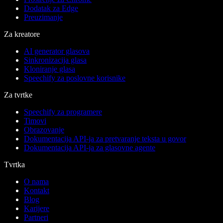
Dodatak za Edge
Preuzimanje
Za kreatore
AI generator glasova
Sinkronizacija glasa
Kloniranje glasa
Speechify za poslovne korisnike
Za tvrtke
Speechify za programere
Timovi
Obrazovanje
Dokumentacija API-ja za pretvaranje teksta u govor
Dokumentacija API-ja za glasovne agente
Tvrtka
O nama
Kontakt
Blog
Karijere
Partneri