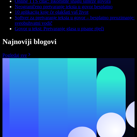
Online TTS čitač: Iskoristite snagu sinteze govora
Neograničeno pretvaranje teksta u govor besplatno
10 aplikacija koje će olakšati vaš život
Softver za pretvaranje teksta u govor – besplatno preuzimanje:
sveobuhvatni vodič
Govor u tekst: Pretvaranje glasa u pisane riječi
Najnoviji blogovi
Pogledaj sve