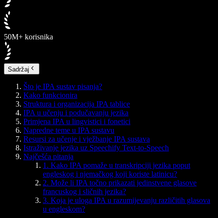
50M+ korisnika
Sadržaj
Što je IPA sustav pisanja?
Kako funkcionira
Struktura i organizacija IPA tablice
IPA u učenju i podučavanju jezika
Primjena IPA u lingvistici i fonetici
Napredne teme u IPA sustavu
Resursi za učenje i vježbanje IPA sustava
Istraživanje jezika uz Speechify Text-to-Speech
Najčešća pitanja
1. Kako IPA pomaže u transkripciji jezika poput
engleskog i njemačkog koji koriste latinicu?
2. Može li IPA točno prikazati jedinstvene glasove
francuskog i sličnih jezika?
3. Koja je uloga IPA u razumijevanju različitih glasova
u engleskom?