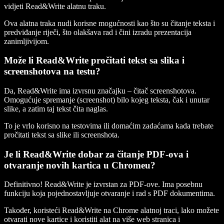
vidjeti Read&Write alatnu traku.
Ova alatna traka nudi korisne mogućnosti kao što su čitanje teksta i
predviđanje riječi, što olakšava rad i čini izradu prezentacija
zanimljivijom.
Može li Read&Write pročitati tekst sa slika i
screenshotova na testu?
Da, Read&Write ima izvrsnu značajku – čitač screenshotova.
Omogućuje spremanje (screenshot) bilo kojeg teksta, čak i unutar
slike, a zatim taj tekst čita naglas.
To je vrlo korisno na testovima ili domaćim zadaćama kada trebate
pročitati tekst sa slike ili screenshota.
Je li Read&Write dobar za čitanje PDF-ova i
otvaranje novih kartica u Chromeu?
Definitivno! Read&Write je izvrstan za PDF-ove. Ima posebnu
funkciju koja pojednostavljuje otvaranje i rad s PDF dokumentima.
Također, koristeći Read&Write na Chrome alatnoj traci, lako možete
otvarati nove kartice i koristiti alat na više web stranica i