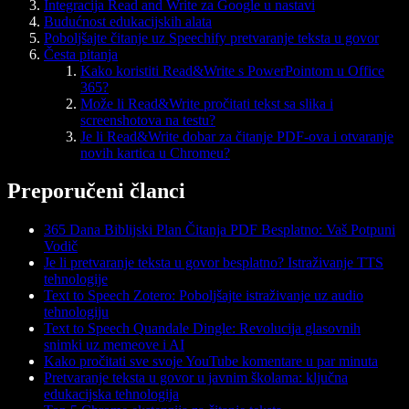
Integracija Read and Write za Google u nastavi
Budućnost edukacijskih alata
Poboljšajte čitanje uz Speechify pretvaranje teksta u govor
Česta pitanja
Kako koristiti Read&Write s PowerPointom u Office
365?
Može li Read&Write pročitati tekst sa slika i
screenshotova na testu?
Je li Read&Write dobar za čitanje PDF-ova i otvaranje
novih kartica u Chromeu?
Preporučeni članci
365 Dana Biblijski Plan Čitanja PDF Besplatno: Vaš Potpuni
Vodič
Je li pretvaranje teksta u govor besplatno? Istraživanje TTS
tehnologije
Text to Speech Zotero: Poboljšajte istraživanje uz audio
tehnologiju
Text to Speech Quandale Dingle: Revolucija glasovnih
snimki uz memeove i AI
Kako pročitati sve svoje YouTube komentare u par minuta
Pretvaranje teksta u govor u javnim školama: ključna
edukacijska tehnologija