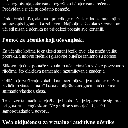
vlastitog pisanja, otkrivanje pogrešaka i dotjerivanje rečenica.
Predviđanje riječi tu dodatno pomaže.
Dok učenici pišu, alat nudi prijedloge riječi. Idealno za one kojima
su pravopis i gramatika zahtjevni. Najbolje je što alat s vremenom
uči stil pisanja učenika pa prijedlozi postaju sve korisniji.
Pomoć za učenike koji uče engleski
Za učenike kojima je engleski strani jezik, ovaj alat pruža veliku
podršku. Slikovni rječnik i glasovne bilješke iznimno su korisni.
Slikovni rječnik pomaže vizualnim učenicima kroz slike povezane s
riječima, što olakšava pamćenje i razumijevanje značenja.
Odlično je za širenje vokabulara i razumijevanje upotrebe riječi u
različitim situacijama. Glasovne bilješke omogućuju učenicima
snimanje vlastitog glasa.
To je izvrstan način za vježbanje i poboljšanje izgovora te sigurnosti
pri govoru na engleskom. Ne gradi se samo rječnik, već i
samopouzdanje u govoru.
Veća uključenost za vizualne i auditivne učenike