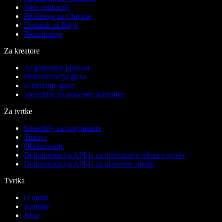
Web aplikacija
Proširenje za Chrome
Dodatak za Edge
Preuzimanje
Za kreatore
AI generator glasova
Sinkronizacija glasa
Kloniranje glasa
Speechify za poslovne korisnike
Za tvrtke
Speechify za programere
Timovi
Obrazovanje
Dokumentacija API-ja za pretvaranje teksta u govor
Dokumentacija API-ja za glasovne agente
Tvrtka
O nama
Kontakt
Blog