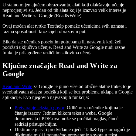
U stalno mijenjajućem obrazovanju, alati koji olakšavaju učenje
neprocjenjivi su. Jedan od tih alata koji je izazvao velik interes je
Read and Write za Google (Read&Write).
Ovaj moćan alat tvrtke Texthelp pomaže učenicima svih uzrasta i
razina sposobnosti kroz cijeli obrazovni put.
Bilo da ste učenik s posebnim potrebama ili nastavnik koji želi
podržati uključivo učenje, Read and Write za Google nudi razne
funkcije prilagođene različitim stilovima učenja.
Ključne značajke Read and Write za
Google
Read and Write
za Google je puno više od obične alatne trake; to je
sveobuhvatan alat za podršku koji se bez problema uklapa u Google
aplikacije. Evo njegovih najvažnijih funkcija:
Pretvaranje teksta u govor
: Odlično za učenike kojima je
čitanje izazov. Jednim klikom tekst s weba, Google
dokumenata i PDF-ova može se pročitati naglas, čineći
sadržaj pristupačnijim.
Diktiranje glasa i predviđanje riječi
: 'Talk&Type' omogućuje
diktiranje misli i trenutačno pretvaranje govora u tekst.