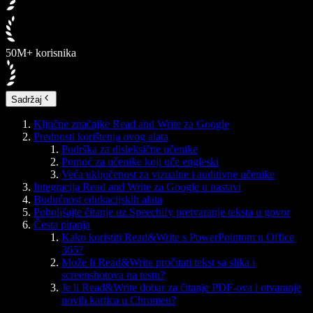
50M+ korisnika
Sadržaj
Ključne značajke Read and Write za Google
Prednosti korištenja ovog alata
Podrška za disleksične učenike
Pomoć za učenike koji uče engleski
Veća uključenost za vizualne i auditivne učenike
Integracija Read and Write za Google u nastavi
Budućnost edukacijskih alata
Poboljšajte čitanje uz Speechify pretvaranje teksta u govor
Česta pitanja
Kako koristiti Read&Write s PowerPointom u Office
365?
Može li Read&Write pročitati tekst sa slika i
screenshotova na testu?
Je li Read&Write dobar za čitanje PDF-ova i otvaranje
novih kartica u Chromeu?