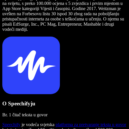
na svijetu, s preko 100.000 ocjena s 5 zvjezdica i prvim mjestom u
App Store kategoriji Vijesti i časopisi. Godine 2017. Weitzman je
uvršten na Forbesovu listu 30 ispod 30 zbog rada na poboljšanju
pristupačnosti interneta za osobe s teškoćama u učenju. O njemu su
pisali EdSurge, Inc., PC Mag, Entrepreneur, Mashable i drugi
vodeći mediji.
O Speechifyju
Br. 1 čitač teksta u govor
Speechify
je vodeća svjetska
platforma za pretvaranje teksta u govor