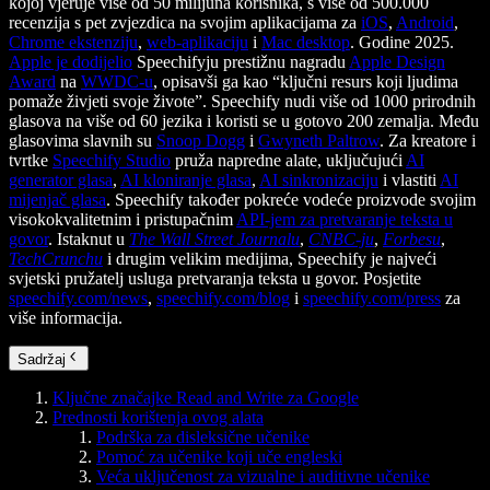
kojoj vjeruje više od 50 milijuna korisnika, s više od 500.000
recenzija s pet zvjezdica na svojim aplikacijama za
iOS
,
Android
,
Chrome ekstenziju
,
web-aplikaciju
i
Mac desktop
. Godine 2025.
Apple je dodijelio
Speechifyju prestižnu nagradu
Apple Design
Award
na
WWDC-u
, opisavši ga kao “ključni resurs koji ljudima
pomaže živjeti svoje živote”. Speechify nudi više od 1000 prirodnih
glasova na više od 60 jezika i koristi se u gotovo 200 zemalja. Među
glasovima slavnih su
Snoop Dogg
i
Gwyneth Paltrow
. Za kreatore i
tvrtke
Speechify Studio
pruža napredne alate, uključujući
AI
generator glasa
,
AI kloniranje glasa
,
AI sinkronizaciju
i vlastiti
AI
mijenjač glasa
. Speechify također pokreće vodeće proizvode svojim
visokokvalitetnim i pristupačnim
API-jem za pretvaranje teksta u
govor
. Istaknut u
The Wall Street Journalu
,
CNBC-ju
,
Forbesu
,
TechCrunchu
i drugim velikim medijima, Speechify je najveći
svjetski pružatelj usluga pretvaranja teksta u govor. Posjetite
speechify.com/news
,
speechify.com/blog
i
speechify.com/press
za
više informacija.
Sadržaj
Ključne značajke Read and Write za Google
Prednosti korištenja ovog alata
Podrška za disleksične učenike
Pomoć za učenike koji uče engleski
Veća uključenost za vizualne i auditivne učenike