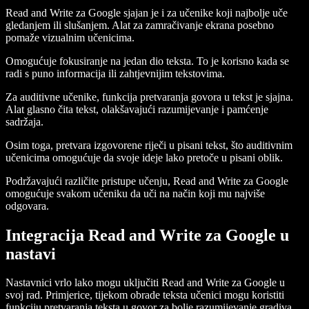
Read and Write za Google sjajan je i za učenike koji najbolje uče
gledanjem ili slušanjem. Alat za zamračivanje ekrana posebno
pomaže vizualnim učenicima.
Omogućuje fokusiranje na jedan dio teksta. To je korisno kada se
radi s puno informacija ili zahtjevnijim tekstovima.
Za auditivne učenike, funkcija pretvaranja govora u tekst je sjajna.
Alat glasno čita tekst, olakšavajući razumijevanje i pamćenje
sadržaja.
Osim toga, pretvara izgovorene riječi u pisani tekst, što auditivnim
učenicima omogućuje da svoje ideje lako pretoče u pisani oblik.
Podržavajući različite pristupe učenju, Read and Write za Google
omogućuje svakom učeniku da uči na način koji mu najviše
odgovara.
Integracija Read and Write za Google u
nastavi
Nastavnici vrlo lako mogu uključiti Read and Write za Google u
svoj rad. Primjerice, tijekom obrade teksta učenici mogu koristiti
funkciju pretvaranja teksta u govor za bolje razumijevanje gradiva.