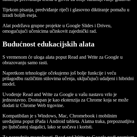
Tijekom pisanja, predviđanje riječi i glasovno diktiranje pomažu u
izradi boljih eseja.
Alat podržava grupne projekte u Google Slides i Driveu,
omogućujući učenicima učinkovit zajednički rad.
Budućnost edukacijskih alata
S vremenom će uloga alata poput Read and Write za Google u
obrazovanju samo rasti.
Napretkom tehnologije očekujemo još bolje funkcije i veću
prilagodbu različitim stilovima učenja, uključujući udaljeni i hibridni
model.
Uvođenje Read and Write za Google u vašu nastavu vrlo je
jednostavno. Dostupan je kao ekstenzija za Chrome koja se može
dodati iz Chrome Web trgovine.
Kompatibilan je s Windows, Mac, Chromebook i mobilnim
uređajima poput iPada i Android tableta. Alatna traka, prepoznatljiva
po ljubičastoj slagalici, lako se uočava i koristi.