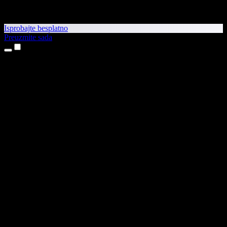
Isprobajte besplatno
Preuzmite sada
Proizvodi
Pretvaranje teksta u govor
Aplikacije za iPhone i iPad
Aplikacija za Android
Proširenje za Chrome
Proširenje za Edge
Web-aplikacija
Aplikacija za Mac
Aplikacija za Windows