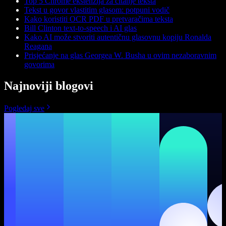
Top 5 Chrome ekstenzija za čitanje teksta
Tekst u govor vlastitim glasom: potpuni vodič
Kako koristiti OCR PDF u pretvaračima teksta
Bill Clinton text-to-speech i AI glas
Kako AI može stvoriti autentičnu glasovnu kopiju Ronalda
Reagana
Prisjećanje na glas Georgea W. Busha u ovim nezaboravnim
govorima
Najnoviji blogovi
Pogledaj sve