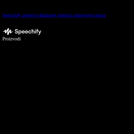
Speechify pokreće diktiranje pomoću glasovnog unosa
Pišite 5× brže uz glasovno diktiranje
Proizvodi
Saznajte više