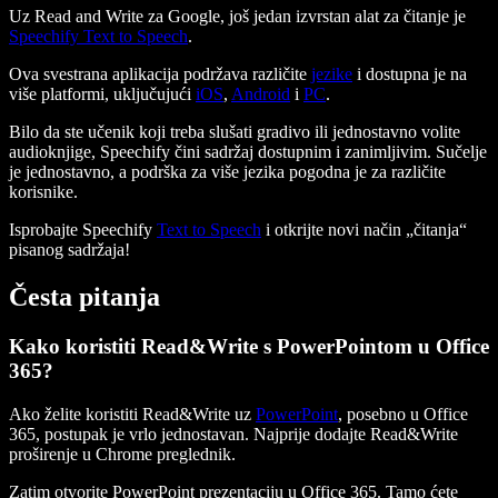
Uz Read and Write za Google, još jedan izvrstan alat za čitanje je
Speechify Text to Speech
.
Ova svestrana aplikacija podržava različite
jezike
i dostupna je na
više platformi, uključujući
iOS
,
Android
i
PC
.
Bilo da ste učenik koji treba slušati gradivo ili jednostavno volite
audioknjige, Speechify čini sadržaj dostupnim i zanimljivim. Sučelje
je jednostavno, a podrška za više jezika pogodna je za različite
korisnike.
Isprobajte Speechify
Text to Speech
i otkrijte novi način „čitanja“
pisanog sadržaja!
Česta pitanja
Kako koristiti Read&Write s PowerPointom u Office
365?
Ako želite koristiti Read&Write uz
PowerPoint
, posebno u Office
365, postupak je vrlo jednostavan. Najprije dodajte Read&Write
proširenje u Chrome preglednik.
Zatim otvorite PowerPoint prezentaciju u Office 365. Tamo ćete