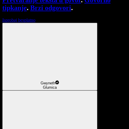
Pretvaranje teksta u govor
.
Govorno
tipkanje
.
Brzi odgovori
.
Isprobaj besplatno
Gwyneth
Glumica