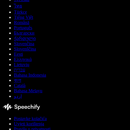
ไทย
Türkçe
Tiếng Việt
Română
Português
Български
ქართული
Slovenčina
Slovenščina
Eesti
Ελληνικά
Lietuvių
עברית
Bahasa Indonesia
বাংলা
Català
Bahasa Melayu
اردو
Postavke kolačića
Uvjeti korištenja
Pravila o privatnosti