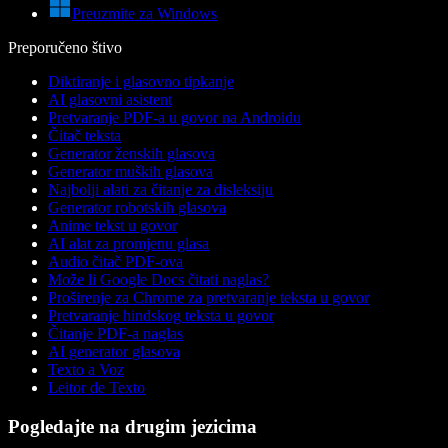
Preuzmite za Windows
Preporučeno štivo
Diktiranje i glasovno tipkanje
AI glasovni asistent
Pretvaranje PDF-a u govor na Androidu
Čitač teksta
Generator ženskih glasova
Generator muških glasova
Najbolji alati za čitanje za disleksiju
Generator robotskih glasova
Anime tekst u govor
AI alat za promjenu glasa
Audio čitač PDF-ova
Može li Google Docs čitati naglas?
Proširenje za Chrome za pretvaranje teksta u govor
Pretvaranje hindskog teksta u govor
Čitanje PDF-a naglas
AI generator glasova
Texto a Voz
Leitor de Texto
Pogledajte na drugim jezicima