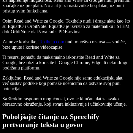
Za naprednije mogućnosti, Read and Write za Google nudi premium
značajke uz pretplatu. No alat je za nastavnike besplatan, uz puni
pristup svim funkcijama.
Osim Read and Write za Google, Texthelp nudi i druge alate kao što
su EquatIO i OrbitNote. EquatIO je izvrstan za matematiku i STEM,
dok OrbitNote olakšava rad s PDF-ovima.
Za nove korisnike,
Texthelp.com
nudi mnoštvo resursa — vodiče,
brze upute i korisne videozapise.
Ti resursi pomažu da maksimalno iskoristite Read and Write za
Google, bez obzira koristite li Google Chrome, Edge ili neku drugu
podržanu platformu.
Zaključno, Read and Write za Google nije samo edukacijski alat,
već sustav podrške koji pomaže učenicima da ostvare svoj puni
potencijal.
Sa širokim rasponom mogućnosti, ovo je ključan alat za svako
obrazovno okruženje, koji stvara inkluzivnije i učinkovitije učenje.
Poboljšajte čitanje uz Speechify
pretvaranje teksta u govor