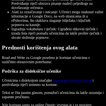
Predviđanje riječi ubrzava pisanje nudeći prijedloge za
dovršavanje rečenica.
Alati za označavanje i isticanje
: Učenici mogu istaknuti važne
informacije u Google Docs, na web stranicama ili u
ePubovima, što olakšava slaganje bilježaka i ključnih
pojmova za kasnije.
Izgradnja vokabulara i rječnik
: Ugrađeni slikovni rječnik i
izrada lista riječi pomažu učenicima da lakše prošire rječnik i
shvate složenije pojmove.
Prednosti korištenja ovog alata
Read and Write za Google posebno je koristan učenicima s
različitim obrazovnim potrebama:
Podrška za disleksične učenike
Učenicima s disleksijom značajke
pretvaranja teksta u govor
i
predviđanja riječi iznimno su korisne.
Tekst se čita jasnim glasom, pomažući učenicima da lakše razumiju i
zapamte pročitano.
Nije koristan samo za online čitanje; izvrstan je i za provjeru