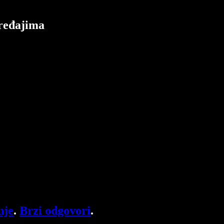
uređajima
nje
.
Brzi odgovori
.