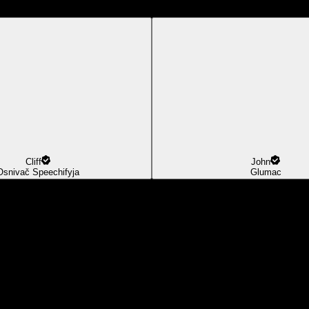
Cliff
John
Osnivač Speechifyja
Glumac