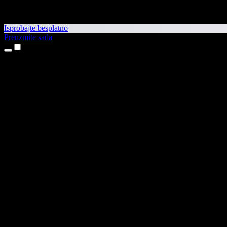
Isprobajte besplatno
Preuzmite sada
Proizvodi
Pretvaranje teksta u govor
Aplikacije za iPhone i iPad
Aplikacija za Android
Proširenje za Chrome
Proširenje za Edge
Web-aplikacija
Aplikacija za Mac
Aplikacija za Windows