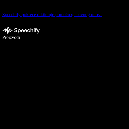
Speechify pokreće diktiranje pomoću glasovnog unosa
Pišite 5× brže uz glasovno diktiranje
Proizvodi
Saznajte više