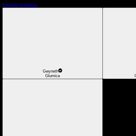
Isprobaj besplatno
Gwyneth
Glumica