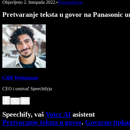
Objavljeno
2. listopada 2022.
•
Pristupačnost
Pretvaranje teksta u govor na Panasonic 
Cliff Weitzman
CEO i osnivač Speechifyja
Speechify, vaš
Voice AI
asistent
Pretvaranje teksta u govor
.
Govorno tipka