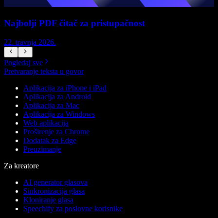
Najbolji PDF čitač za pristupačnost
22. travnja 2026.
1
Pogledaj sve
Pretvaranje teksta u govor
Aplikacija za iPhone i iPad
Aplikacija za Android
Aplikacija za Mac
Aplikacija za Windows
Web aplikacija
Proširenje za Chrome
Dodatak za Edge
Preuzimanje
Za kreatore
AI generator glasova
Sinkronizacija glasa
Kloniranje glasa
Speechify za poslovne korisnike