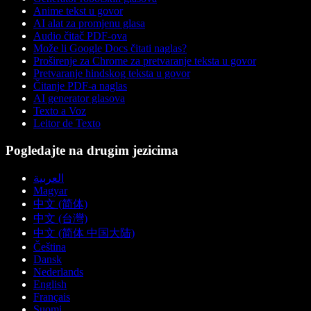
Anime tekst u govor
AI alat za promjenu glasa
Audio čitač PDF-ova
Može li Google Docs čitati naglas?
Proširenje za Chrome za pretvaranje teksta u govor
Pretvaranje hindskog teksta u govor
Čitanje PDF-a naglas
AI generator glasova
Texto a Voz
Leitor de Texto
Pogledajte na drugim jezicima
العربية
Magyar
中文 (简体)
中文 (台灣)
中文 (简体 中国大陆)
Čeština
Dansk
Nederlands
English
Français
Suomi