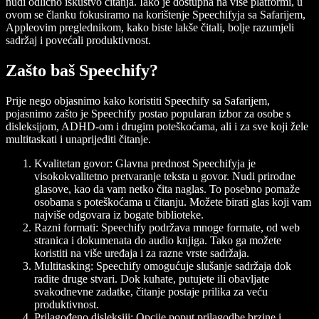
nudi odlično iskustvo čitanja. Iako je dostupna na više platformi, u
ovom se članku fokusiramo na korištenje Speechifyja sa Safarijem,
Appleovim preglednikom, kako biste lakše čitali, bolje razumjeli
sadržaj i povećali produktivnost.
Zašto baš Speechify?
Prije nego objasnimo kako koristiti Speechify sa Safarijem,
pojasnimo zašto je Speechify postao popularan izbor za osobe s
disleksijom, ADHD-om i drugim poteškoćama, ali i za sve koji žele
multitaskati i unaprijediti čitanje.
Kvalitetan govor:
Glavna prednost Speechifyja je
visokokvalitetno pretvaranje teksta u govor. Nudi prirodne
glasove, kao da vam netko čita naglas. To posebno pomaže
osobama s poteškoćama u čitanju. Možete birati glas koji vam
najviše odgovara iz bogate biblioteke.
Razni formati:
Speechify podržava mnoge formate, od web
stranica i dokumenata do audio knjiga. Tako ga možete
koristiti na više uređaja i za razne vrste sadržaja.
Multitasking:
Speechify omogućuje slušanje sadržaja dok
radite druge stvari. Dok kuhate, putujete ili obavljate
svakodnevne zadatke, čitanje postaje prilika za veću
produktivnost.
Prilagođeno disleksiji:
Opcije poput prilagodbe brzine i