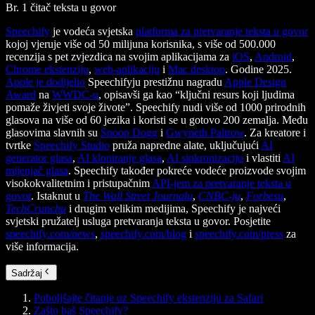
Br. 1 čitač teksta u govor
Speechify
je vodeća svjetska
platforma za pretvaranje teksta u govor
kojoj vjeruje više od 50 milijuna korisnika, s više od 500.000
recenzija s pet zvjezdica na svojim aplikacijama za
iOS
,
Android
,
Chrome ekstenziju
,
web-aplikaciju
i
Mac desktop
. Godine 2025.
Apple je dodijelio
Speechifyju prestižnu nagradu
Apple Design
Award
na
WWDC-u
, opisavši ga kao “ključni resurs koji ljudima
pomaže živjeti svoje živote”. Speechify nudi više od 1000 prirodnih
glasova na više od 60 jezika i koristi se u gotovo 200 zemalja. Među
glasovima slavnih su
Snoop Dogg
i
Gwyneth Paltrow
. Za kreatore i
tvrtke
Speechify Studio
pruža napredne alate, uključujući
AI
generator glasa
,
AI kloniranje glasa
,
AI sinkronizaciju
i vlastiti
AI
mijenjač glasa
. Speechify također pokreće vodeće proizvode svojim
visokokvalitetnim i pristupačnim
API-jem za pretvaranje teksta u
govor
. Istaknut u
The Wall Street Journalu
,
CNBC-ju
,
Forbesu
,
TechCrunchu
i drugim velikim medijima, Speechify je najveći
svjetski pružatelj usluga pretvaranja teksta u govor. Posjetite
speechify.com/news
,
speechify.com/blog
i
speechify.com/press
za
više informacija.
Sadržaj
Poboljšajte čitanje uz Speechify ekstenziju za Safari
Zašto baš Speechify?