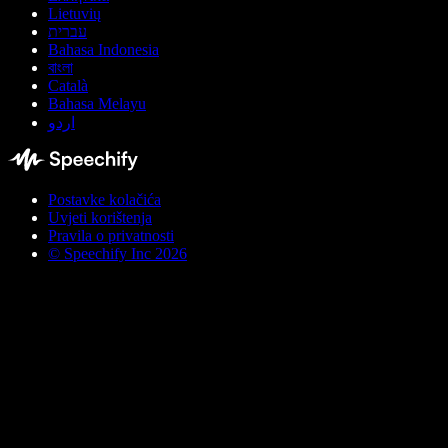
Lietuvių
עברית
Bahasa Indonesia
বাংলা
Català
Bahasa Melayu
اردو
Postavke kolačića
Uvjeti korištenja
Pravila o privatnosti
© Speechify Inc 2026