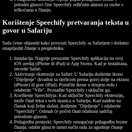
prirodni glasovi čine Speechify odličnim alatom za osobe s
teškoćama u čitanju.
Korištenje Speechify pretvaranja teksta u
govor u Safariju
Sada ćemo objasniti kako povezati Speechify sa Safarijem i dodatno
unaprijediti čitanje u pregledniku.
Instalacija:
Najprije preuzmite Speechify aplikaciju na svoj
iOS uređaj (iPhone ili iPad) iz App Storea. Kad je instalirana,
otvorite Safari.
Aktiviranje ekstenzije za Safari:
U Safariju dodirnite ikonu
"Dijeljenje" (kvadrat sa strelicom prema gore) dolje na ekranu
(iPhone) ili gore (iPad). Pomičite ikone u donjem redu i
odaberite "Više". Pronađite Speechify i uključite ga.
Korištenje Speechifyja:
Kad uključite Speechify ekstenziju,
može čitati tekst s web stranica u Safariju. Kad naiđete na
članak koji želite slušati, dodirnite "Dijeljenje" i odaberite
"Speechify". Odmah će početi čitati odabrani sadržaj
prirodnim glasom.
Prilagodba postavki:
Speechify omogućuje prilagodbu brzine
čitanja, odabir glasa te tamni način rada za ugodnije čitanje