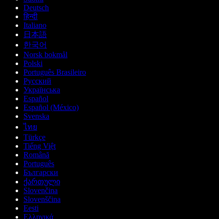
Deutsch
हिन्दी
Italiano
日本語
한국어
Norsk bokmål
Polski
Português Brasileiro
Русский
Українська
Español
Español (México)
Svenska
ไทย
Türkçe
Tiếng Việt
Română
Português
Български
ქართული
Slovenčina
Slovenščina
Eesti
Ελληνικά