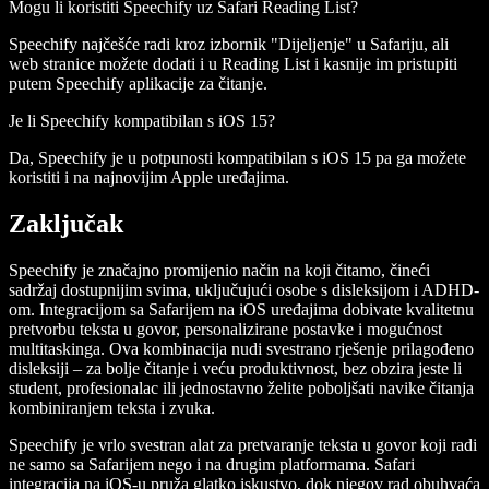
Mogu li koristiti Speechify uz Safari Reading List?
Speechify najčešće radi kroz izbornik "Dijeljenje" u Safariju, ali
web stranice možete dodati i u Reading List i kasnije im pristupiti
putem Speechify aplikacije za čitanje.
Je li Speechify kompatibilan s iOS 15?
Da, Speechify je u potpunosti kompatibilan s iOS 15 pa ga možete
koristiti i na najnovijim Apple uređajima.
Zaključak
Speechify je značajno promijenio način na koji čitamo, čineći
sadržaj dostupnijim svima, uključujući osobe s disleksijom i ADHD-
om. Integracijom sa Safarijem na iOS uređajima dobivate kvalitetnu
pretvorbu teksta u govor, personalizirane postavke i mogućnost
multitaskinga. Ova kombinacija nudi svestrano rješenje prilagođeno
disleksiji – za bolje čitanje i veću produktivnost, bez obzira jeste li
student, profesionalac ili jednostavno želite poboljšati navike čitanja
kombiniranjem teksta i zvuka.
Speechify je vrlo svestran alat za pretvaranje teksta u govor koji radi
ne samo sa Safarijem nego i na drugim platformama. Safari
integracija na iOS-u pruža glatko iskustvo, dok njegov rad obuhvaća