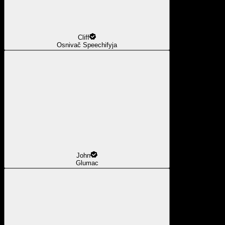
Cliff
Osnivač Speechifyja
John
Glumac