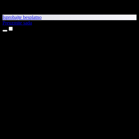
Isprobajte besplatno
Preuzmite sada
Proizvodi
Pretvaranje teksta u govor
Aplikacije za iPhone i iPad
Aplikacija za Android
Proširenje za Chrome
Proširenje za Edge
Web-aplikacija
Aplikacija za Mac
Aplikacija za Windows