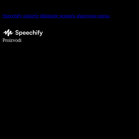
Speechify pokreće diktiranje pomoću glasovnog unosa
Pišite 5× brže uz glasovno diktiranje
Proizvodi
Saznajte više