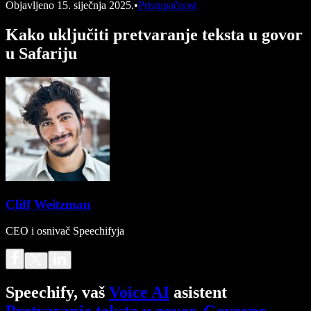
Objavljeno
15. siječnja 2025.
•
Pristupačnost
Kako uključiti pretvaranje teksta u govor
u Safariju
Cliff Weitzman
CEO i osnivač Speechifyja
Speechify, vaš
Voice AI
asistent