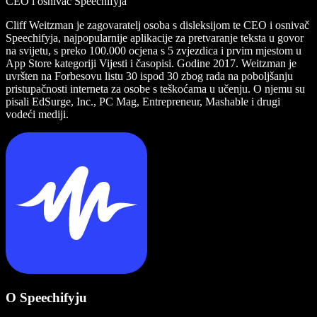
CEO i osnivač Speechifyja
Cliff Weitzman je zagovaratelj osoba s disleksijom te CEO i osnivač
Speechifyja, najpopularnije aplikacije za pretvaranje teksta u govor
na svijetu, s preko 100.000 ocjena s 5 zvjezdica i prvim mjestom u
App Store kategoriji Vijesti i časopisi. Godine 2017. Weitzman je
uvršten na Forbesovu listu 30 ispod 30 zbog rada na poboljšanju
pristupačnosti interneta za osobe s teškoćama u učenju. O njemu su
pisali EdSurge, Inc., PC Mag, Entrepreneur, Mashable i drugi
vodeći mediji.
O Speechifyju