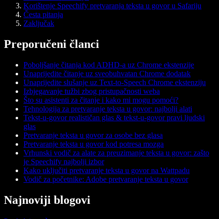
Korištenje Speechify pretvaranja teksta u govor u Safariju
Česta pitanja
Zaključak
Preporučeni članci
Poboljšanje čitanja kod ADHD-a uz Chrome ekstenzije
Unaprijedite čitanje uz sveobuhvatan Chrome dodatak
Unaprijedite slušanje uz Text-to-Speech Chrome ekstenziju
Izbjegavanje tužbi zbog pristupačnosti weba
Što su asistenti za čitanje i kako mi mogu pomoći?
Tehnologija za pretvaranje teksta u govor: najbolji alati
Tekst-u-govor realističan glas & tekst-u-govor pravi ljudski
glas
Pretvaranje teksta u govor za osobe bez glasa
Pretvaranje teksta u govor kod potresa mozga
Vrhunski vodič za alate za preuzimanje teksta u govor: zašto
je Speechify najbolji izbor
Kako uključiti pretvaranje teksta u govor na Wattpadu
Vodič za početnike: Adobe pretvaranje teksta u govor
Najnoviji blogovi