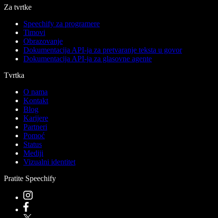
Za tvrtke
Speechify za programere
Timovi
Obrazovanje
Dokumentacija API-ja za pretvaranje teksta u govor
Dokumentacija API-ja za glasovne agente
Tvrtka
O nama
Kontakt
Blog
Karijere
Partneri
Pomoć
Status
Mediji
Vizualni identitet
Pratite Speechify