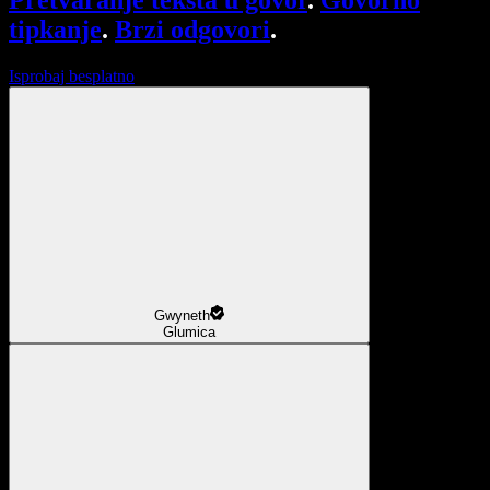
Pretvaranje teksta u govor
.
Govorno
tipkanje
.
Brzi odgovori
.
Isprobaj besplatno
Gwyneth
Glumica