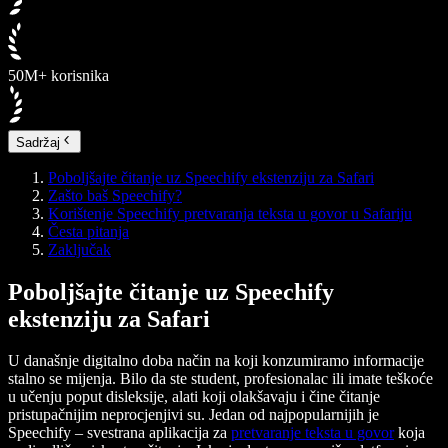
50M+ korisnika
Sadržaj
Poboljšajte čitanje uz Speechify ekstenziju za Safari
Zašto baš Speechify?
Korištenje Speechify pretvaranja teksta u govor u Safariju
Česta pitanja
Zaključak
Poboljšajte čitanje uz Speechify
ekstenziju za Safari
U današnje digitalno doba način na koji konzumiramo informacije
stalno se mijenja. Bilo da ste student, profesionalac ili imate teškoće
u učenju poput disleksije, alati koji olakšavaju i čine čitanje
pristupačnijim neprocjenjivi su. Jedan od najpopularnijih je
Speechify – svestrana aplikacija za
pretvaranje teksta u govor
koja