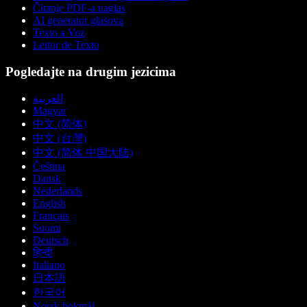
Čitanje PDF-a naglas
AI generator glasova
Texto a Voz
Leitor de Texto
Pogledajte na drugim jezicima
العربية
Magyar
中文 (简体)
中文 (台灣)
中文 (简体 中国大陆)
Čeština
Dansk
Nederlands
English
Français
Suomi
Deutsch
हिन्दी
Italiano
日本語
한국어
Norsk bokmål