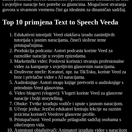
i uvjerljive naracije bez potrebe za glumcima. Mogućnost stvaranja
govora u stvarnom vremenu čini ga idealnim za dinamičan sadržaj.
Top 10 primjena Text to Speech Veeda
Edukativni tutorijali
: Veed olakšava izradu zanimljivih
tutorijala s jasnim naracijama, čineći složene teme
pristupačnijima.
Produkcija podcasta
: Autori podcasta koriste Veed za
raznolike naracije u svojim epizodama.
Marketinški videi
: Poslovni korisnici stvaraju profesionalne
videe za kampanje s uvjerljivim glasovnim naracijama.
Društvene mreže
: Kreatori, npr. na TikToku, koriste Veed za
brze i privlačne videe s AI naracijama.
Audioknjige
: Autori mogu knjige pretvoriti u audioknjige s
prirodnim Veed glasovima.
Video blogovi (vlogovi)
: Vlogeri koriste Veed za glasovne
naracije i bolji storytelling.
Obuke
: Tvrtke izrađuju vodiče i upute s jasnom naracijom.
Učenje jezika
: Jezični edukatori kreiraju lekcije na raznim
jezicima koristeći Veedove glasovne profile.
Pristupačnost
: Veed pomaže prilagoditi sadržaj osobama s
oštećenjem vida.
Animirani objašnjivači
: Animatori izrađuju videe s naracijom