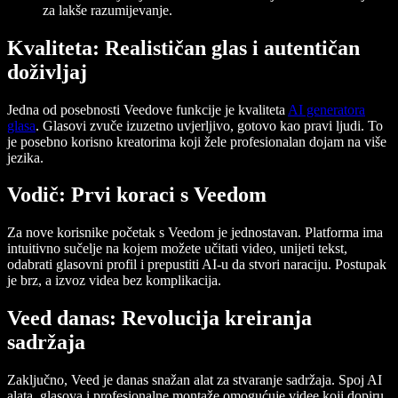
za lakše razumijevanje.
Kvaliteta: Realističan glas i autentičan
doživljaj
Jedna od posebnosti Veedove funkcije je kvaliteta
AI generatora
glasa
. Glasovi zvuče izuzetno uvjerljivo, gotovo kao pravi ljudi. To
je posebno korisno kreatorima koji žele profesionalan dojam na više
jezika.
Vodič: Prvi koraci s Veedom
Za nove korisnike početak s Veedom je jednostavan. Platforma ima
intuitivno sučelje na kojem možete učitati video, unijeti tekst,
odabrati glasovni profil i prepustiti AI-u da stvori naraciju. Postupak
je brz, a izvoz videa bez komplikacija.
Veed danas: Revolucija kreiranja
sadržaja
Zaključno, Veed je danas snažan alat za stvaranje sadržaja. Spoj AI
alata, glasova i profesionalne montaže omogućuje videe koji dopiru