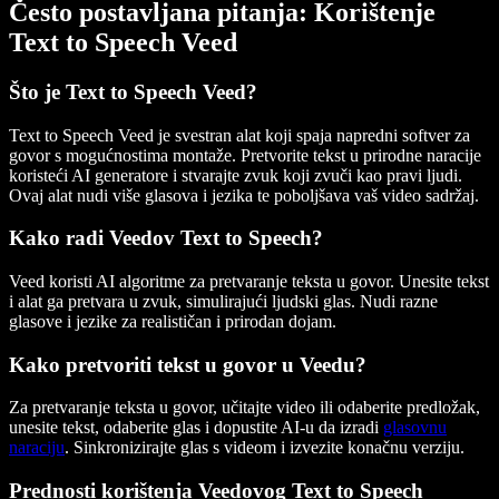
Često postavljana pitanja: Korištenje
Text to Speech Veed
Što je Text to Speech Veed?
Text to Speech Veed je svestran alat koji spaja napredni softver za
govor s mogućnostima montaže. Pretvorite tekst u prirodne naracije
koristeći AI generatore i stvarajte zvuk koji zvuči kao pravi ljudi.
Ovaj alat nudi više glasova i jezika te poboljšava vaš video sadržaj.
Kako radi Veedov Text to Speech?
Veed koristi AI algoritme za pretvaranje teksta u govor. Unesite tekst
i alat ga pretvara u zvuk, simulirajući ljudski glas. Nudi razne
glasove i jezike za realističan i prirodan dojam.
Kako pretvoriti tekst u govor u Veedu?
Za pretvaranje teksta u govor, učitajte video ili odaberite predložak,
unesite tekst, odaberite glas i dopustite AI-u da izradi
glasovnu
naraciju
. Sinkronizirajte glas s videom i izvezite konačnu verziju.
Prednosti korištenja Veedovog Text to Speech