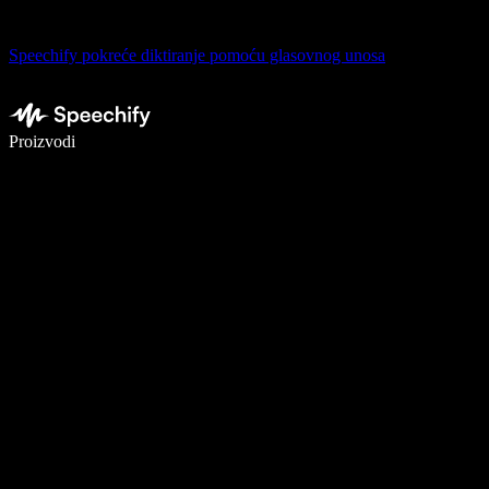
Speechify pokreće diktiranje pomoću glasovnog unosa
Pišite 5× brže uz glasovno diktiranje
Proizvodi
Saznajte više