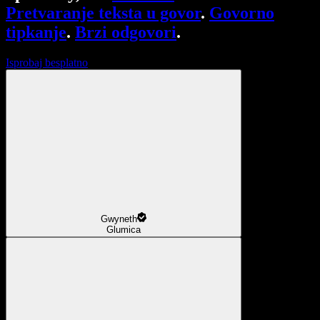
Pretvaranje teksta u govor
.
Govorno
tipkanje
.
Brzi odgovori
.
Isprobaj besplatno
Gwyneth
Glumica