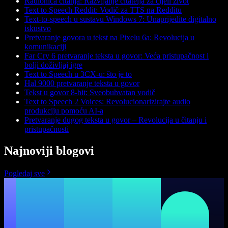
Radionica čitanja: Razvijanje čitatelja za cijeli život
Text to Speech Reddit: Vodič za TTS na Redditu
Text-to-speech u sustavu Windows 7: Unaprijedite digitalno
iskustvo
Pretvaranje govora u tekst na Pixelu 6a: Revolucija u
komunikaciji
Far Cry 6 pretvaranje teksta u govor: Veća pristupačnost i
bolji doživljaj igre
Text to Speech u 3CX-u: što je to
Hal 9000 pretvaranje teksta u govor
Tekst u govor 8-bit: Sveobuhvatan vodič
Text to Speech 2 Voices: Revolucionarizirajte audio
produkciju pomoću AI-a
Pretvaranje dugog teksta u govor – Revolucija u čitanju i
pristupačnosti
Najnoviji blogovi
Pogledaj sve