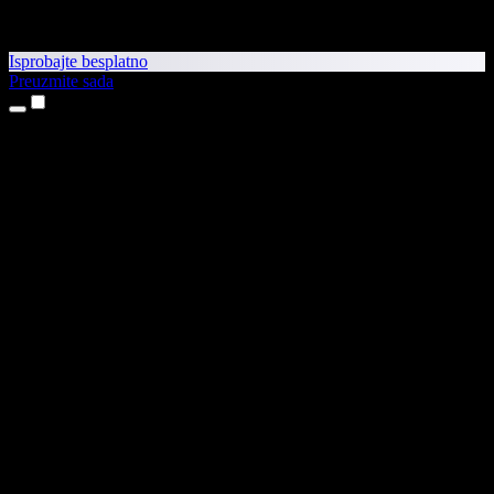
Isprobajte besplatno
Preuzmite sada
Proizvodi
Pretvaranje teksta u govor
Aplikacije za iPhone i iPad
Aplikacija za Android
Proširenje za Chrome
Proširenje za Edge
Web-aplikacija
Aplikacija za Mac
Aplikacija za Windows