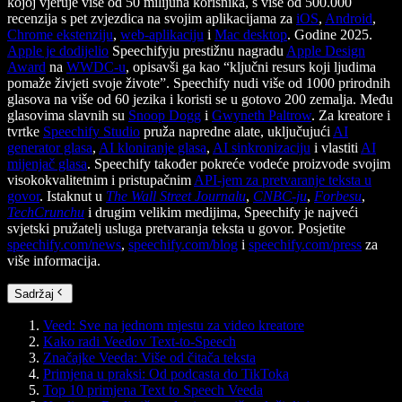
kojoj vjeruje više od 50 milijuna korisnika, s više od 500.000
recenzija s pet zvjezdica na svojim aplikacijama za
iOS
,
Android
,
Chrome ekstenziju
,
web-aplikaciju
i
Mac desktop
. Godine 2025.
Apple je dodijelio
Speechifyju prestižnu nagradu
Apple Design
Award
na
WWDC-u
, opisavši ga kao “ključni resurs koji ljudima
pomaže živjeti svoje živote”. Speechify nudi više od 1000 prirodnih
glasova na više od 60 jezika i koristi se u gotovo 200 zemalja. Među
glasovima slavnih su
Snoop Dogg
i
Gwyneth Paltrow
. Za kreatore i
tvrtke
Speechify Studio
pruža napredne alate, uključujući
AI
generator glasa
,
AI kloniranje glasa
,
AI sinkronizaciju
i vlastiti
AI
mijenjač glasa
. Speechify također pokreće vodeće proizvode svojim
visokokvalitetnim i pristupačnim
API-jem za pretvaranje teksta u
govor
. Istaknut u
The Wall Street Journalu
,
CNBC-ju
,
Forbesu
,
TechCrunchu
i drugim velikim medijima, Speechify je najveći
svjetski pružatelj usluga pretvaranja teksta u govor. Posjetite
speechify.com/news
,
speechify.com/blog
i
speechify.com/press
za
više informacija.
Sadržaj
Veed: Sve na jednom mjestu za video kreatore
Kako radi Veedov Text-to-Speech
Značajke Veeda: Više od čitača teksta
Primjena u praksi: Od podcasta do TikToka
Top 10 primjena Text to Speech Veeda