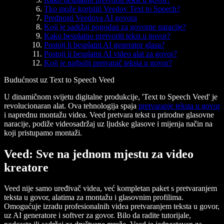
Tko može koristiti Veedov Text to Speech?
Prednosti Veedova AI govora
Koji je sadržaj pogodan za govorne naracije?
Kako besplatno pretvoriti tekst u govor?
Postoji li besplatni AI generator glasa?
Postoji li besplatni AI video alat za govor?
Koji je najbolji pretvarač teksta u govor?
Budućnost uz Text to Speech Veed
U dinamičnom svijetu digitalne produkcije, 'Text to Speech Veed' je
revolucionaran alat. Ova tehnologija spaja
pretvaranje teksta u govor
i naprednu montažu videa. Veed pretvara tekst u prirodne glasovne
naracije, podiže videosadržaj uz ljudske glasove i mijenja način na
koji pristupamo montaži.
Veed: Sve na jednom mjestu za video
kreatore
Veed nije samo uređivač videa, već kompletan paket s pretvaranjem
teksta u govor, alatima za montažu i glasovnim profilima.
Omogućuje izradu profesionalnih videa pretvaranjem teksta u govor,
uz AI generatore i softver za govor. Bilo da radite tutorijale,