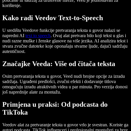
podcaste ili sadržaj za društvene mreže, Veed je jednostavan za
korištenje.
Kako radi Veedov Text-to-Speech
U središtu Veedove funkcije pretvaranja teksta u govor nalazi se
napredni AI
text to speech
. Ovaj alat pretvara bilo koji tekst u glas i
nudi razne muške i ženske glasove na više jezika. AI analizira tekst i
stvara zvučne datoteke koje oponašaju stvarne ljude, dajući sadržaju
autentičnost.
Značajke Veeda: Više od čitača teksta
Osim pretvaranja teksta u govor, Veed nudi brojne opcije za izradu
sadržaja. Ugrađeni predlošci, zvučni efekti i dodavanje titlova
omogućuju izradu atraktivnih videa u par minuta. Pro verzija donosi
još naprednije alate za montažu.
Primjena u praksi: Od podcasta do
TikToka
Veedov alat za pretvaranje teksta u govor vrlo je svestran. Koriste ga
autori podcasta, TikTok influenceri i profesionalni montažeri za brze