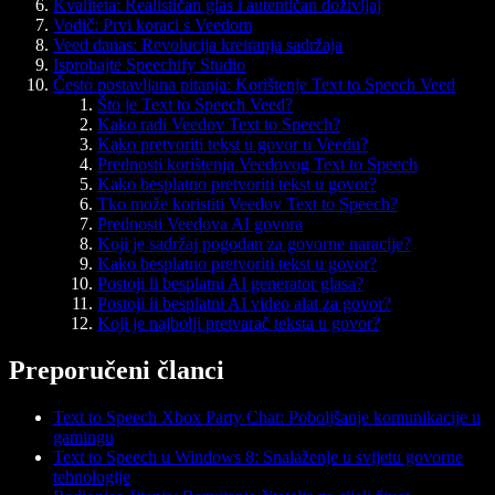
Kvaliteta: Realističan glas i autentičan doživljaj
Vodič: Prvi koraci s Veedom
Veed danas: Revolucija kreiranja sadržaja
Isprobajte Speechify Studio
Često postavljana pitanja: Korištenje Text to Speech Veed
Što je Text to Speech Veed?
Kako radi Veedov Text to Speech?
Kako pretvoriti tekst u govor u Veedu?
Prednosti korištenja Veedovog Text to Speech
Kako besplatno pretvoriti tekst u govor?
Tko može koristiti Veedov Text to Speech?
Prednosti Veedova AI govora
Koji je sadržaj pogodan za govorne naracije?
Kako besplatno pretvoriti tekst u govor?
Postoji li besplatni AI generator glasa?
Postoji li besplatni AI video alat za govor?
Koji je najbolji pretvarač teksta u govor?
Preporučeni članci
Text to Speech Xbox Party Chat: Poboljšanje komunikacije u
gamingu
Text to Speech u Windows 8: Snalaženje u svijetu govorne
tehnologije