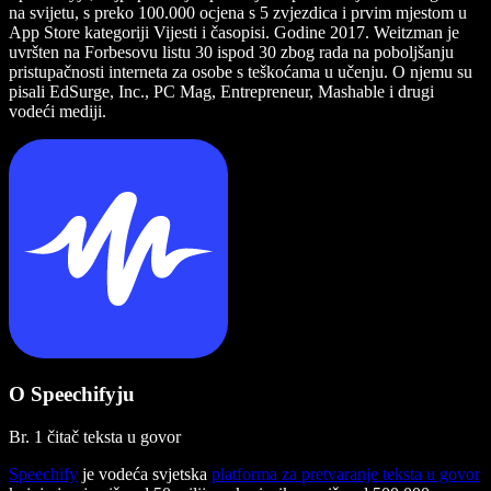
na svijetu, s preko 100.000 ocjena s 5 zvjezdica i prvim mjestom u
App Store kategoriji Vijesti i časopisi. Godine 2017. Weitzman je
uvršten na Forbesovu listu 30 ispod 30 zbog rada na poboljšanju
pristupačnosti interneta za osobe s teškoćama u učenju. O njemu su
pisali EdSurge, Inc., PC Mag, Entrepreneur, Mashable i drugi
vodeći mediji.
O Speechifyju
Br. 1 čitač teksta u govor
Speechify
je vodeća svjetska
platforma za pretvaranje teksta u govor