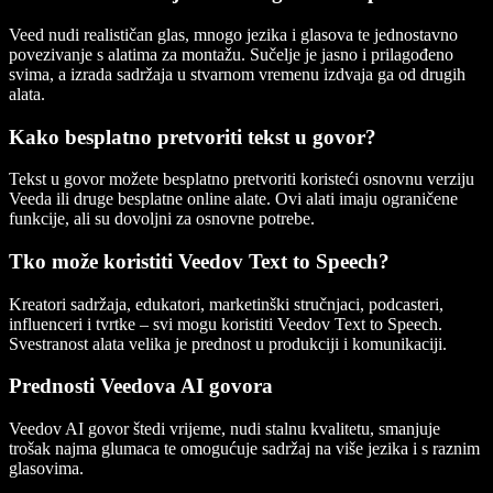
Veed nudi realističan glas, mnogo jezika i glasova te jednostavno
povezivanje s alatima za montažu. Sučelje je jasno i prilagođeno
svima, a izrada sadržaja u stvarnom vremenu izdvaja ga od drugih
alata.
Kako besplatno pretvoriti tekst u govor?
Tekst u govor možete besplatno pretvoriti koristeći osnovnu verziju
Veeda ili druge besplatne online alate. Ovi alati imaju ograničene
funkcije, ali su dovoljni za osnovne potrebe.
Tko može koristiti Veedov Text to Speech?
Kreatori sadržaja, edukatori, marketinški stručnjaci, podcasteri,
influenceri i tvrtke – svi mogu koristiti Veedov Text to Speech.
Svestranost alata velika je prednost u produkciji i komunikaciji.
Prednosti Veedova AI govora
Veedov AI govor štedi vrijeme, nudi stalnu kvalitetu, smanjuje
trošak najma glumaca te omogućuje sadržaj na više jezika i s raznim
glasovima.