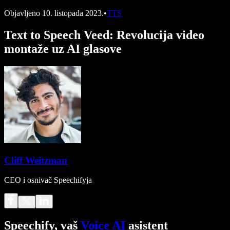
Objavljeno
10. listopada 2023.
•
TTS
Text to Speech Veed: Revolucija video
montaže uz AI glasove
Cliff Weitzman
CEO i osnivač Speechifyja
Speechify, vaš
Voice AI
asistent