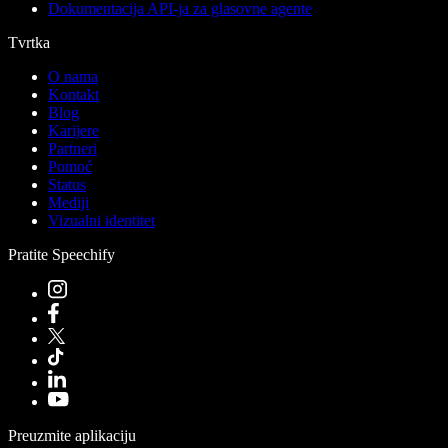
Dokumentacija API-ja za glasovne agente
Tvrtka
O nama
Kontakt
Blog
Karijere
Partneri
Pomoć
Status
Mediji
Vizualni identitet
Pratite Speechify
Preuzmite aplikaciju