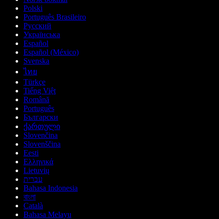
Polski
Português Brasileiro
Русский
Українська
Español
Español (México)
Svenska
ไทย
Türkçe
Tiếng Việt
Română
Português
Български
ქართული
Slovenčina
Slovenščina
Eesti
Ελληνικά
Lietuvių
עברית
Bahasa Indonesia
বাংলা
Català
Bahasa Melayu