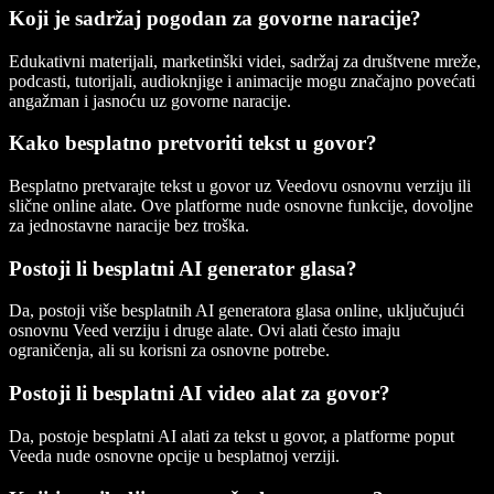
Koji je sadržaj pogodan za govorne naracije?
Edukativni materijali, marketinški videi, sadržaj za društvene mreže,
podcasti, tutorijali, audioknjige i animacije mogu značajno povećati
angažman i jasnoću uz govorne naracije.
Kako besplatno pretvoriti tekst u govor?
Besplatno pretvarajte tekst u govor uz Veedovu osnovnu verziju ili
slične online alate. Ove platforme nude osnovne funkcije, dovoljne
za jednostavne naracije bez troška.
Postoji li besplatni AI generator glasa?
Da, postoji više besplatnih AI generatora glasa online, uključujući
osnovnu Veed verziju i druge alate. Ovi alati često imaju
ograničenja, ali su korisni za osnovne potrebe.
Postoji li besplatni AI video alat za govor?
Da, postoje besplatni AI alati za tekst u govor, a platforme poput
Veeda nude osnovne opcije u besplatnoj verziji.