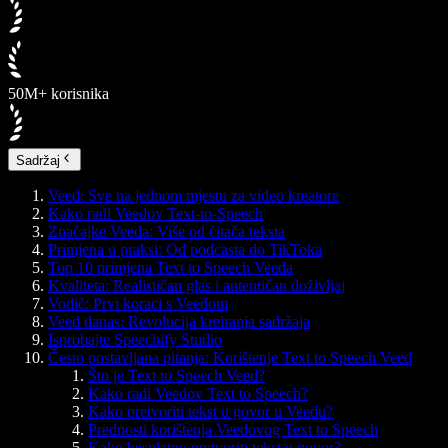
50M+ korisnika
Sadržaj
Veed: Sve na jednom mjestu za video kreatore
Kako radi Veedov Text-to-Speech
Značajke Veeda: Više od čitača teksta
Primjena u praksi: Od podcasta do TikToka
Top 10 primjena Text to Speech Veeda
Kvaliteta: Realističan glas i autentičan doživljaj
Vodič: Prvi koraci s Veedom
Veed danas: Revolucija kreiranja sadržaja
Isprobajte Speechify Studio
Često postavljana pitanja: Korištenje Text to Speech Veed
Što je Text to Speech Veed?
Kako radi Veedov Text to Speech?
Kako pretvoriti tekst u govor u Veedu?
Prednosti korištenja Veedovog Text to Speech
Kako besplatno pretvoriti tekst u govor?