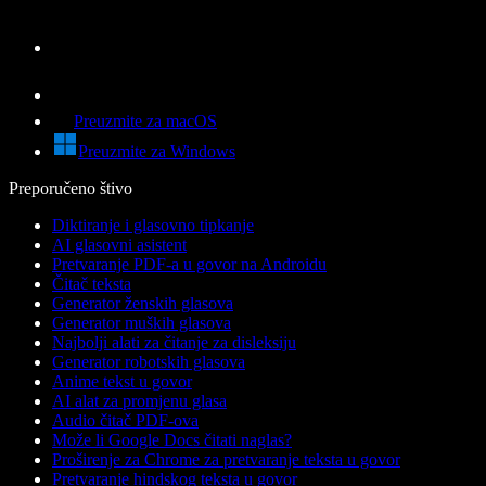
Preuzmite za macOS
Preuzmite za Windows
Preporučeno štivo
Diktiranje i glasovno tipkanje
AI glasovni asistent
Pretvaranje PDF-a u govor na Androidu
Čitač teksta
Generator ženskih glasova
Generator muških glasova
Najbolji alati za čitanje za disleksiju
Generator robotskih glasova
Anime tekst u govor
AI alat za promjenu glasa
Audio čitač PDF-ova
Može li Google Docs čitati naglas?
Proširenje za Chrome za pretvaranje teksta u govor
Pretvaranje hindskog teksta u govor