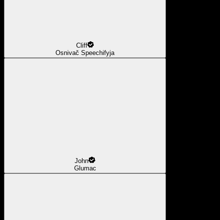
Cliff
Osnivač Speechifyja
John
Glumac