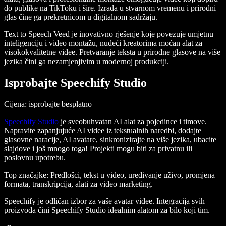
do publike na TikToku i šire. Izrada u stvarnom vremenu i prirodni
glas čine ga prekretnicom u digitalnom sadržaju.
Text to Speech Veed je inovativno rješenje koje povezuje umjetnu
inteligenciju i video montažu, nudeći kreatorima moćan alat za
visokokvalitetne videe. Pretvaranje teksta u prirodne glasove na više
jezika čini ga nezamjenjivim u modernoj produkciji.
Isprobajte Speechify Studio
Cijena: isprobajte besplatno
Speechify Studio
je sveobuhvatan AI alat za pojedince i timove.
Napravite zapanjujuće AI videe iz tekstualnih naredbi, dodajte
glasovne naracije, AI avatare, sinkronizirajte na više jezika, ubacite
slajdove i još mnogo toga! Projekti mogu biti za privatnu ili
poslovnu upotrebu.
Top značajke
: Predlošci, tekst u video, uređivanje uživo, promjena
formata, transkripcija, alati za video marketing.
Speechify je odličan izbor za vaše avatar videe. Integracija svih
proizvoda čini Speechify Studio idealnim alatom za bilo koji tim.