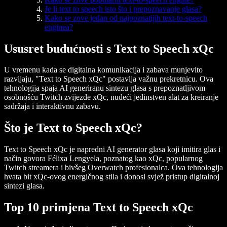
Je li text to speech isto što i prepoznavanje glasa?
Kako se zove jedan od najpoznatijih text-to-speech
enginea?
Ususret budućnosti s Text to Speech xQc
U vremenu kada se digitalna komunikacija i zabava munjevito
razvijaju, "Text to Speech xQc" postavlja važnu prekretnicu. Ova
tehnologija spaja AI generiranu sintezu glasa s prepoznatljivom
osobnošću Twitch zvijezde xQc, nudeći jedinstven alat za kreiranje
sadržaja i interaktivnu zabavu.
Što je Text to Speech xQc?
Text to Speech xQc je napredni AI generator glasa koji imitira glas i
način govora Félixa Lengyela, poznatog kao xQc, popularnog
Twitch streamera i bivšeg Overwatch profesionalca. Ova tehnologija
hvata bit xQc-ovog energičnog stila i donosi svjež pristup digitalnoj
sintezi glasa.
Top 10 primjena Text to Speech xQc