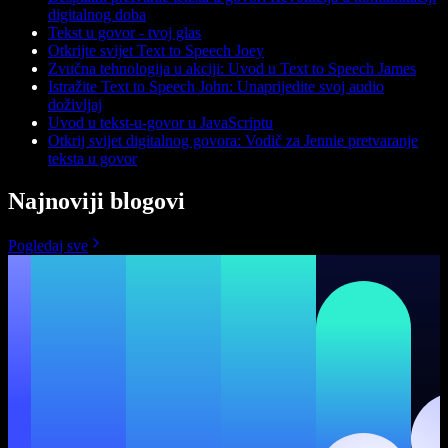
digitalnog doba
Tekst u govor - tvoj glas
Otkrijte svijet Text to Speech Joey
Zvučna tehnologija u akciji: Uvod u Text to Speech James
Istražite Text to Speech John: Unaprijedite svoj audio
doživljaj
Uvod u tekst-u-govor u JavaScriptu
Otkrij svijet digitalnog govora: Vodič za Jennie pretvaranje
teksta u govor
Najnoviji blogovi
Pogledaj sve