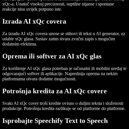
xQc-a. Unatoč visokoj preciznosti, suptilne nijanse i spontane
reakcije nisu uvijek potpuno iste.
Izrada AI xQc covera
Za izradu AI xQc covera unose se stihovi ili tekst u AI generator, uz
odabir xQc glasa. Sustav zatim stvara zvučni zapis s mogućim
dodatnim efektima.
Oprema ili softver za AI xQc glas
Za korištenje AI xQc glasa potreban je računalni ili mobilni uređaj te
odgovarajući softver ili aplikacije. Naprednija oprema na nekim
platformama otvara dodatne mogućnosti.
Potrošnja kredita za AI xQc covere
Svaki AI xQc cover troši kredite ovisno o duljini teksta i složenosti
produkcije. Potrošnja kredita razlikuje se od platforme do platforme.
Isprobajte Speechify Text to Speech