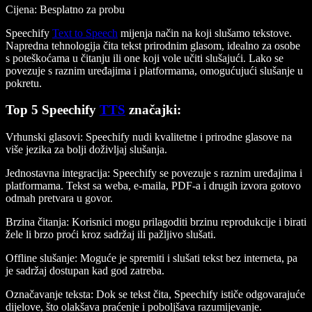
Cijena
: Besplatno za probu
Speechify
Text to Speech
mijenja način na koji slušamo tekstove.
Napredna tehnologija čita tekst prirodnim glasom, idealno za osobe
s poteškoćama u čitanju ili one koji vole učiti slušajući. Lako se
povezuje s raznim uređajima i platformama, omogućujući slušanje u
pokretu.
Top 5 Speechify
TTS
značajki
:
Vrhunski glasovi
: Speechify nudi kvalitetne i prirodne glasove na
više jezika za bolji doživljaj slušanja.
Jednostavna integracija
: Speechify se povezuje s raznim uređajima i
platformama. Tekst sa weba, e-maila, PDF-a i drugih izvora gotovo
odmah pretvara u govor.
Brzina čitanja
: Korisnici mogu prilagoditi brzinu reprodukcije i birati
žele li brzo proći kroz sadržaj ili pažljivo slušati.
Offline slušanje
: Moguće je spremiti i slušati tekst bez interneta, pa
je sadržaj dostupan kad god zatreba.
Označavanje teksta
: Dok se tekst čita, Speechify ističe odgovarajuće
dijelove, što olakšava praćenje i poboljšava razumijevanje.