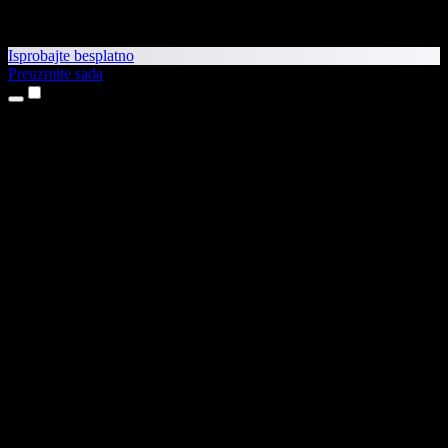
Isprobajte besplatno
Preuzmite sada
Proizvodi
Pretvaranje teksta u govor
Aplikacije za iPhone i iPad
Aplikacija za Android
Proširenje za Chrome
Proširenje za Edge
Web-aplikacija
Aplikacija za Mac
Aplikacija za Windows