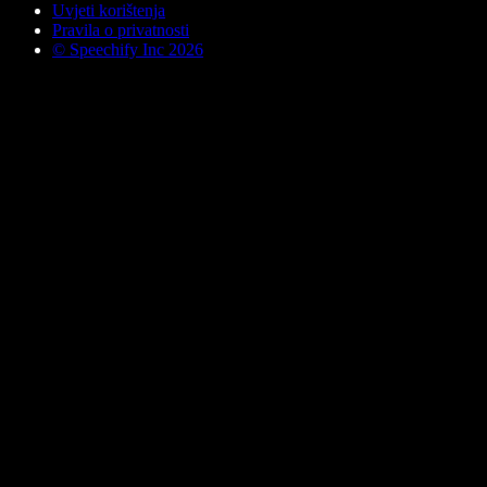
Uvjeti korištenja
Pravila o privatnosti
© Speechify Inc 2026