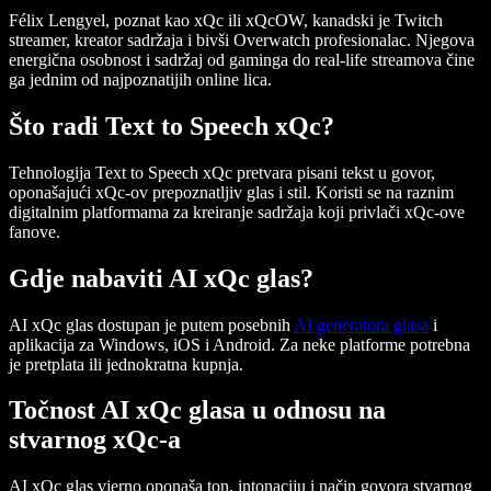
Félix Lengyel, poznat kao xQc ili xQcOW, kanadski je Twitch
streamer, kreator sadržaja i bivši Overwatch profesionalac. Njegova
energična osobnost i sadržaj od gaminga do real-life streamova čine
ga jednim od najpoznatijih online lica.
Što radi Text to Speech xQc?
Tehnologija Text to Speech xQc pretvara pisani tekst u govor,
oponašajući xQc-ov prepoznatljiv glas i stil. Koristi se na raznim
digitalnim platformama za kreiranje sadržaja koji privlači xQc-ove
fanove.
Gdje nabaviti AI xQc glas?
AI xQc glas dostupan je putem posebnih
AI generatora glasa
i
aplikacija za Windows, iOS i Android. Za neke platforme potrebna
je pretplata ili jednokratna kupnja.
Točnost AI xQc glasa u odnosu na
stvarnog xQc-a
AI xQc glas vjerno oponaša ton, intonaciju i način govora stvarnog