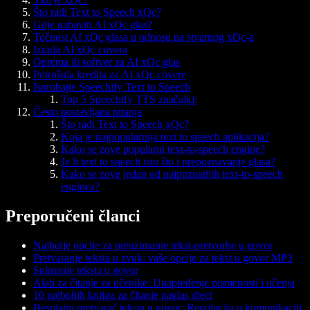
Što radi Text to Speech xQc?
Gdje nabaviti AI xQc glas?
Točnost AI xQc glasa u odnosu na stvarnog xQc-a
Izrada AI xQc covera
Oprema ili softver za AI xQc glas
Potrošnja kredita za AI xQc covere
Isprobajte Speechify Text to Speech
Top 5 Speechify TTS značajki:
Često postavljana pitanja
Što radi Text to Speech xQc?
Koja je najpopularnija text to speech aplikacija?
Kako se zove popularni text-to-speech engine?
Je li text to speech isto što i prepoznavanje glasa?
Kako se zove jedan od najpoznatijih text-to-speech
enginea?
Preporučeni članci
Najbolje opcije za preuzimanje tekst-pretvorbe u govor
Pretvaranje teksta u zvuk: vaše opcije za tekst u govor MP3
Snimanje teksta u govor
Alati za čitanje za učenike: Unapređenje pismenosti i učenja
10 najboljih knjiga za čitanje naglas djeci
Besplatni pretvarač teksta u govor: Revolucija u komunikaciji