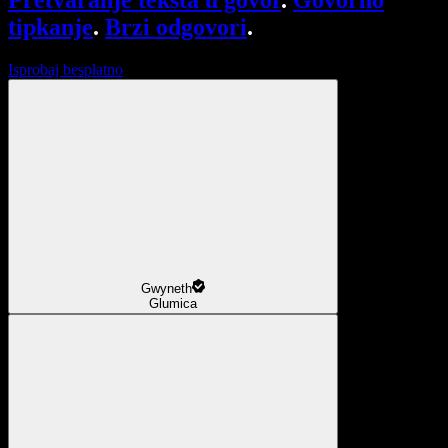
Pretvaranje teksta u govor
.
Govorno
tipkanje
.
Brzi odgovori
.
Isprobaj besplatno
Gwyneth
Glumica