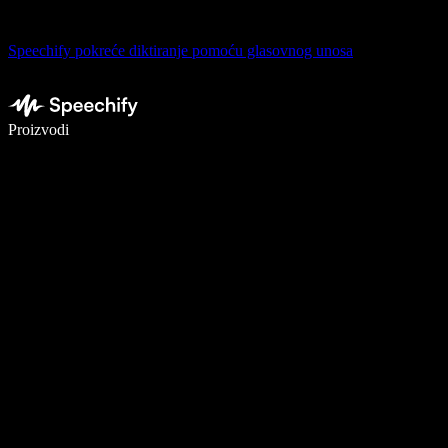
Speechify pokreće diktiranje pomoću glasovnog unosa
Pišite 5× brže uz glasovno diktiranje
Proizvodi
Saznajte više