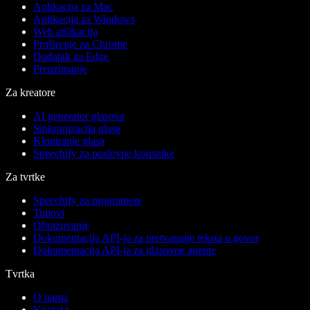
Aplikacija za Mac
Aplikacija za Windows
Web aplikacija
Proširenje za Chrome
Dodatak za Edge
Preuzimanje
Za kreatore
AI generator glasova
Sinkronizacija glasa
Kloniranje glasa
Speechify za poslovne korisnike
Za tvrtke
Speechify za programere
Timovi
Obrazovanje
Dokumentacija API-ja za pretvaranje teksta u govor
Dokumentacija API-ja za glasovne agente
Tvrtka
O nama
Kontakt