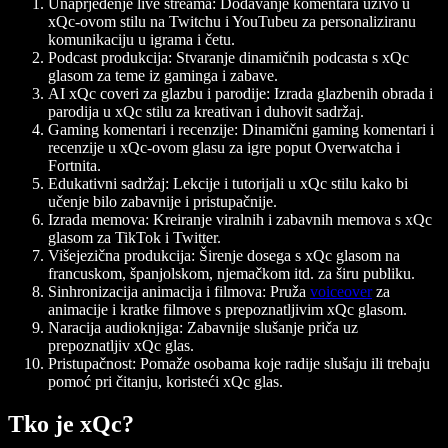
Unaprjeđenje live streama:
Dodavanje komentara uživo u
xQc-ovom stilu na Twitchu i YouTubeu za personaliziranu
komunikaciju u igrama i četu.
Podcast produkcija:
Stvaranje dinamičnih podcasta s xQc
glasom za teme iz gaminga i zabave.
AI xQc coveri za glazbu i parodije:
Izrada glazbenih obrada i
parodija u xQc stilu za kreativan i duhovit sadržaj.
Gaming komentari i recenzije:
Dinamični gaming komentari i
recenzije u xQc-ovom glasu za igre poput Overwatcha i
Fortnita.
Edukativni sadržaj:
Lekcije i tutorijali u xQc stilu kako bi
učenje bilo zabavnije i pristupačnije.
Izrada memova:
Kreiranje viralnih i zabavnih memova s xQc
glasom za TikTok i Twitter.
Višejezična produkcija:
Širenje dosega s xQc glasom na
francuskom, španjolskom, njemačkom itd. za širu publiku.
Sinhronizacija animacija i filmova:
Pruža
voiceover
za
animacije i kratke filmove s prepoznatljivim xQc glasom.
Naracija audioknjiga:
Zabavnije slušanje priča uz
prepoznatljiv xQc glas.
Pristupačnost:
Pomaže osobama koje radije slušaju ili trebaju
pomoć pri čitanju, koristeći xQc glas.
Tko je xQc?