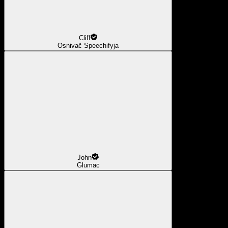
Cliff
Osnivač Speechifyja
John
Glumac