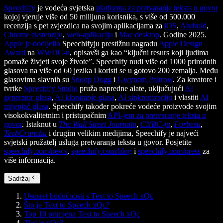
Speechify
je vodeća svjetska
platforma za pretvaranje teksta u govor
kojoj vjeruje više od 50 milijuna korisnika, s više od 500.000
recenzija s pet zvjezdica na svojim aplikacijama za
iOS
,
Android
,
Chrome ekstenziju
,
web-aplikaciju
i
Mac desktop
. Godine 2025.
Apple je dodijelio
Speechifyju prestižnu nagradu
Apple Design
Award
na
WWDC-u
, opisavši ga kao “ključni resurs koji ljudima
pomaže živjeti svoje živote”. Speechify nudi više od 1000 prirodnih
glasova na više od 60 jezika i koristi se u gotovo 200 zemalja. Među
glasovima slavnih su
Snoop Dogg
i
Gwyneth Paltrow
. Za kreatore i
tvrtke
Speechify Studio
pruža napredne alate, uključujući
AI
generator glasa
,
AI kloniranje glasa
,
AI sinkronizaciju
i vlastiti
AI
mijenjač glasa
. Speechify također pokreće vodeće proizvode svojim
visokokvalitetnim i pristupačnim
API-jem za pretvaranje teksta u
govor
. Istaknut u
The Wall Street Journalu
,
CNBC-ju
,
Forbesu
,
TechCrunchu
i drugim velikim medijima, Speechify je najveći
svjetski pružatelj usluga pretvaranja teksta u govor. Posjetite
speechify.com/news
,
speechify.com/blog
i
speechify.com/press
za
više informacija.
Sadržaj
Ususret budućnosti s Text to Speech xQc
Što je Text to Speech xQc?
Top 10 primjena Text to Speech xQc
Tko je xQc?