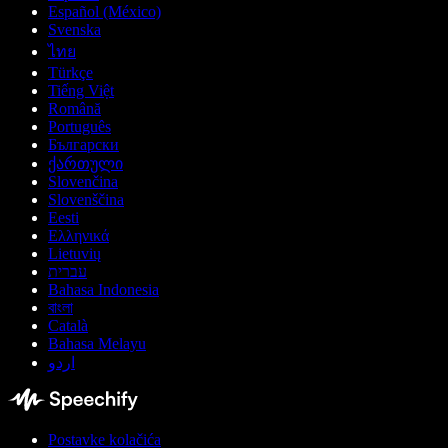
Español (México)
Svenska
ไทย
Türkçe
Tiếng Việt
Română
Português
Български
ქართული
Slovenčina
Slovenščina
Eesti
Ελληνικά
Lietuvių
עברית
Bahasa Indonesia
বাংলা
Català
Bahasa Melayu
اردو
Postavke kolačića