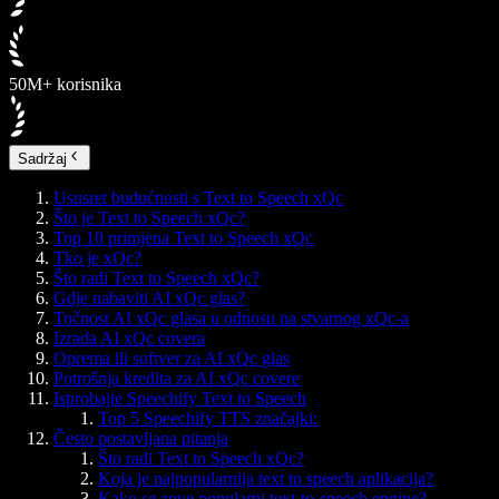
50M+ korisnika
Sadržaj
Ususret budućnosti s Text to Speech xQc
Što je Text to Speech xQc?
Top 10 primjena Text to Speech xQc
Tko je xQc?
Što radi Text to Speech xQc?
Gdje nabaviti AI xQc glas?
Točnost AI xQc glasa u odnosu na stvarnog xQc-a
Izrada AI xQc covera
Oprema ili softver za AI xQc glas
Potrošnja kredita za AI xQc covere
Isprobajte Speechify Text to Speech
Top 5 Speechify TTS značajki:
Često postavljana pitanja
Što radi Text to Speech xQc?
Koja je najpopularnija text to speech aplikacija?
Kako se zove popularni text-to-speech engine?