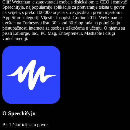
Cliff Weitzman je zagovaratelj osoba s disleksijom te CEO i osnivač
Speechifyja, najpopularnije aplikacije za pretvaranje teksta u govor
na svijetu, s preko 100.000 ocjena s 5 zvjezdica i prvim mjestom u
App Store kategoriji Vijesti i časopisi. Godine 2017. Weitzman je
uvršten na Forbesovu listu 30 ispod 30 zbog rada na poboljšanju
pristupačnosti interneta za osobe s teškoćama u učenju. O njemu su
pisali EdSurge, Inc., PC Mag, Entrepreneur, Mashable i drugi
vodeći mediji.
O Speechifyju
Br. 1 čitač teksta u govor