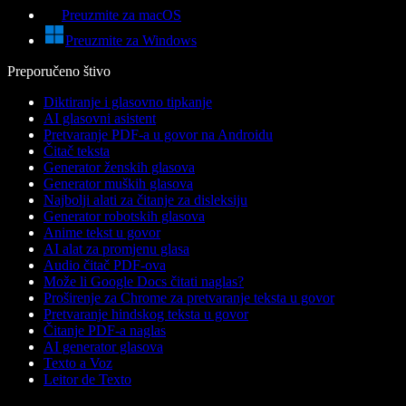
Preuzmite za macOS
Preuzmite za Windows
Preporučeno štivo
Diktiranje i glasovno tipkanje
AI glasovni asistent
Pretvaranje PDF-a u govor na Androidu
Čitač teksta
Generator ženskih glasova
Generator muških glasova
Najbolji alati za čitanje za disleksiju
Generator robotskih glasova
Anime tekst u govor
AI alat za promjenu glasa
Audio čitač PDF-ova
Može li Google Docs čitati naglas?
Proširenje za Chrome za pretvaranje teksta u govor
Pretvaranje hindskog teksta u govor
Čitanje PDF-a naglas
AI generator glasova
Texto a Voz
Leitor de Texto