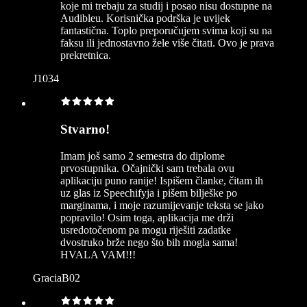
koje mi trebaju za studij i posao nisu dostupne na
Audibleu. Korisnička podrška je uvijek
fantastična. Toplo preporučujem svima koji su na
faksu ili jednostavno žele više čitati. Ovo je prava
prekretnica.
J1034
Stvarno!
Imam još samo 2 semestra do diplome
prvostupnika. Očajnički sam trebala ovu
aplikaciju puno ranije! Ispišem članke, čitam ih
uz glas iz Speechifyja i pišem bilješke po
marginama, i moje razumijevanje teksta se jako
popravilo! Osim toga, aplikacija me drži
usredotočenom pa mogu riješiti zadatke
dvostruko brže nego što bih mogla sama!
HVALA VAM!!!
GraciaB02