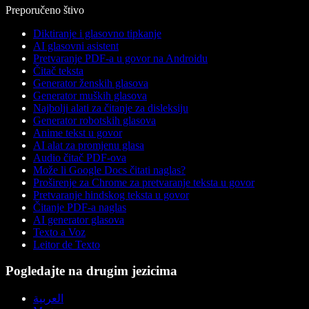
Preporučeno štivo
Diktiranje i glasovno tipkanje
AI glasovni asistent
Pretvaranje PDF-a u govor na Androidu
Čitač teksta
Generator ženskih glasova
Generator muških glasova
Najbolji alati za čitanje za disleksiju
Generator robotskih glasova
Anime tekst u govor
AI alat za promjenu glasa
Audio čitač PDF-ova
Može li Google Docs čitati naglas?
Proširenje za Chrome za pretvaranje teksta u govor
Pretvaranje hindskog teksta u govor
Čitanje PDF-a naglas
AI generator glasova
Texto a Voz
Leitor de Texto
Pogledajte na drugim jezicima
العربية