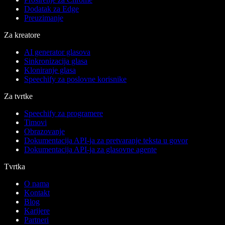
Dodatak za Edge
Preuzimanje
Za kreatore
AI generator glasova
Sinkronizacija glasa
Kloniranje glasa
Speechify za poslovne korisnike
Za tvrtke
Speechify za programere
Timovi
Obrazovanje
Dokumentacija API-ja za pretvaranje teksta u govor
Dokumentacija API-ja za glasovne agente
Tvrtka
O nama
Kontakt
Blog
Karijere
Partneri