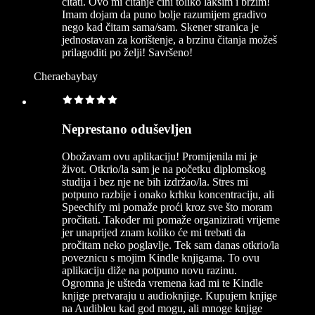
čitati. Ovo mi čitanje čini toliko lakšim i bržim!
Imam dojam da puno bolje razumijem gradivo
nego kad čitam sama/sam. Skener stranica je
jednostavan za korištenje, a brzinu čitanja možeš
prilagoditi po želji! Savršeno!
Cheraebaybay
Neprestano oduševljen
Obožavam ovu aplikaciju! Promijenila mi je
život. Otkrio/la sam je na početku diplomskog
studija i bez nje ne bih izdržao/la. Stres mi
potpuno razbije i onako krhku koncentraciju, ali
Speechify mi pomaže proći kroz sve što moram
pročitati. Također mi pomaže organizirati vrijeme
jer unaprijed znam koliko će mi trebati da
pročitam neko poglavlje. Tek sam danas otkrio/la
poveznicu s mojim Kindle knjigama. To ovu
aplikaciju diže na potpuno novu razinu.
Ogromna je ušteda vremena kad mi te Kindle
knjige pretvaraju u audioknjige. Kupujem knjige
na Audibleu kad god mogu, ali mnoge knjige