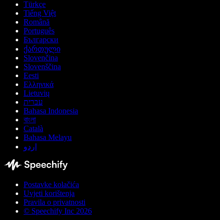
Türkçe
Tiếng Việt
Română
Português
Български
ქართული
Slovenčina
Slovenščina
Eesti
Ελληνικά
Lietuvių
עברית
Bahasa Indonesia
বাংলা
Català
Bahasa Melayu
اردو
Postavke kolačića
Uvjeti korištenja
Pravila o privatnosti
© Speechify Inc 2026