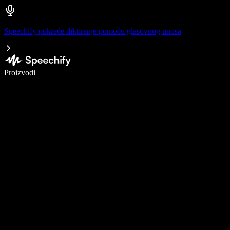
Speechify pokreće diktiranje pomoću glasovnog unosa
Pišite 5× brže uz glasovno diktiranje
Proizvodi
Saznajte više