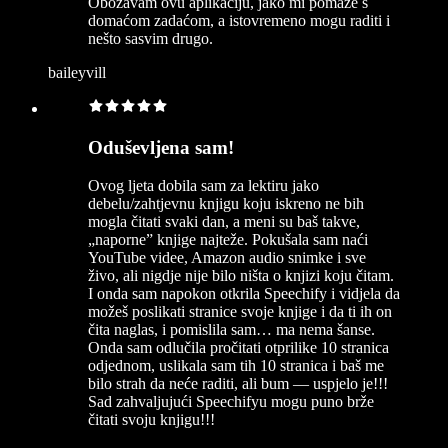
Obožavam ovu aplikaciju, jako mi pomaže s
domaćom zadaćom, a istovremeno mogu raditi i
nešto sasvim drugo.
baileyvill
Oduševljena sam!
Ovog ljeta dobila sam za lektiru jako
debelu/zahtjevnu knjigu koju iskreno ne bih
mogla čitati svaki dan, a meni su baš takve,
„naporne” knjige najteže. Pokušala sam naći
YouTube videe, Amazon audio snimke i sve
živo, ali nigdje nije bilo ništa o knjizi koju čitam.
I onda sam napokon otkrila Speechify i vidjela da
možeš poslikati stranice svoje knjige i da ti ih on
čita naglas, i pomislila sam… ma nema šanse.
Onda sam odlučila pročitati otprilike 10 stranica
odjednom, uslikala sam tih 10 stranica i baš me
bilo strah da neće raditi, ali bum — uspjelo je!!!
Sad zahvaljujući Speechifyu mogu puno brže
čitati svoju knjigu!!!