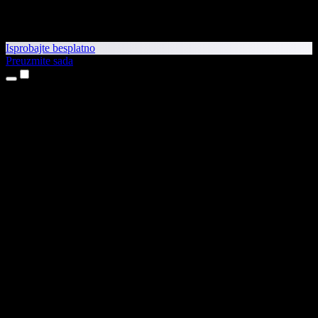
Isprobajte besplatno
Preuzmite sada
Proizvodi
Pretvaranje teksta u govor
Aplikacije za iPhone i iPad
Aplikacija za Android
Proširenje za Chrome
Proširenje za Edge
Web-aplikacija
Aplikacija za Mac
Aplikacija za Windows