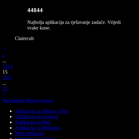
44844
Najbolja aplikacija za rješavanje zadaće. Vrijedi
svake kune.
Clairecub
1
...
13
14
15
16
17
...
23
Pretvaranje teksta u govor
Aplikacija za iPhone i iPad
Aplikacija za Android
Aplikacija za Mac
Aplikacija za Windows
Web aplikacija
Proširenje za Chrome