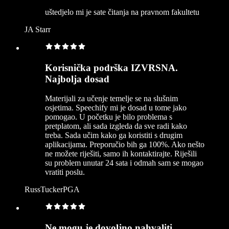
uštedjelo mi je sate čitanja na pravnom fakultetu
JA Starr
Korisnička podrška IZVRSNA.
Najbolja dosad
Materijali za učenje temelje se na slušnim
osjetima. Speechify mi je dosad u tome jako
pomogao. U početku je bilo problema s
pretplatom, ali sada izgleda da sve radi kako
treba. Sada učim kako ga koristiti s drugim
aplikacijama. Preporučio bih ga 100%. Ako nešto
ne možete riješiti, samo ih kontaktirajte. Riješili
su problem unutar 24 sata i odmah sam se mogao
vratiti poslu.
RussTuckerPGA
Ne mogu je dovoljno nahvaliti