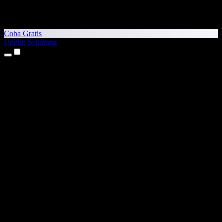
Coba Gratis
Unduh Sekarang
Produk
Teks ke Suara
Aplikasi iPhone & iPad
Aplikasi Android
Ekstensi Chrome
Ekstensi Edge
Aplikasi Web
Aplikasi Mac
Aplikasi Windows