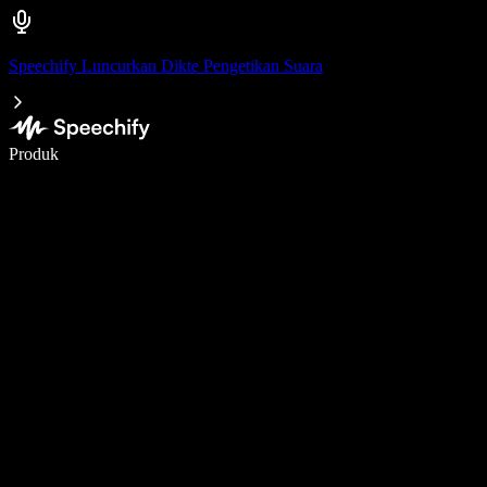
Speechify Luncurkan Dikte Pengetikan Suara
Menulis 5× lebih cepat dengan dikte suara
Produk
Pelajari lebih lanjut