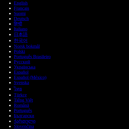
English
Français
Suomi
Deutsch
हिन्दी
Italiano
日本語
한국어
Norsk bokmål
Polski
Português Brasileiro
Русский
Українська
Español
Español (México)
Svenska
ไทย
Türkçe
Tiếng Việt
Română
Português
Български
ქართული
Slovenčina