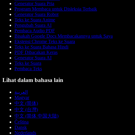
Generator Suara Pria
Program Membaca untuk Disleksia Terbaik
Generator Suara Robot
Teks ke Suara Anime
Pengubah Suara AI
Pembaca Audio PDF
Bisakah Google Docs Membacakannya untuk Saya
Ekstensi Chrome Teks ke Suara
Teks ke Suara Bahasa Hindi
PDF Dibacakan Keras
Generator Suara AI
Teks ke Suara
Pembaca Teks
Lihat dalam bahasa lain
العربية
Magyar
中文 (简体)
中文 (台灣)
中文 (简体 中国大陆)
Čeština
Dansk
Nederlands