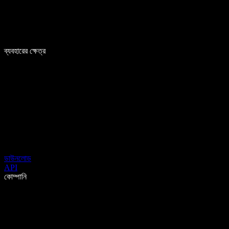
ব্যবহারের ক্ষেত্র
ডাউনলোড
API
কোম্পানি