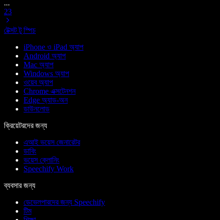
...
23
টেক্সট টু স্পিচ
iPhone ও iPad অ্যাপ
Android অ্যাপ
Mac অ্যাপ
Windows অ্যাপ
ওয়েব অ্যাপ
Chrome এক্সটেনশন
Edge অ্যাড-অন
ডাউনলোড
ক্রিয়েটরদের জন্য
এআই ভয়েস জেনারেটর
ডাবিং
ভয়েস ক্লোনিং
Speechify Work
ব্যবসার জন্য
ডেভেলপারদের জন্য Speechify
টিম
শিক্ষা