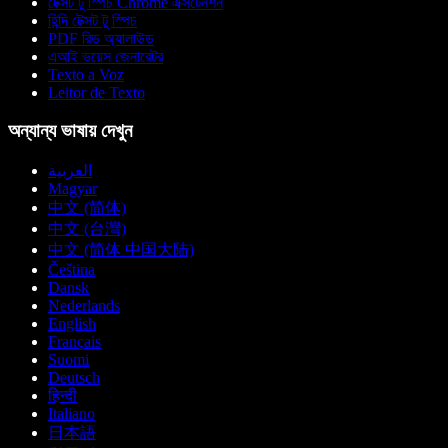
টেক্সট টু স্পিচ Chrome এক্সটেনশন
হিন্দি টেক্সট টু স্পিচ
PDF রিড অ্যালাউড
এআই ভয়েস জেনারেটর
Texto a Voz
Leitor de Texto
অন্যান্য ভাষায় দেখুন
العربية
Magyar
中文 (简体)
中文 (台灣)
中文 (简体 中国大陆)
Čeština
Dansk
Nederlands
English
Français
Suomi
Deutsch
हिन्दी
Italiano
日本語