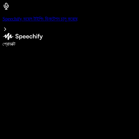
Speechify ভয়েস টাইপিং ডিকটেশন চালু করেছে
ভয়েস টাইপিং দিয়ে ৫ গুণ দ্রুত লিখুন
প্রোডাক্ট
আরও জানুন