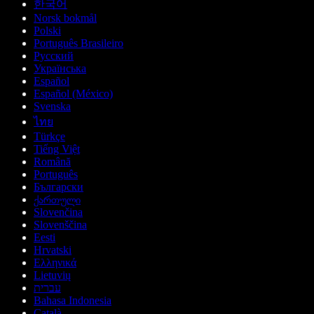
한국어
Norsk bokmål
Polski
Português Brasileiro
Русский
Українська
Español
Español (México)
Svenska
ไทย
Türkçe
Tiếng Việt
Română
Português
Български
ქართული
Slovenčina
Slovenščina
Eesti
Hrvatski
Ελληνικά
Lietuvių
עברית
Bahasa Indonesia
Català