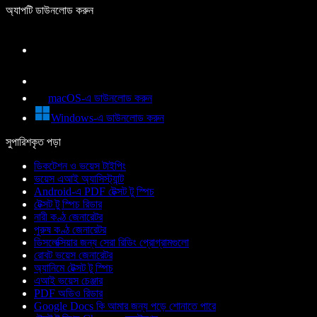
অ্যাপটি ডাউনলোড করুন
macOS-এ ডাউনলোড করুন
Windows-এ ডাউনলোড করুন
সুপারিশকৃত পড়া
ডিকটেশন ও ভয়েস টাইপিং
ভয়েস এআই অ্যাসিস্ট্যান্ট
Android-এ PDF টেক্সট টু স্পিচ
টেক্সট টু স্পিচ রিডার
নারী কণ্ঠ জেনারেটর
পুরুষ কণ্ঠ জেনারেটর
ডিসলেক্সিয়ার জন্য সেরা রিডিং প্রোগ্রামগুলো
রোবট ভয়েস জেনারেটর
অ্যানিমে টেক্সট টু স্পিচ
এআই ভয়েস চেঞ্জার
PDF অডিও রিডার
Google Docs কি আমার জন্য পড়ে শোনাতে পারে