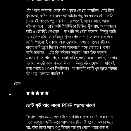
এই গরমে আমাকে একটা বই পড়তে দেওয়া হয়েছিল, যেটা ছিল
খুব লম্বা, কঠিন আর একদমই আমার পছন্দের ধরনের না। আমি
যেসব বই পড়তে পছন্দ করি না, সেগুলোই আমার কাছে আরও
কষ্টকর লাগে। তাই আমি ইউটিউবে ভিডিও খুঁজলাম, অ্যামাজনে
অডিও রেকর্ডিং দেখলাম—যা পারি সব চেষ্টা করলাম, কিন্তু আমি
যে বইটা পড়ছি, তার কিছুই খুঁজে পেলাম না। তারপর অবশেষে
আমি স্পিচিফাই পেলাম এবং দেখলাম, এখানে নিজের বইয়ের
পাতার ছবি তুলে দিলেই সেটা আপনাকে পড়ে শোনায়। তখন
আমি ভাবলাম... এটা কি সত্যিই সম্ভব? তাই ঠিক করলাম
একসাথে ১০ পাতা পড়ব; ১০টা ছবি তুললাম এবং দারুণ দুশ্চিন্তায়
ছিলাম, আদৌ কাজ করবে কি না। কিন্তু হঠাৎ দেখলাম, সত্যিই
কাজ করছে!!! এখন স্পিচিফাই-এর জন্যই আমি খুব দ্রুত আমার
বই পড়ে ফেলতে পারছি!!!
জেন
ছোট ফন্ট আর লম্বা PDF পড়তে দারুণ
ট্রায়াল চলার সময় প্লে বাটনে চাপ দিয়ে দেখার চেষ্টা করবেন না,
এতে অপ্রয়োজনীয়ভাবে আপনার লেটার নষ্ট হবে। আমার মনে
হয়, যাঁরা মাঝে মাঝে শুধু নিজের আগ্রহ থেকে পড়াশোনা বা