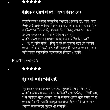
গ্রাহক সহায়তা দারুণ। এখন পর্যন্ত সেরা
পাঠ্য উপকরণ শ্রবণ অনুভূতির মাধ্যমে শেখানো হয়, আর এতে
স্পিচিফাই এখন পর্যন্ত দারুণভাবে সাহায্য করেছে। শুরুর দিকে
সাবস্ক্রিপশন নিয়ে একটু ঝামেলা ছিল, কিন্তু এখন মনে হচ্ছে
ঠিকঠাক কাজ করছে। আমি এখন এটি অন্য
অ্যাপ্লিকেশনগুলোর সঙ্গেও ব্যবহার করতে শিখছি। আমি
১০০% সুপারিশ করব। কিছু না বুঝলে তাদের সঙ্গে যোগাযোগ
করুন। তারা ২৪ ঘণ্টার মধ্যেই সমস্যাটি সমাধান করেছে, আর
আমি আবার স্বাভাবিক মতো কাজে ফিরতে পেরেছি।
RussTuckerPGA
প্রশংসা করার ভাষা নেই
প্রি-মেড এবং মেডিকেল কোর্সের প্রস্তুতি নিতে গিয়ে এই
অ্যাপটা আমার সাফল্যের মূল চাবিকাঠি হয়ে উঠেছে... স্পিচিফাই
যখন আমাকে পড়ে শোনায়, তখন অজস্র টেক্সট পড়ে সময় নষ্ট না
করে আমি সেই সময়টা সমস্যা সমাধানে দিতে পারি, যা আসলে
ধারণাটা ভালোভাবে বুঝতে খুব দরকারি।