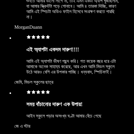
শুনতে আমার ভালো লাগে না, তাই এমন একটা অ্যাপ খুঁজছিলাম,
যা আমার স্ক্রিপ্টটা পড়ে শোনাবে। আমি ৪ তারকা দিচ্ছি, কারণ
আমি এই স্পিচটা অডিও ফাইল হিসেবে সংরক্ষণ করতে পারছি
না।
MorganDuann
এই অ্যাপটা একদম দারুণ!!!!
আমি এই অ্যাপটা ভীষণ পছন্দ করি। গত কয়েক বছর ধরে এটা
আমাকে অনেক সাহায্য করেছে, আর এখন আমি মিডল স্কুলে
উঠে আরও বেশি এর উপকার পাচ্ছি। ধন্যবাদ, স্পিচিফাই।
জেমি, মিডল স্কুলের ছাত্র
সময় বাঁচানোর দারুণ এক উপায়!
আইন স্কুলে পড়ার অসংখ্য ঘণ্টা আমার বেঁচে গেছে
জে এ স্টার