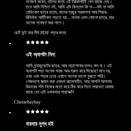
গবেষণা করেন, তাঁদের জন্য এই ট্রায়ালটাই বেশ কাজে দেয়।
তবে আমি নিশ্চিত নই, আমি এটা কিনতাম কি না—যদি না আমি
মেডিকেল ছাত্র হতাম, যাদের প্রচুর প্রকাশনা আর পিয়ার-
রিভিউড আর্টিকেল পড়তে হয়... অথবা এমন কোনো ছাত্র, যার
অনেক গবেষণা করা লাগে।
ছোট ফন্ট আর দীর্ঘ PDF পড়ার জন্য
এই অ্যাপটা নিন!
আমি গ্র্যাজুয়েটের ছাত্র, আর পড়াশোনার চাপও কম না। এই
অ্যাপটা পড়া অনেক সহজ আর দ্রুত করে দিয়েছে! মনে হয়,
একা একা পড়ার চেয়ে এখানে অনেক ভালো বুঝতে পারি।
পেজগুলো স্ক্যান করা একদম ঝামেলাহীন, আর আপনি আপনার
রিডারের গতি নিজের মতো করে ঠিক করে নিতে পারবেন! আমার
কাছে তো এটা এককথায় পারফেক্ট!
Cheraebaybay
বারবার মুগ্ধ হই