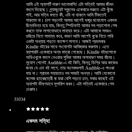
আমি এই অ্যাপটি দারুণ ভালোবাসি! এটা সত্যিই আমার জীবন
বদলে দিয়েছে। গ্র্যাজুয়েট স্কুলের একেবারে শুরুতে এটা খুঁজে
পাই, আর সত্যি বলতে কী, এটা না থাকলে আমি টিকতেই
পারতাম না। চাপ পড়লেই আমার আগেই ভঙ্গুর মনোযোগ একদম
ছিন্নভিন্ন হয়ে যায়, কিন্তু স্পিচিফাই আমার সব পড়াশোনা শেষ
করতে তাক লাগানোভাবে সাহায্য করে। এটা আমাকে সময়ও
গুছিয়ে নিতে সাহায্য করে, কারণ আমি আগেই বুঝে নিতে পারি
একটা অধ্যায় পড়তে কতক্ষণ লাগবে। আজই প্রথমবার
Kindle বইয়ের সাথে সংযোগটা আবিষ্কার করলাম। এতে
ব্যাপারটা একেবারে অন্য মাত্রা পেয়েছে। Kindle বইগুলোকে
অডিওবুকে বদলে নেওয়ার সুবিধা আমার অসাধারণ সময় বাঁচায়।
সুযোগ পেলেই Audible-এ বই কিনি, কিন্তু ডিগ্রি আর কাজের
জন্য যে এত বই লাগে, তার অনেকগুলাই Audible-এ পাওয়া
যায় না। গ্রাহক সহায়তাও সব সময়ই অনন্য। আমি যেকোনো
কলেজ ছাত্রছাত্রী বা যারা বেশি পড়তে চান, সবার কাছেই এই
অ্যাপটা ভীষণভাবে সুপারিশ করব। এটা সত্যিই একেবারে গেম
চেঞ্জার।
J1034
একদম সত্যি!