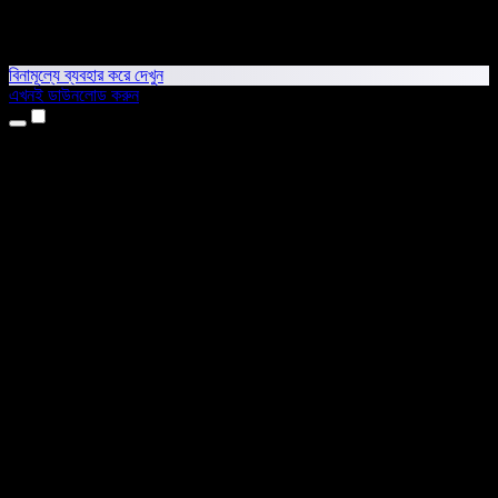
বিনামূল্যে ব্যবহার করে দেখুন
এখনই ডাউনলোড করুন
প্রোডাক্ট
টেক্সট টু স্পিচ
আইফোন ও আইপ্যাড অ্যাপ
অ্যান্ড্রয়েড অ্যাপ
ক্রোম এক্সটেনশন
এজ এক্সটেনশন
ওয়েব অ্যাপ
ম্যাক অ্যাপ
উইন্ডোজ অ্যাপ