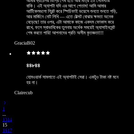
আমার ব্যাচেলর ডিগ্রি শেষ হতে আর মাত্র ২টা সেমিস্টার
বাকি। এই অ্যাপটা যদি এর আগে পেতাম! আমি আমার
আর্টিকেলগুলো প্রিন্ট করে স্পিচিফাই ভয়েসে শুনতে শুনতে পড়ি,
আর মার্জিনে নোট লিখি — এতে টেক্সট বোঝার ক্ষমতা অনেক
বেড়েছে! তার ওপর, এটা আমাকে কাজে একদম ফোকাস করে
রাখে, ফলে স্বাভাবিকের তুলনায় অর্ধেক সময়েই অ্যাসাইনমেন্ট
শেষ করতে পারি! আপনাদের প্রতি অসীম কৃতজ্ঞতা!!!
GraciaB02
৪৪৮৪৪
হোমওয়ার্ক সামলাতে এই অ্যাপটাই সেরা। একটুও টাকা নষ্ট মনে
হয় না।
Clairecub
1
...
13
14
15
16
17