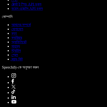
টেক্সট টু স্পিচ API ডকস
ভয়েস এজেন্টস API ডকস
কোম্পানি
আমাদের সম্পর্কে
যোগাযোগ
ব্লগ
ক্যারিয়ার
অ্যাফিলিয়েট
সাহায্য
স্ট্যাটাস
প্রেস
ব্র্যান্ড কিট
Speechify-কে অনুসরণ করুন