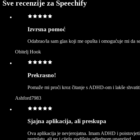
Sve recenzije za Speechify
Izvrsna pomoć
Odabrao/la sam glas koji me opušta i omogućuje mi da 
Obitelj Hook
Prekrasno!
Pomaže mi proći kroz čitanje s ADHD-om i lakše shvatiti
Ashford7983
Sjajna aplikacija, ali preskupa
Ova aplikacija je nevjerojatna. Imam ADHD i poistovjetil
pretplatu, ali ne i cijelu godišnju odjednom unaprijed.