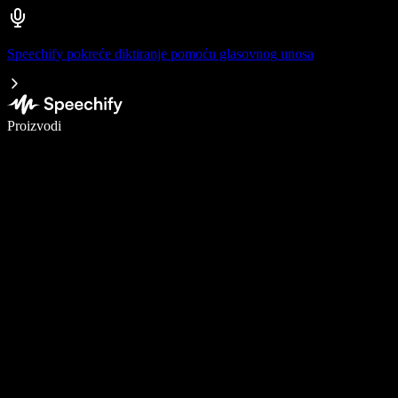
Speechify pokreće diktiranje pomoću glasovnog unosa
Pišite 5× brže uz glasovno diktiranje
Proizvodi
Saznajte više