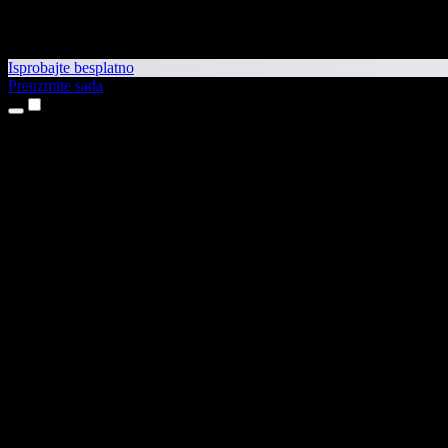
Isprobajte besplatno
Preuzmite sada
Proizvodi
Pretvaranje teksta u govor
Aplikacije za iPhone i iPad
Aplikacija za Android
Proširenje za Chrome
Proširenje za Edge
Web-aplikacija
Aplikacija za Mac
Aplikacija za Windows