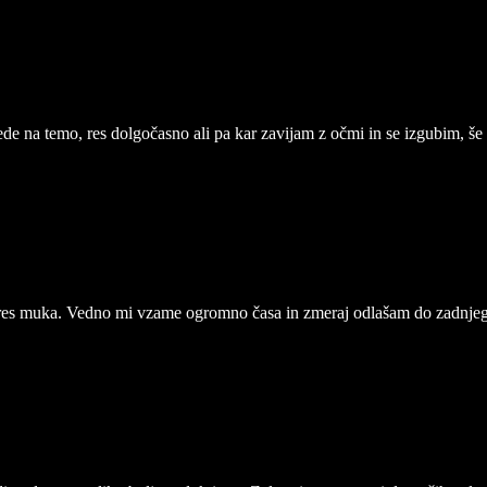
ede na temo, res dolgočasno ali pa kar zavijam z očmi in se izgubim, še 
res muka. Vedno mi vzame ogromno časa in zmeraj odlašam do zadnjega