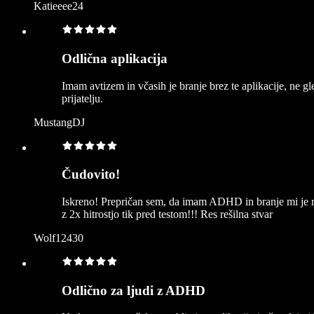
Katieeee24
Odlična aplikacija
Imam avtizem in včasih je branje brez te aplikacije, ne gl
prijatelju.
MustangDJ
Čudovito!
Iskreno! Prepričan sem, da imam ADHD in branje mi je 
z 2x hitrostjo tik pred testom!!! Res rešilna stvar
Wolf12430
Odlično za ljudi z ADHD