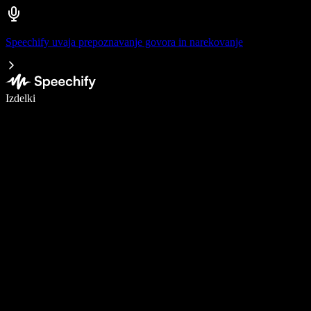
Speechify uvaja prepoznavanje govora in narekovanje
Pišite 5× hitreje z narekovanjem
Izdelki
Več o tem