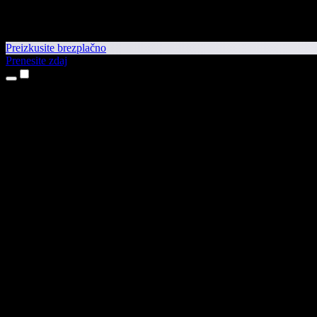
Preizkusite brezplačno
Prenesite zdaj
Izdelki
Pretvorba besedila v govor
Aplikaciji za iPhone in iPad
Aplikacija za Android
Razširitev za Chrome
Razširitev za Edge
Spletna aplikacija
Aplikacija za Mac
Aplikacija za Windows