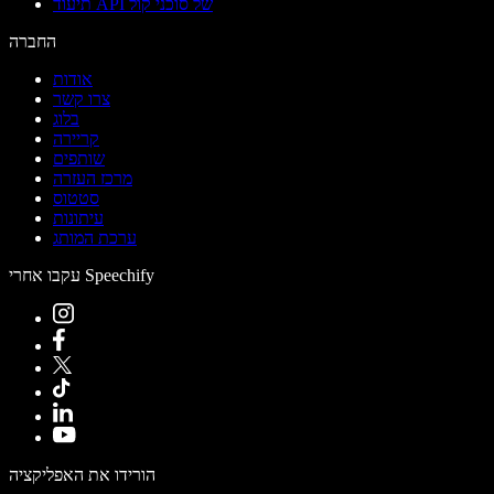
תיעוד API של סוכני קול
החברה
אודות
צרו קשר
בלוג
קריירה
שותפים
מרכז העזרה
סטטוס
עיתונות
ערכת המותג
עקבו אחרי Speechify
הורידו את האפליקציה