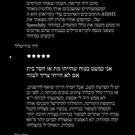
מהם היה קריאה. הבנתי שאחד הגורמים
המשמעותיים שמעכבים אותי מלהנות מאחד
התחביבים האהובים עליי (קריאה) הוא ה-ADHD
שלי, ובחיפוש אחרי פתרון לזה מצאתי את
Speechify. זה ממש משנה את כללי המשחק, במיוחד
כשאני מנסה לקרוא מיילים בעבודה שהם ארוכים
ויבשים במיוחד!
ליזי טיריטללי
אני כמעט בטוח שהייתי מת או חסר בית
אם לא הייתי צריך לעזור
יש לי הפרעת קשב, אבל תמיד הייתי שואף להישגים,
אז בדרך כלל קיבלתי ציונים טובים מכיתה ג', לפני כן
לא ממש היה לי אכפת. כשהגעתי לכיתה י"א
בתקופת הקורונה, התחלתי להתרשל והכניסו אותי
למסלול לשיפור בגרויות. עכשיו אני מצליח לקבל
עזרה דרך אתרים לשיפור בגרויות בצורה הרבה יותר
קלה ומהירה. לא האמנתי שאצליח לסיים יותר מ־60
מטלות, תאחלו לי בהצלחה