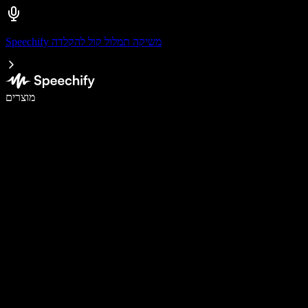
Speechify משיקה תמלול קול להקלדה
לכתוב פי 5 מהר יותר עם הכתבה קולית
מוצרים
למידע נוסף