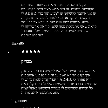
אין לי מושג איך עברתי את כל שנות הלימודים
הקודמות בלעדיו. זה היה ממש מציל חיים בקולג'. יש
לי ADHD, אז אני אוהבת לקשקש או לצבוע תוך כדי
הקשבה או קריאה כדי לעזור לעצמי להתרכז, וזה
פשוט מטורף כמה שזה טוב. אני לא צריכה יותר
לדאוג שאני מתנתקת ממה שאני קוראת או שלוקח לי
שעתיים לסיים פרק בספר הלימוד שלי! אוהבת!
אוהבת! אוהבת!
Ihaka86
מבריק
אני משתמש אמיתי של האפליקציה הזו ואני לא מבין
איך אף אחד לא חשב על זה קודם! אני אוהב את
האפליקציה הזאת כי יש לי ADHD, והיא עוזרת לי
להתמקד הרבה יותר במשימות שלי ולספוג בקלות את
כל המידע שמגישים לי בעזרת השימוש באפליקציה
הזו. אני ממש אוהב את זה.
bigpooner