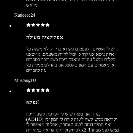
מראש.
Katieeee24
אפליקציה מעולה
יש לי אוטיזם, ולפעמים לקרוא בלי זה, לא משנה על
איזה נושא אני קורא, יכול להיות משעמם, או שאני
בקלות מגלגל עיניים ומאבד ריכוז כשמדובר בספרים
או מאמרים עם המון טקסט. אני בהחלט ממליץ על
זה לחברים.
MustangDJ
נפלא!
כנות! אני בטוח שיש לי הפרעת קשב וריכוז
(ADHD) וקריאה ממש קשה לי. זה לוקח לי המון זמן
ואני תמיד דוחה לרגע האחרון, אבל זה מאפשר לי
לסרוק ולדחוס קריאה במהירות x2 ממש לפני מבחן!!!