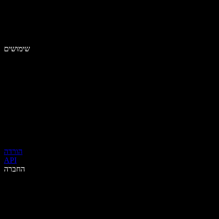
שימושים
הורדה
API
החברה