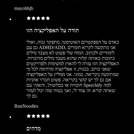
mayohhjb
תודה על האפליקציה הזו
כאדם על הספקטרום האוטיסטי, מתפקד גבוה, ואולי
גם עם ADHD/ADD, אני מתקשה לקרוא חומרים
לימודיים ולכתוב. המוח שלי פשוט לא מעבד מילים
כתובות באותה קלות שהוא מעבד מילים מדוברות.
האפליקציה הזו עזרה לי להאזין למשימות ולפרויקטים
שאני כותב. בכנות, זו אפליקציה מדהימה לכל מי
שמתקשה בקריאה, כמוני. אני ממליץ על האפליקציה
אם גם לך יש קושי בקריאה. פשוט חבר/י אוזניות
חוטיות או בבלוטות', והאזן/י עם Speechify למה
שאתה קורא. זה עוזר לי, ואני בטוח שזה יכול לעזור
גם לך.
BunNoodles
מדהים