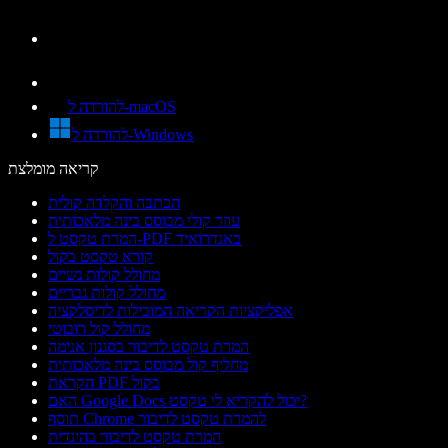
להורדה ל-macOS
להורדה ל-Windows
קריאה מומלצת
הכתבה והקלדה קולית
עוזר קולי מבוסס בינה מלאכותית
המרת טקסט ל-PDF באנדרואיד
קורא טקסט בקול
מחולל קולות נשיים
מחולל קולות גבריים
אפליקציות הקריאה המובילות לדיסלקציה
מחולל קול רובוטי
המרת טקסט לדיבור בסגנון אנימה
מחליף קול מבוסס בינה מלאכותית
הקראת PDF בקול
האם Google Docs יכול להקריא לי טקסט?
תוסף Chrome להמרת טקסט לדיבור
המרת טקסט לדיבור בהינדית