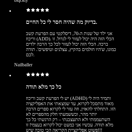
blqckty
בדיוק מה שהיה חסר לי כל החיים.
אני ילד של שנות ה-70, דיסלקטי עם הפרעת קשב
וריכוז (ADD). הכלי הזה היה יכול לעזור לי לגדול. זו
ברכה. הכלי הזה יכול לעזור לכל כך הרבה ילדים
כמונו, ש'היו חולמים בהקיץ, עצלנים וטיפשים'. תודה
לכם.
Nailballer
כל כך מלא תודה
יש לי הפרעת קשב וריכוז (ADHD) ותמיד היה לי
מאוד מתסכל לקרוא, עד שמצאתי את האפליקציה
הזו. התחלתי להאזין, וזה עזר לי לקרוא ספרים הרבה
יותר מהר, וכששמעתי חלק מהספרים לא
השתעממתי ולא התעצבנתי – רק הרגשתי כל כך
מלא תודה. עכשיו אני כמעט יכול לקרוא בעצמי! זו
פשוט אפליקציית הקריאה הכי טובה שיש!!!