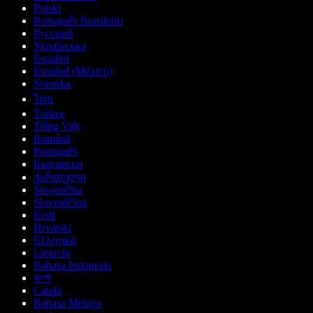
Polski
Português Brasileiro
Русский
Українська
Español
Español (México)
Svenska
ไทย
Türkçe
Tiếng Việt
Română
Português
Български
ქართული
Slovenčina
Slovenščina
Eesti
Hrvatski
Ελληνικά
Lietuvių
Bahasa Indonesia
বাংলা
Català
Bahasa Melayu