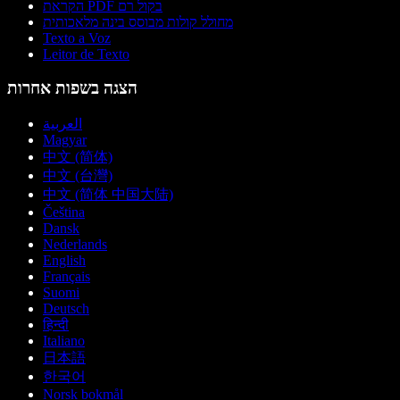
הקראת PDF בקול רם
מחולל קולות מבוסס בינה מלאכותית
Texto a Voz
Leitor de Texto
הצגה בשפות אחרות
العربية
Magyar
中文 (简体)
中文 (台灣)
中文 (简体 中国大陆)
Čeština
Dansk
Nederlands
English
Français
Suomi
Deutsch
हिन्दी
Italiano
日本語
한국어
Norsk bokmål