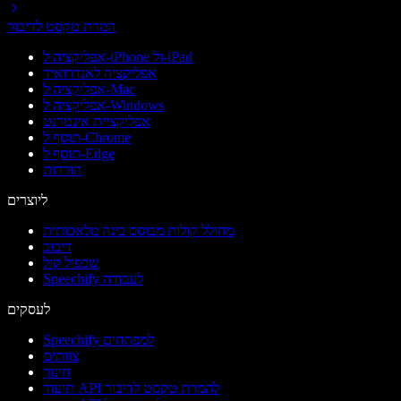
המרת טקסט לדיבור
אפליקציה ל-iPhone ול-iPad
אפליקציה לאנדרואיד
אפליקציה ל-Mac
אפליקציה ל-Windows
אפליקציית אינטרנט
תוסף ל-Chrome
תוסף ל-Edge
הורדות
ליוצרים
מחולל קולות מבוסס בינה מלאכותית
דיבוב
שכפול קול
Speechify לעבודה
לעסקים
Speechify למפתחים
צוותים
חינוך
תיעוד API להמרת טקסט לדיבור