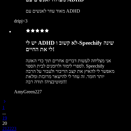
מאוד עוזר לאנשים עם ADHD
dripj<3
יש לי ADHD לא קשוב ו-Speechify שינה
לי את החיים!
אני מצליחה לעשות דברים אחרים תוך כדי האזנה
לספרי לימוד ולרומנים לבית הספר. Speechify
מאפשר לי להאיץ את קצב הדיבור ולעבור על הרבה
יותר חומר. זה עוזר לי להישאר מרוכזת ומלאת
מוטיבציה! תודה רבה!!!
AmyGreen227
1
...
19
20
21
22
23