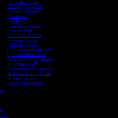
Drámafilm-készítő
Előzetes videókészítő
Fantasy filmkészítő
Film készítő
Film készítő
Filmelőzetes-készítő
Filmszerkesztő
Fitnesz videókészítő
Fotóvideó-készítő
Főzővideó-készítő
Green Screen videókészítő
Gyakorlatvideó-készítő
Hangalámondásos videókészítő
Horrorfilm készítő
Háttérzene videókészítéshez
Házbemutató videókészítő
Hírvideó-készítő
Ingatlanvideó-készítő
zítő
ítő
észítő