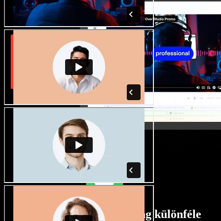
Rengeteg férfi és női hang különféle