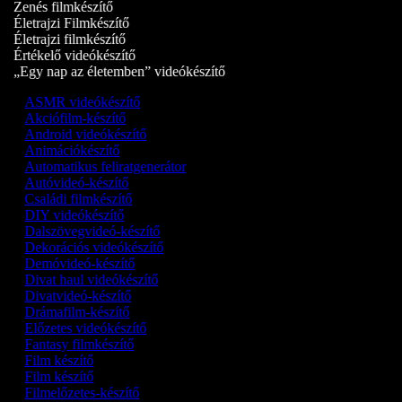
Zenés filmkészítő
Életrajzi Filmkészítő
Életrajzi filmkészítő
Értékelő videókészítő
„Egy nap az életemben” videókészítő
ASMR videókészítő
Akciófilm-készítő
Android videókészítő
Animációkészítő
Automatikus feliratgenerátor
Autóvideó-készítő
Családi filmkészítő
DIY videókészítő
Dalszövegvideó-készítő
Dekorációs videókészítő
Demóvideó‑készítő
Divat haul videókészítő
Divatvideó-készítő
Drámafilm-készítő
Előzetes videókészítő
Fantasy filmkészítő
Film készítő
Film készítő
Filmelőzetes-készítő