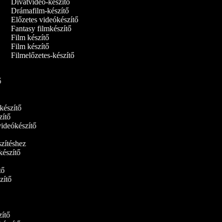
Divatvideó-készítő
Drámafilm-készítő
Előzetes videókészítő
Fantasy filmkészítő
Film készítő
Film készítő
Filmelőzetes-készítő
tő
ókészítő
szítő
videókészítő
észítéshez
készítő
ítő
szítő
tő
szítő