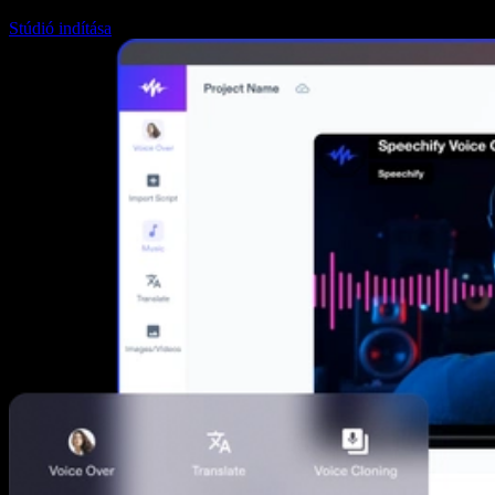
Stúdió indítása