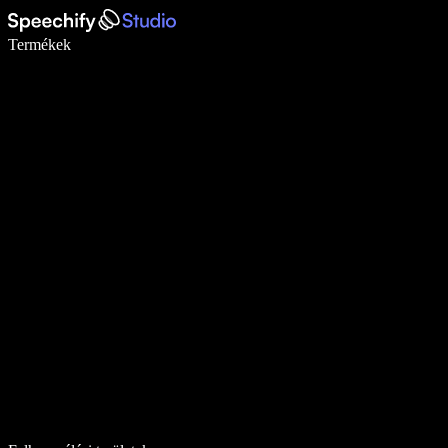
Írj akár ötször gyorsabban diktálással
Termékek
Tudj meg többet