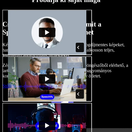
Csak egy kis ízelítő abból, amit a
Speechify Studio-val megtehet
Készítsen hangalámondásokat, adjon hozzá jogdíjmentes képeket,
hangokat, videókat, klónozza le a hangját, és alkosson teljes,
lenyűgöző audiovizuális projekteket.
Zéró tanulási görbével, és mindennel, ami a böngészőből elérhető, a
tartalomgyártók maguk mögött hagyhatják a hagyományos
korlátokat, és életre kelthetnek minden kreatív ötletet.
Stúdió indítása