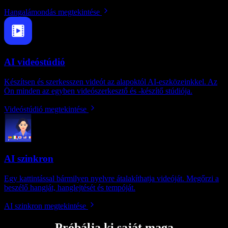
Hangalámondás megtekintése
AI videóstúdió
Készítsen és szerkesszen videót az alapoktól AI-eszközeinkkel. Az
Ön minden az egyben videószerkesztő és -készítő stúdiója.
Videóstúdió megtekintése
AI szinkron
Egy kattintással bármilyen nyelvre átalakíthatja videóját. Megőrzi a
beszélő hangját, hanglejtését és tempóját.
AI szinkron megtekintése
Próbálja ki saját maga