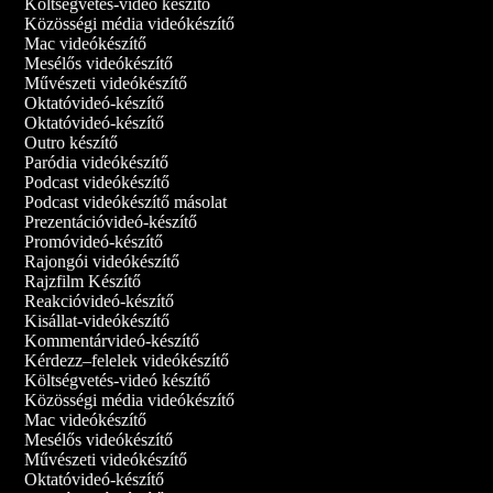
Költségvetés-videó készítő
Közösségi média videókészítő
Mac videókészítő
Mesélős videókészítő
Művészeti videókészítő
Oktatóvideó-készítő
Oktatóvideó‑készítő
Outro készítő
Paródia videókészítő
Podcast videókészítő
Podcast videókészítő másolat
Prezentációvideó-készítő
Promóvideó-készítő
Rajongói videókészítő
Rajzfilm Készítő
Reakcióvideó-készítő
Kisállat-videókészítő
Kommentárvideó-készítő
Kérdezz–felelek videókészítő
Költségvetés-videó készítő
Közösségi média videókészítő
Mac videókészítő
Mesélős videókészítő
Művészeti videókészítő
Oktatóvideó-készítő