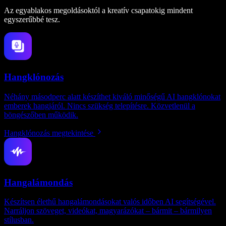
Az egyablakos megoldásoktól a kreatív csapatokig mindent
egyszerűbbé tesz.
Hangklónozás
Néhány másodperc alatt készíthet kiváló minőségű AI hangklónokat
emberek hangjáról. Nincs szükség telepítésre. Közvetlenül a
böngészőben működik.
Hangklónozás megtekintése
Hangalámondás
Készítsen élethű hangalámondásokat valós időben AI segítségével.
Narráljon szöveget, videókat, magyarázókat – bármit – bármilyen
stílusban.