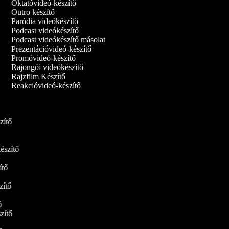
Oktatóvideó‑készítő
Outro készítő
Paródia videókészítő
Podcast videókészítő
Podcast videókészítő másolat
Prezentációvideó-készítő
Promóvideó-készítő
Rajongói videókészítő
Rajzfilm Készítő
Reakcióvideó-készítő
ő
szítő
készítő
tő
zítő
ő
szítő
tő
szítő