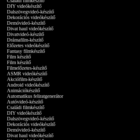
Családi filmkészítő
DIY videókészítő
Dalszövegvideó-készítő
Dekorációs videókészítő
Demóvideó‑készítő
Divat haul videókészítő
Divatvideó-készítő
Drámafilm-készítő
Előzetes videókészítő
Fantasy filmkészítő
Film készítő
Film készítő
Filmelőzetes-készítő
ASMR videókészítő
Akciófilm-készítő
Android videókészítő
Animációkészítő
Automatikus feliratgenerátor
Autóvideó-készítő
Családi filmkészítő
DIY videókészítő
Dalszövegvideó-készítő
Dekorációs videókészítő
Demóvideó‑készítő
Divat haul videókészítő