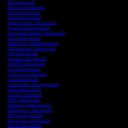
Filmszerkesztő
Fitnesz videókészítő
Fotóvideó-készítő
Főzővideó-készítő
Green Screen videókészítő
Gyakorlatvideó-készítő
Hangalámondásos videókészítő
Horrorfilm készítő
Háttérzene videókészítéshez
Házbemutató videókészítő
Hírvideó-készítő
Ingatlanvideó-készítő
ASMR videókészítő
Akciófilm-készítő
Android videókészítő
Animációkészítő
Automatikus feliratgenerátor
Autóvideó-készítő
Családi filmkészítő
DIY videókészítő
Dalszövegvideó-készítő
Dekorációs videókészítő
Demóvideó‑készítő
Divat haul videókészítő
Divatvideó-készítő