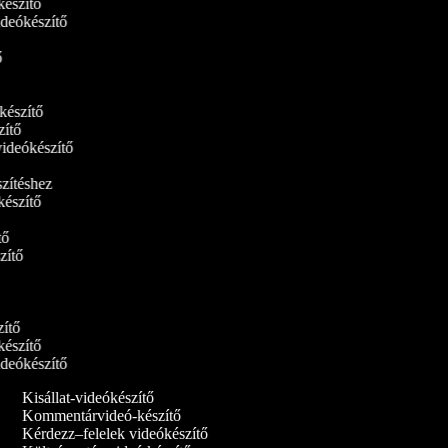
készítő
videókészítő
tő
ókészítő
szítő
videókészítő
észítéshez
készítő
ítő
szítő
tő
szítő
készítő
videókészítő
Kisállat-videókészítő
Kommentárvideó-készítő
Kérdezz–felelek videókészítő