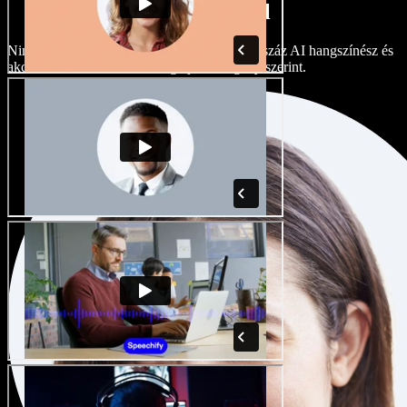
akcentusokkal
Nincs két egyforma projekt. Válasszon több száz AI hangszínész és
akcentus közül, és finomhangolja őket igény szerint.