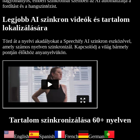
hagyományos, emberi szinkronnal szemben az AI automatizálja a
fordítást és a hangszintézist.
Legjobb AI szinkron videók és tartalom
lokalizálására
Törd át a nyelvi akadályokat a Speechify AI szinkron eszközével,
amely számos nyelven szinkronizál. Kapcsolódj a világ bármely
pontján élőkhöz anyanyelvükön.
Tartalom szinkronizálása 60+ nyelven
English
Spanish
French
German