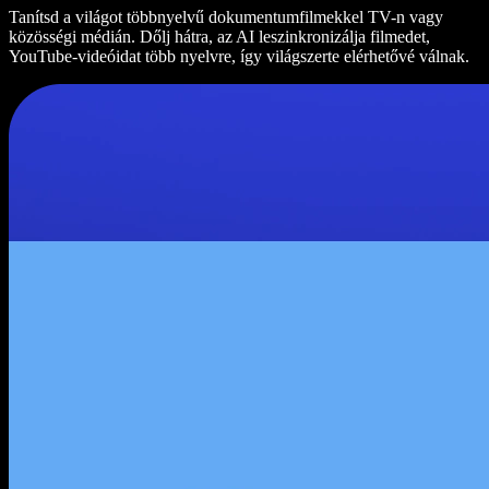
Tanítsd a világot többnyelvű dokumentumfilmekkel TV-n vagy
közösségi médián. Dőlj hátra, az AI leszinkronizálja filmedet,
YouTube-videóidat több nyelvre, így világszerte elérhetővé válnak.