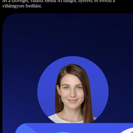
fel a szöveget, válassz élethű AI hangot, nyelvet, és élvezd a
villámgyors fordítást.