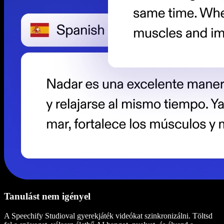
Tanulást nem igényel
A Speechify Studioval gyerekjáték videókat szinkronizálni. Töltsd