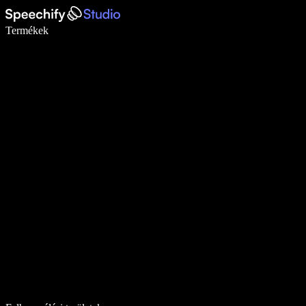
Írj akár ötször gyorsabban diktálással
Termékek
Tudj meg többet