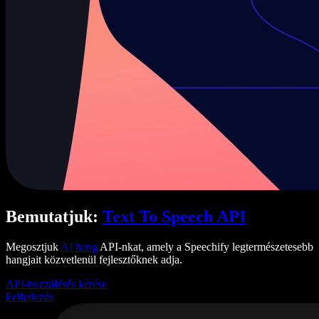
Bemutatjuk:
Text To Speech API
Megosztjuk
AI hang
API-nkat, amely a Speechify legtermészetesebb
hangjait közvetlenül fejlesztőknek adja.
API-hozzáférés kérése
Felfedezés