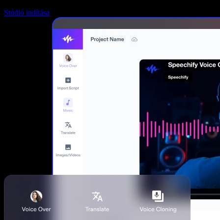
Stúdió indítása