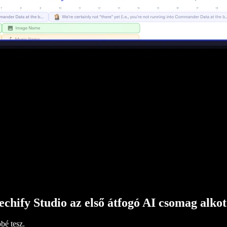
echify Studio az első átfogó AI csomag alko
bé tesz.