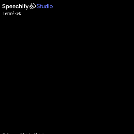
Írj akár ötször gyorsabban diktálással
Termékek
Tudj meg többet