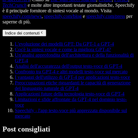
TechCrunch
e molte altre importanti testate giornalistiche, Speechify
è il principale fornitore di sintesi vocale al mondo. Visita
speechify.com/news
,
speechify.com/blog
e
speechify.com/press
per
saperne di più.
Indice dei contenuti
L'evoluzione dei modelli GPT: Da GPT-1 a GPT-4
Cos'è la sintesi vocale e come la migliora GPT-4?
Un'analisi approfondita dell'architettura e della funzionalità di
GPT-4
Analisi dell'accuratezza dell'output testo-voce di GPT-4
Confronto tra GPT-4 e altri modelli testo-voce sul mercato
I vantaggi dell'utilizzo di GPT-4 per applicazioni testo-voce
Preoccupazioni etiche riguardanti le capacità di generazione
del linguaggio naturale di GPT-4
Applicazioni future della tecnologia testo-voce di GPT-4
Limitazioni e sfide affrontate da GPT-4 nel dominio testo-
voce
Speechify - l'app testo-voce più apprezzata disponibile sul
mercato
Post consigliati