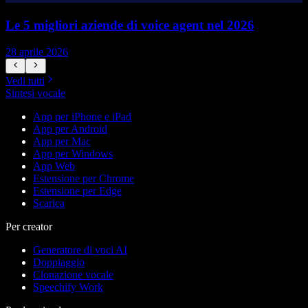
Le 5 migliori aziende di voice agent nel 2026
28 aprile 2026
1
Vedi tutti
Sintesi vocale
App per iPhone e iPad
App per Android
App per Mac
App per Windows
App Web
Estensione per Chrome
Estensione per Edge
Scarica
Per creator
Generatore di voci AI
Doppiaggio
Clonazione vocale
Speechify Work