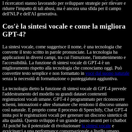
I ricercatori stanno lavorando per sviluppare strategie per rilevare e
ridurre l'impatto di tali abusi, ma è ancora una sfida per il campo
dell'NLP e dell'AI generativa.
Cos'è la sintesi vocale e come la migliora
GPT-4?
La sintesi vocale, come suggerisce il nome, è una tecnologia che
converte il testo scritto in parole pronunciate. La tecnologia ha
applicazioni in diversi campi, tra cui l'istruzione, l'intrattenimento e
l'accessibilità. La funzione di sintesi vocale di GPT-4 è un
miglioramento rispetto alla tecnologia che conosciamo oggi. Può
convertire testo semplice e non formattato in
voce dal suono naturale
senza la necessità di formattazione o punteggiatura aggiuntiva.
La tecnologia dietro la funzione di sintesi vocale di GPT-4 prevede
l'addestramento del modello su grandi dataset contenenti
registrazioni vocali umane. GPT-4 è programmato per riconoscere
schemi, intonazioni e altre sfumature che rendono il discorso umano
così naturale. E proprio come il processo di Speechify, Chat GPT-4
imita poi le registrazioni vocali per generare un discorso sintetico di
alta qualità. Questo sviluppo è un grande passo avanti per i chatbot
AI poiché ha il potenziale di rivoluzionare
la sintesi vocale
e
avvicinarci a una performance conversazionale a livello umano.