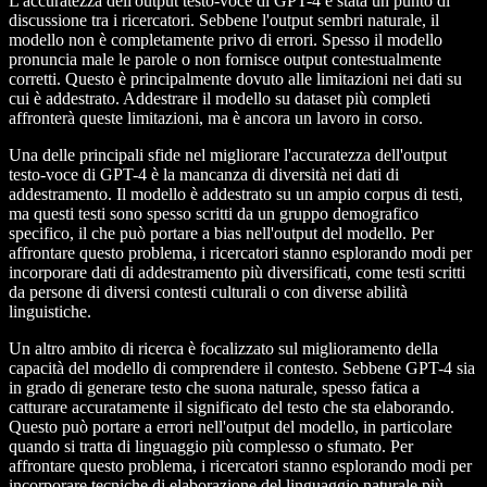
L'accuratezza dell'output testo-voce di GPT-4 è stata un punto di
discussione tra i ricercatori. Sebbene l'output sembri naturale, il
modello non è completamente privo di errori. Spesso il modello
pronuncia male le parole o non fornisce output contestualmente
corretti. Questo è principalmente dovuto alle limitazioni nei dati su
cui è addestrato. Addestrare il modello su dataset più completi
affronterà queste limitazioni, ma è ancora un lavoro in corso.
Una delle principali sfide nel migliorare l'accuratezza dell'output
testo-voce di GPT-4 è la mancanza di diversità nei dati di
addestramento. Il modello è addestrato su un ampio corpus di testi,
ma questi testi sono spesso scritti da un gruppo demografico
specifico, il che può portare a bias nell'output del modello. Per
affrontare questo problema, i ricercatori stanno esplorando modi per
incorporare dati di addestramento più diversificati, come testi scritti
da persone di diversi contesti culturali o con diverse abilità
linguistiche.
Un altro ambito di ricerca è focalizzato sul miglioramento della
capacità del modello di comprendere il contesto. Sebbene GPT-4 sia
in grado di generare testo che suona naturale, spesso fatica a
catturare accuratamente il significato del testo che sta elaborando.
Questo può portare a errori nell'output del modello, in particolare
quando si tratta di linguaggio più complesso o sfumato. Per
affrontare questo problema, i ricercatori stanno esplorando modi per
incorporare tecniche di elaborazione del linguaggio naturale più