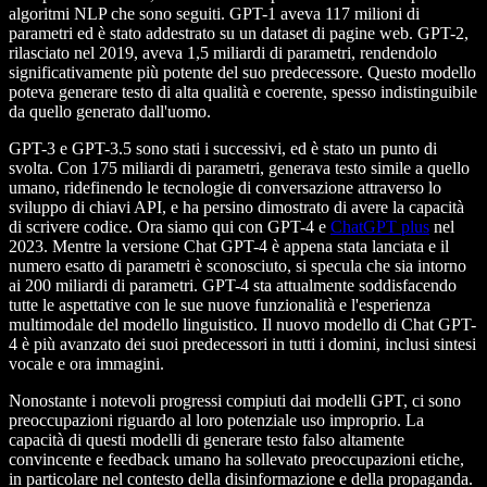
algoritmi NLP che sono seguiti. GPT-1 aveva 117 milioni di
parametri ed è stato addestrato su un dataset di pagine web. GPT-2,
rilasciato nel 2019, aveva 1,5 miliardi di parametri, rendendolo
significativamente più potente del suo predecessore. Questo modello
poteva generare testo di alta qualità e coerente, spesso indistinguibile
da quello generato dall'uomo.
GPT-3 e GPT-3.5 sono stati i successivi, ed è stato un punto di
svolta. Con 175 miliardi di parametri, generava testo simile a quello
umano, ridefinendo le tecnologie di conversazione attraverso lo
sviluppo di chiavi API, e ha persino dimostrato di avere la capacità
di scrivere codice. Ora siamo qui con GPT-4 e
ChatGPT plus
nel
2023. Mentre la versione Chat GPT-4 è appena stata lanciata e il
numero esatto di parametri è sconosciuto, si specula che sia intorno
ai 200 miliardi di parametri. GPT-4 sta attualmente soddisfacendo
tutte le aspettative con le sue nuove funzionalità e l'esperienza
multimodale del modello linguistico. Il nuovo modello di Chat GPT-
4 è più avanzato dei suoi predecessori in tutti i domini, inclusi sintesi
vocale e ora immagini.
Nonostante i notevoli progressi compiuti dai modelli GPT, ci sono
preoccupazioni riguardo al loro potenziale uso improprio. La
capacità di questi modelli di generare testo falso altamente
convincente e feedback umano ha sollevato preoccupazioni etiche,
in particolare nel contesto della disinformazione e della propaganda.