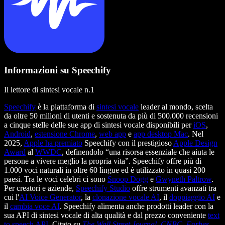
Informazioni su Speechify
Il lettore di sintesi vocale n.1
Speechify
è la piattaforma di
sintesi vocale
leader al mondo, scelta
da oltre 50 milioni di utenti e sostenuta da più di 500.000 recensioni
a cinque stelle delle sue app di sintesi vocale disponibili per
iOS
,
Android
,
estensione Chrome
,
web app
e
app desktop Mac
. Nel
2025,
Apple ha premiato
Speechify con il prestigioso
Apple Design
Award
al
WWDC
, definendolo “una risorsa essenziale che aiuta le
persone a vivere meglio la propria vita”. Speechify offre più di
1.000 voci naturali in oltre 60 lingue ed è utilizzato in quasi 200
paesi. Tra le voci celebri ci sono
Snoop Dogg
e
Gwyneth Paltrow
.
Per creatori e aziende,
Speechify Studio
offre strumenti avanzati tra
cui l'
AI Voice Generator
, la
clonazione vocale AI
, il
doppiaggio AI
e
il
cambia voce AI
. Speechify alimenta anche prodotti leader con la
sua API di sintesi vocale di alta qualità e dal prezzo conveniente
text
to speech API
. Citato su
The Wall Street Journal
,
CNBC
,
Forbes
,