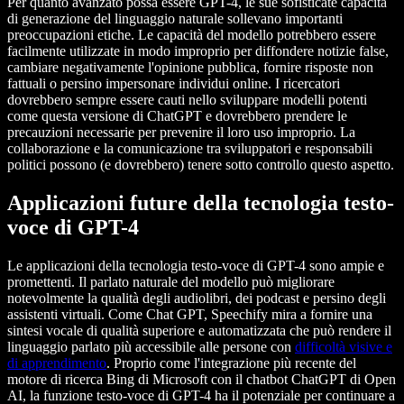
Per quanto avanzato possa essere GPT-4, le sue sofisticate capacità
di generazione del linguaggio naturale sollevano importanti
preoccupazioni etiche. Le capacità del modello potrebbero essere
facilmente utilizzate in modo improprio per diffondere notizie false,
cambiare negativamente l'opinione pubblica, fornire risposte non
fattuali o persino impersonare individui online. I ricercatori
dovrebbero sempre essere cauti nello sviluppare modelli potenti
come questa versione di ChatGPT e dovrebbero prendere le
precauzioni necessarie per prevenire il loro uso improprio. La
collaborazione e la comunicazione tra sviluppatori e responsabili
politici possono (e dovrebbero) tenere sotto controllo questo aspetto.
Applicazioni future della tecnologia testo-
voce di GPT-4
Le applicazioni della tecnologia testo-voce di GPT-4 sono ampie e
promettenti. Il parlato naturale del modello può migliorare
notevolmente la qualità degli audiolibri, dei podcast e persino degli
assistenti virtuali. Come Chat GPT, Speechify mira a fornire una
sintesi vocale di qualità superiore e automatizzata che può rendere il
linguaggio parlato più accessibile alle persone con
difficoltà visive e
di apprendimento
. Proprio come l'integrazione più recente del
motore di ricerca Bing di Microsoft con il chatbot ChatGPT di Open
AI, la funzione testo-voce di GPT-4 ha il potenziale per continuare a