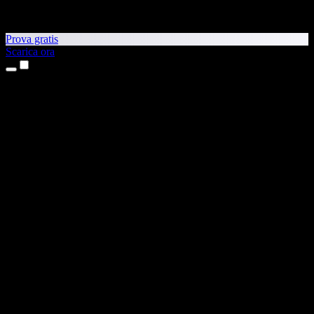
Prova gratis
Scarica ora
Prodotti
Sintesi vocale
App per iPhone e iPad
App Android
Estensione per Chrome
Estensione per Edge
App web
App per Mac
App Windows