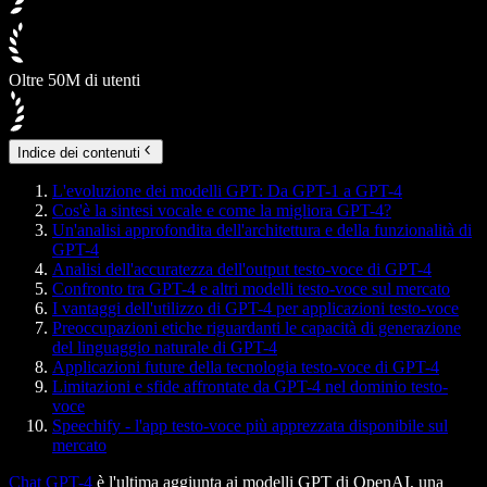
Oltre 50M di utenti
Indice dei contenuti
L'evoluzione dei modelli GPT: Da GPT-1 a GPT-4
Cos'è la sintesi vocale e come la migliora GPT-4?
Un'analisi approfondita dell'architettura e della funzionalità di
GPT-4
Analisi dell'accuratezza dell'output testo-voce di GPT-4
Confronto tra GPT-4 e altri modelli testo-voce sul mercato
I vantaggi dell'utilizzo di GPT-4 per applicazioni testo-voce
Preoccupazioni etiche riguardanti le capacità di generazione
del linguaggio naturale di GPT-4
Applicazioni future della tecnologia testo-voce di GPT-4
Limitazioni e sfide affrontate da GPT-4 nel dominio testo-
voce
Speechify - l'app testo-voce più apprezzata disponibile sul
mercato
Chat GPT-4
è l'ultima aggiunta ai modelli GPT di OpenAI, una