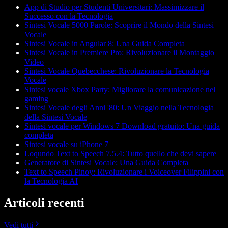
App di Studio per Studenti Universitari: Massimizzare il
Successo con la Tecnologia
Sintesi Vocale 5000 Parole: Scoprire il Mondo della Sintesi
Vocale
Sintesi Vocale in Angular 8: Una Guida Completa
Sintesi Vocale in Premiere Pro: Rivoluzionare il Montaggio
Video
Sintesi Vocale Quebecchese: Rivoluzionare la Tecnologia
Vocale
Sintesi vocale Xbox Party: Migliorare la comunicazione nel
gaming
Sintesi Vocale degli Anni '80: Un Viaggio nella Tecnologia
della Sintesi Vocale
Sintesi vocale per Windows 7 Download gratuito: Una guida
completa
Sintesi vocale su iPhone 7
Loqundo Text to Speech 7.5.4: Tutto quello che devi sapere
Generatore di Sintesi Vocale: Una Guida Completa
Text to Speech Pinoy: Rivoluzionare i Voiceover Filippini con
la Tecnologia AI
Articoli recenti
Vedi tutti