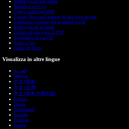
Sintesi vocale per anime
Modifica voce AI
Lettore audio per PDF
Google Docs può leggere ad alta voce per me
Estensione Chrome per la sintesi vocale
Sintesi vocale in hindi
Lettura ad alta voce di PDF
Generatore di voci AI
Texto a Voz
Leitor de Texto
Visualizza in altre lingue
العربية
Magyar
中文 (简体)
中文 (台灣)
中文 (简体 中国大陆)
Čeština
Dansk
Nederlands
English
Français
Suomi