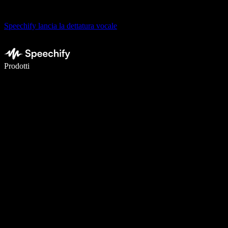
Speechify lancia la dettatura vocale
Scrivi 5× più velocemente con la dettatura vocale
Prodotti
Scopri di più