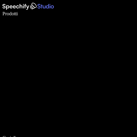
Scrivi 5× più velocemente con la dettatura vocale
Prodotti
Scopri di più