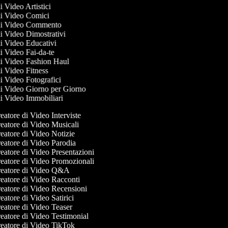
di Video Artistici
 di Video Comici
 di Video Commento
 di Video Dimostrativi
 di Video Educativi
di Video Fai-da-te
 di Video Fashion Haul
di Video Fitness
di Video Fotografici
 di Video Giorno per Giorno
 di Video Immobiliari
atore di Video Interviste
eatore di Video Musicali
atore di Video Notizie
eatore di Video Parodia
atore di Video Presentazioni
eatore di Video Promozionali
eatore di Video Q&A
eatore di Video Racconti
eatore di Video Recensioni
atore di Video Satirici
eatore di Video Teaser
eatore di Video Testimonial
eatore di Video TikTok