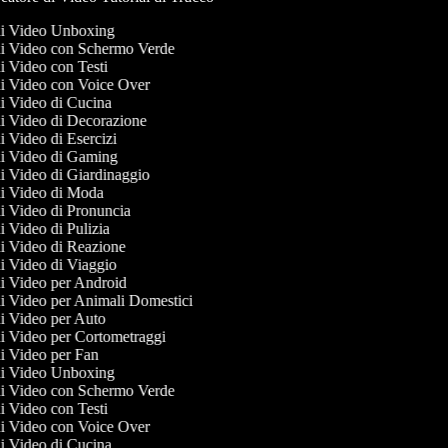
 di Video Unboxing
 di Video con Schermo Verde
di Video con Testi
 di Video con Voice Over
 di Video di Cucina
 di Video di Decorazione
di Video di Esercizi
 di Video di Gaming
 di Video di Giardinaggio
 di Video di Moda
 di Video di Pronuncia
di Video di Pulizia
 di Video di Reazione
 di Video di Viaggio
 di Video per Android
 di Video per Animali Domestici
 di Video per Auto
 di Video per Cortometraggi
 di Video per Fan
 di Video Unboxing
 di Video con Schermo Verde
di Video con Testi
 di Video con Voice Over
 di Video di Cucina