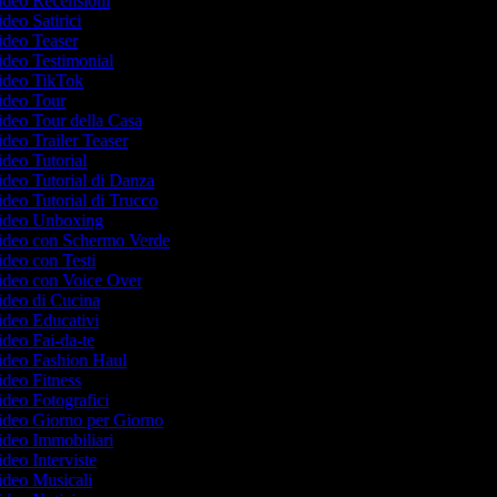
Video Recensioni
ideo Satirici
Video Teaser
Video Testimonial
Video TikTok
Video Tour
Video Tour della Casa
Video Trailer Teaser
Video Tutorial
Video Tutorial di Danza
Video Tutorial di Trucco
 Video Unboxing
 Video con Schermo Verde
Video con Testi
Video con Voice Over
Video di Cucina
Video Educativi
Video Fai-da-te
Video Fashion Haul
Video Fitness
Video Fotografici
Video Giorno per Giorno
Video Immobiliari
ideo Interviste
Video Musicali