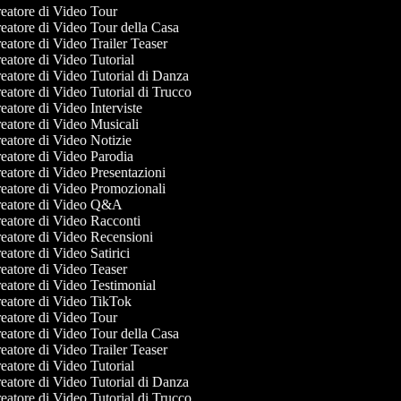
eatore di Video Tour
eatore di Video Tour della Casa
atore di Video Trailer Teaser
atore di Video Tutorial
atore di Video Tutorial di Danza
atore di Video Tutorial di Trucco
atore di Video Interviste
eatore di Video Musicali
atore di Video Notizie
eatore di Video Parodia
atore di Video Presentazioni
eatore di Video Promozionali
eatore di Video Q&A
eatore di Video Racconti
eatore di Video Recensioni
atore di Video Satirici
eatore di Video Teaser
eatore di Video Testimonial
eatore di Video TikTok
eatore di Video Tour
eatore di Video Tour della Casa
atore di Video Trailer Teaser
atore di Video Tutorial
atore di Video Tutorial di Danza
atore di Video Tutorial di Trucco