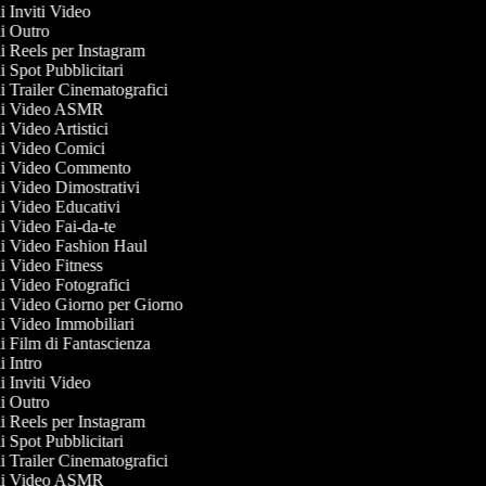
di Inviti Video
 di Outro
di Reels per Instagram
di Spot Pubblicitari
di Trailer Cinematografici
e di Video ASMR
di Video Artistici
 di Video Comici
 di Video Commento
 di Video Dimostrativi
 di Video Educativi
di Video Fai-da-te
 di Video Fashion Haul
di Video Fitness
di Video Fotografici
 di Video Giorno per Giorno
 di Video Immobiliari
di Film di Fantascienza
di Intro
di Inviti Video
 di Outro
di Reels per Instagram
di Spot Pubblicitari
di Trailer Cinematografici
e di Video ASMR