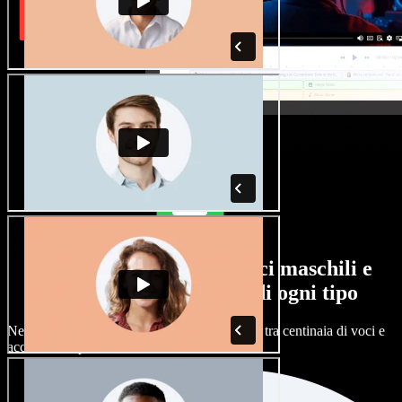
Un'ampia selezione di voci maschili e
femminili, con accenti di ogni tipo
Nessun progetto deve suonare uguale. Scegli tra centinaia di voci e
accenti AI e personalizzali.