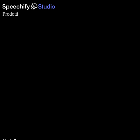
Scrivi 5× più velocemente con la dettatura vocale
Prodotti
Scopri di più