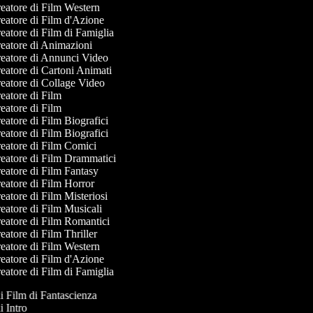
eatore di Film Western
eatore di Film d'Azione
atore di Film di Famiglia
eatore di Animazioni
eatore di Annunci Video
atore di Cartoni Animati
eatore di Collage Video
atore di Film
atore di Film
atore di Film Biografici
atore di Film Biografici
eatore di Film Comici
eatore di Film Drammatici
eatore di Film Fantasy
eatore di Film Horror
atore di Film Misteriosi
atore di Film Musicali
eatore di Film Romantici
atore di Film Thriller
eatore di Film Western
eatore di Film d'Azione
atore di Film di Famiglia
di Film di Fantascienza
di Intro