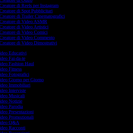
Creatore di Outro
Creatore di Reels per Instagram
Creatore di Spot Pubblicitari
Creatore di Trailer Cinematografici
Creatore di Video ASMR
Creatore di Video Artistici
Creatore di Video Comici
Creatore di Video Commento
Creatore di Video Dimostrativi
Video Educativi
Video Fai-da-te
Video Fashion Haul
Video Fitness
Video Fotografici
Video Giorno per Giorno
Video Immobiliari
ideo Interviste
Video Musicali
Video Notizie
Video Parodia
Video Presentazioni
Video Promozionali
 Video Q&A
Video Racconti