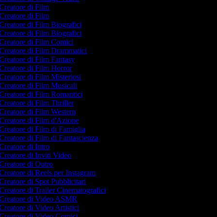
Creatore di Film
Creatore di Film
Creatore di Film Biografici
Creatore di Film Biografici
Creatore di Film Comici
Creatore di Film Drammatici
Creatore di Film Fantasy
Creatore di Film Horror
Creatore di Film Misteriosi
Creatore di Film Musicali
Creatore di Film Romantici
Creatore di Film Thriller
Creatore di Film Western
Creatore di Film d'Azione
Creatore di Film di Famiglia
Creatore di Film di Fantascienza
Creatore di Intro
Creatore di Inviti Video
Creatore di Outro
Creatore di Reels per Instagram
Creatore di Spot Pubblicitari
Creatore di Trailer Cinematografici
Creatore di Video ASMR
Creatore di Video Artistici
Creatore di Video Comici