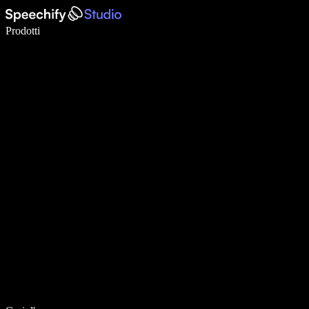
Scrivi 5× più velocemente con la dettatura vocale
Prodotti
Scopri di più