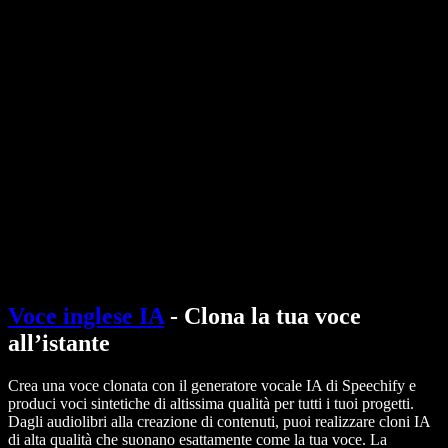
Generatore di voci AI
Storie degli utenti
Leggere ad alta voce su Google Docs
Case study B2B
Cambia voce con l'AI
Recensioni
App che leggono il testo
Stampa
Leggi per me
Lettore di sintesi vocale
Enterprise
Contatta il team vendite
Speechify per Enterprise e EDU
Speechify per Access to Work
Speechify per DSA
SIMBA Voice Agents
Speechify per sviluppatori
Voce inglese IA
- Clona la tua voce
all’istante
Crea una voce clonata con il generatore vocale IA di Speechify e
produci voci sintetiche di altissima qualità per tutti i tuoi progetti.
Dagli audiolibri alla creazione di contenuti, puoi realizzare cloni IA
di alta qualità che suonano esattamente come la tua voce. La