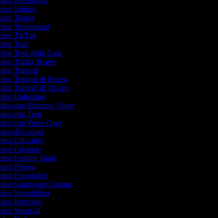
Video Recensioni
ideo Satirici
Video Teaser
Video Testimonial
Video TikTok
Video Tour
Video Tour della Casa
Video Trailer Teaser
Video Tutorial
Video Tutorial di Danza
Video Tutorial di Trucco
 Video Unboxing
 Video con Schermo Verde
Video con Testi
Video con Voice Over
Video di Cucina
Video Educativi
Video Fai-da-te
Video Fashion Haul
Video Fitness
Video Fotografici
Video Giorno per Giorno
Video Immobiliari
ideo Interviste
Video Musicali