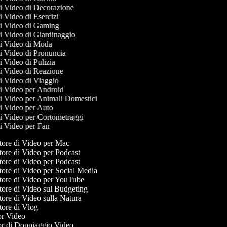
 di Video di Decorazione
di Video di Esercizi
 di Video di Gaming
di Video di Giardinaggio
 di Video di Moda
di Video di Pronuncia
di Video di Pulizia
 di Video di Reazione
di Video di Viaggio
 di Video per Android
 di Video per Animali Domestici
di Video per Auto
 di Video per Cortometraggi
di Video per Fan
ore di Video per Mac
ore di Video per Podcast
ore di Video per Podcast
ore di Video per Social Media
ore di Video per YouTube
ore di Video sul Budgeting
ore di Video sulla Natura
ore di Vlog
r Video
r di Doppiaggio Video