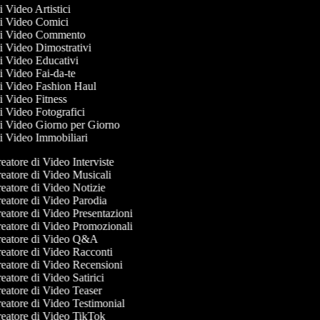
di Video Artistici
 di Video Comici
 di Video Commento
di Video Dimostrativi
di Video Educativi
di Video Fai-da-te
 di Video Fashion Haul
di Video Fitness
di Video Fotografici
 di Video Giorno per Giorno
di Video Immobiliari
atore di Video Interviste
eatore di Video Musicali
eatore di Video Notizie
eatore di Video Parodia
eatore di Video Presentazioni
eatore di Video Promozionali
eatore di Video Q&A
eatore di Video Racconti
eatore di Video Recensioni
atore di Video Satirici
eatore di Video Teaser
eatore di Video Testimonial
eatore di Video TikTok