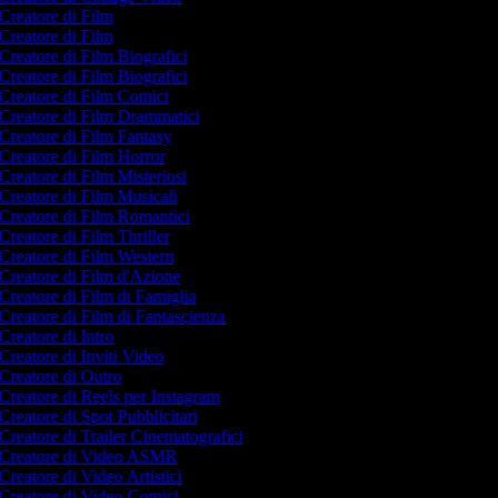
Creatore di Film
Creatore di Film
Creatore di Film Biografici
Creatore di Film Biografici
Creatore di Film Comici
Creatore di Film Drammatici
Creatore di Film Fantasy
Creatore di Film Horror
Creatore di Film Misteriosi
Creatore di Film Musicali
Creatore di Film Romantici
Creatore di Film Thriller
Creatore di Film Western
Creatore di Film d'Azione
Creatore di Film di Famiglia
Creatore di Film di Fantascienza
Creatore di Intro
Creatore di Inviti Video
Creatore di Outro
Creatore di Reels per Instagram
Creatore di Spot Pubblicitari
Creatore di Trailer Cinematografici
Creatore di Video ASMR
Creatore di Video Artistici
Creatore di Video Comici