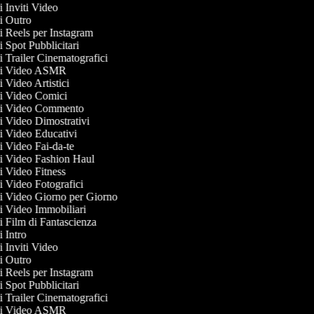
di Inviti Video
di Outro
di Reels per Instagram
di Spot Pubblicitari
di Trailer Cinematografici
 di Video ASMR
di Video Artistici
 di Video Comici
 di Video Commento
di Video Dimostrativi
di Video Educativi
di Video Fai-da-te
 di Video Fashion Haul
di Video Fitness
di Video Fotografici
 di Video Giorno per Giorno
di Video Immobiliari
di Film di Fantascienza
di Intro
di Inviti Video
di Outro
di Reels per Instagram
di Spot Pubblicitari
di Trailer Cinematografici
 di Video ASMR