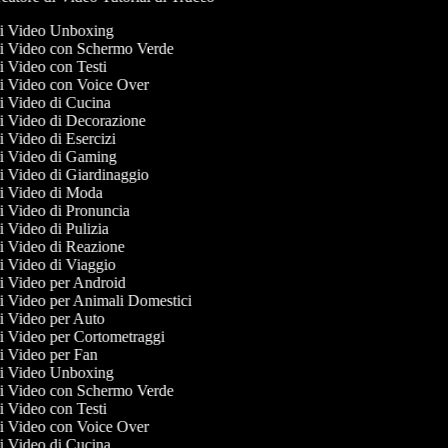
 di Video Unboxing
 di Video con Schermo Verde
di Video con Testi
 di Video con Voice Over
di Video di Cucina
 di Video di Decorazione
di Video di Esercizi
 di Video di Gaming
di Video di Giardinaggio
 di Video di Moda
di Video di Pronuncia
di Video di Pulizia
 di Video di Reazione
di Video di Viaggio
 di Video per Android
 di Video per Animali Domestici
di Video per Auto
 di Video per Cortometraggi
di Video per Fan
 di Video Unboxing
 di Video con Schermo Verde
di Video con Testi
 di Video con Voice Over
di Video di Cucina