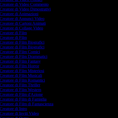
Creatore di Video Commento
Creatore di Video Dimostrativi
Creatore di Animazioni
Creatore di Annunci Video
Creatore di Cartoni Animati
Creatore di Collage Video
Creatore di Film
Creatore di Film
Creatore di Film Biografici
Creatore di Film Biografici
Creatore di Film Comici
Creatore di Film Drammatici
Creatore di Film Fantasy
Creatore di Film Horror
Creatore di Film Misteriosi
Creatore di Film Musicali
Creatore di Film Romantici
Creatore di Film Thriller
Creatore di Film Western
Creatore di Film d'Azione
Creatore di Film di Famiglia
Creatore di Film di Fantascienza
Creatore di Intro
Creatore di Inviti Video