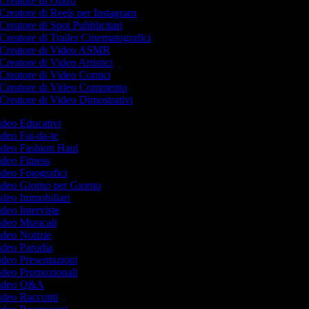
Creatore di Outro
Creatore di Reels per Instagram
Creatore di Spot Pubblicitari
Creatore di Trailer Cinematografici
Creatore di Video ASMR
Creatore di Video Artistici
Creatore di Video Comici
Creatore di Video Commento
Creatore di Video Dimostrativi
Video Educativi
Video Fai-da-te
Video Fashion Haul
Video Fitness
Video Fotografici
Video Giorno per Giorno
Video Immobiliari
ideo Interviste
Video Musicali
Video Notizie
Video Parodia
Video Presentazioni
Video Promozionali
 Video Q&A
Video Racconti