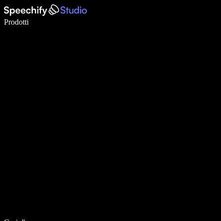
Scrivi 5× più velocemente con la dettatura vocale
Prodotti
Scopri di più