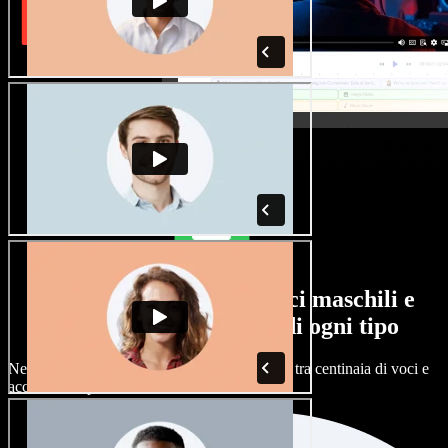
Un'ampia selezione di voci maschili e
femminili, con accenti di ogni tipo
Nessun progetto deve suonare uguale. Scegli tra centinaia di voci e
accenti AI e personalizzali.