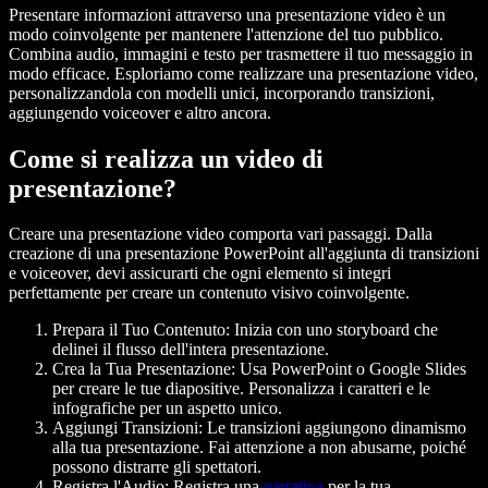
Presentare informazioni attraverso una presentazione video è un
modo coinvolgente per mantenere l'attenzione del tuo pubblico.
Combina audio, immagini e testo per trasmettere il tuo messaggio in
modo efficace. Esploriamo come realizzare una presentazione video,
personalizzandola con modelli unici, incorporando transizioni,
aggiungendo voiceover e altro ancora.
Come si realizza un video di
presentazione?
Creare una presentazione video comporta vari passaggi. Dalla
creazione di una presentazione PowerPoint all'aggiunta di transizioni
e voiceover, devi assicurarti che ogni elemento si integri
perfettamente per creare un contenuto visivo coinvolgente.
Prepara il Tuo Contenuto
: Inizia con uno storyboard che
delinei il flusso dell'intera presentazione.
Crea la Tua Presentazione
: Usa PowerPoint o Google Slides
per creare le tue diapositive. Personalizza i caratteri e le
infografiche per un aspetto unico.
Aggiungi Transizioni
: Le transizioni aggiungono dinamismo
alla tua presentazione. Fai attenzione a non abusarne, poiché
possono distrarre gli spettatori.
Registra l'Audio
: Registra una
narrativa
per la tua