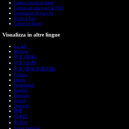
Sintesi vocale in hindi
Lettura ad alta voce di PDF
Generatore di voci AI
Texto a Voz
Leitor de Texto
Visualizza in altre lingue
العربية
Magyar
中文 (简体)
中文 (台灣)
中文 (简体 中国大陆)
Čeština
Dansk
Nederlands
English
Français
Suomi
Deutsch
हिन्दी
日本語
한국어
Norsk bokmål