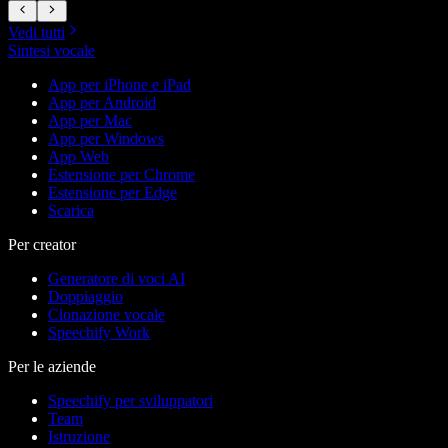
Vedi tutti
Sintesi vocale
App per iPhone e iPad
App per Android
App per Mac
App per Windows
App Web
Estensione per Chrome
Estensione per Edge
Scarica
Per creator
Generatore di voci AI
Doppiaggio
Clonazione vocale
Speechify Work
Per le aziende
Speechify per sviluppatori
Team
Istruzione