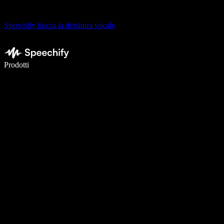
Speechify lancia la dettatura vocale
Scrivi 5× più velocemente con la dettatura vocale
Prodotti
Scopri di più