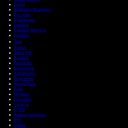
Polski
Português Brasileiro
Русский
Українська
Español
Español (México)
Svenska
ไทย
Türkçe
Tiếng Việt
Română
Português
Български
ქართული
Slovenčina
Slovenščina
Eesti
Hrvatski
Ελληνικά
Lietuvių
עברית
Bahasa Indonesia
বাংলা
Català