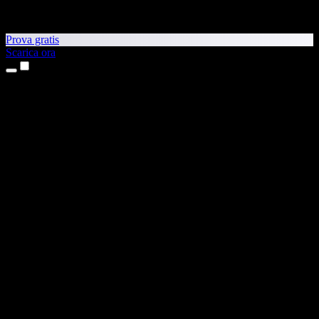
Prova gratis
Scarica ora
Prodotti
Sintesi vocale
App per iPhone e iPad
App Android
Estensione per Chrome
Estensione per Edge
App web
App per Mac
App Windows