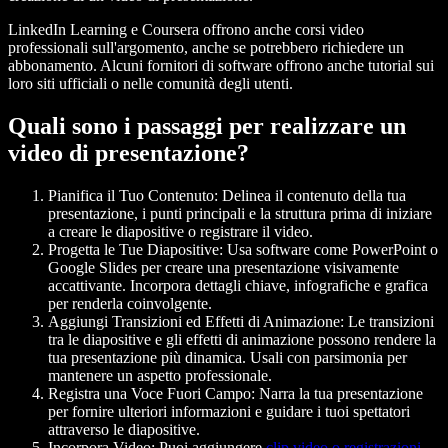
LinkedIn Learning e Coursera offrono anche corsi video
professionali sull'argomento, anche se potrebbero richiedere un
abbonamento. Alcuni fornitori di software offrono anche tutorial sui
loro siti ufficiali o nelle comunità degli utenti.
Quali sono i passaggi per realizzare un
video di presentazione?
Pianifica il Tuo Contenuto
: Delinea il contenuto della tua
presentazione, i punti principali e la struttura prima di iniziare
a creare le diapositive o registrare il video.
Progetta le Tue Diapositive
: Usa software come PowerPoint o
Google Slides per creare una presentazione visivamente
accattivante. Incorpora dettagli chiave, infografiche e grafica
per renderla coinvolgente.
Aggiungi Transizioni ed Effetti di Animazione
: Le transizioni
tra le diapositive e gli effetti di animazione possono rendere la
tua presentazione più dinamica. Usali con parsimonia per
mantenere un aspetto professionale.
Registra una Voce Fuori Campo
: Narra la tua presentazione
per fornire ulteriori informazioni e guidare i tuoi spettatori
attraverso le diapositive.
Incorpora Video
: Puoi aggiungere
clip video o registrazioni