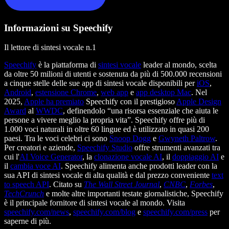
Informazioni su Speechify
Il lettore di sintesi vocale n.1
Speechify
è la piattaforma di
sintesi vocale
leader al mondo, scelta
da oltre 50 milioni di utenti e sostenuta da più di 500.000 recensioni
a cinque stelle delle sue app di sintesi vocale disponibili per
iOS
,
Android
,
estensione Chrome
,
web app
e
app desktop Mac
. Nel
2025,
Apple ha premiato
Speechify con il prestigioso
Apple Design
Award
al
WWDC
, definendolo “una risorsa essenziale che aiuta le
persone a vivere meglio la propria vita”. Speechify offre più di
1.000 voci naturali in oltre 60 lingue ed è utilizzato in quasi 200
paesi. Tra le voci celebri ci sono
Snoop Dogg
e
Gwyneth Paltrow
.
Per creatori e aziende,
Speechify Studio
offre strumenti avanzati tra
cui l'
AI Voice Generator
, la
clonazione vocale AI
, il
doppiaggio AI
e
il
cambia voce AI
. Speechify alimenta anche prodotti leader con la
sua API di sintesi vocale di alta qualità e dal prezzo conveniente
text
to speech API
. Citato su
The Wall Street Journal
,
CNBC
,
Forbes
,
TechCrunch
e molte altre importanti testate giornalistiche, Speechify
è il principale fornitore di sintesi vocale al mondo. Visita
speechify.com/news
,
speechify.com/blog
e
speechify.com/press
per
saperne di più.