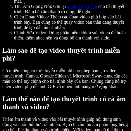
mắt.
Thu Âm Giọng Nói
: Ghi lại
giọng lồng tiếng
cho bài thuyết
trình. Đảm bảo âm thanh rõ ràng, dễ nghe.
Chèn Đoạn Video
: Thêm các đoạn video phù hợp vào bài
trình bày. Bạn cũng có thể quay video bản thân đang thuyết
trình để tạo dấu ấn cá nhân.
Chỉnh Sửa Video
: Dùng phần mềm chỉnh sửa video để hoàn
thiện, thêm nhạc nền và đồng bộ âm thanh với slide.
Làm sao để tạo video thuyết trình miễn
phí?
Có nhiều công cụ trực tuyến miễn phí cho phép bạn tạo video
thuyết trình. Canva, Google Slides và Microsoft Sway cung cấp các
mẫu có thể tuỳ chỉnh cho bài trình bày của bạn. Chúng cũng hỗ trợ
chèn video, phụ đề, ảnh GIF và nhiều tính năng mở rộng khác.
Làm thế nào để tạo thuyết trình có cả âm
thanh và video?
Thêm âm thanh và video vào bài thuyết trình giúp nội dung sinh
động và cuốn hút hơn rất nhiều. Bạn chỉ cần thu âm phần lồng tiếng
và chèn file âm thanh vào trình chiếu. Với video, bạn có thể thêm