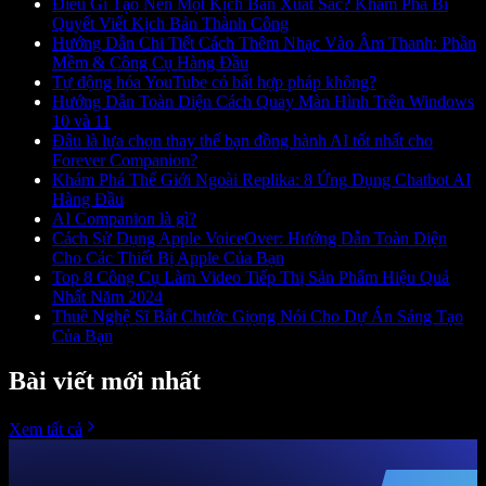
Điều Gì Tạo Nên Một Kịch Bản Xuất Sắc? Khám Phá Bí
Quyết Viết Kịch Bản Thành Công
Hướng Dẫn Chi Tiết Cách Thêm Nhạc Vào Âm Thanh: Phần
Mềm & Công Cụ Hàng Đầu
Tự động hóa YouTube có bất hợp pháp không?
Hướng Dẫn Toàn Diện Cách Quay Màn Hình Trên Windows
10 và 11
Đâu là lựa chọn thay thế bạn đồng hành AI tốt nhất cho
Forever Companion?
Khám Phá Thế Giới Ngoài Replika: 8 Ứng Dụng Chatbot AI
Hàng Đầu
AI Companion là gì?
Cách Sử Dụng Apple VoiceOver: Hướng Dẫn Toàn Diện
Cho Các Thiết Bị Apple Của Bạn
Top 8 Công Cụ Làm Video Tiếp Thị Sản Phẩm Hiệu Quả
Nhất Năm 2024
Thuê Nghệ Sĩ Bắt Chước Giọng Nói Cho Dự Án Sáng Tạo
Của Bạn
Bài viết mới nhất
Xem tất cả