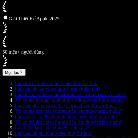
Giải Thiết Kế Apple 2025
50 triệu+ người dùng
Mục lục
Làm thế nào để tạo một video thuyết trình?
Làm sao để tạo video thuyết trình miễn phí?
Làm thế nào để tạo thuyết trình có cả âm thanh và video?
Tôi có thể tự quay mình thuyết trình PowerPoint không?
Làm sao để tạo video thuyết trình bằng PowerPoint?
Tôi có thể tìm video hướng dẫn làm thuyết trình ở đâu?
Làm cách nào để ghi hình thuyết trình trên máy tính?
Tôi có thể tìm video hướng dẫn làm thuyết trình ở đâu?
Các bước làm video thuyết trình là gì?
Làm sao để ghi hình video thuyết trình?