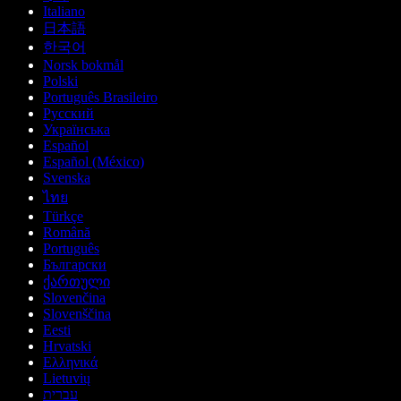
Italiano
日本語
한국어
Norsk bokmål
Polski
Português Brasileiro
Русский
Українська
Español
Español (México)
Svenska
ไทย
Türkçe
Română
Português
Български
ქართული
Slovenčina
Slovenščina
Eesti
Hrvatski
Ελληνικά
Lietuvių
עברית