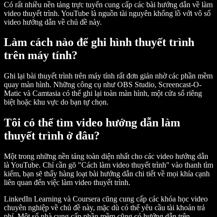
Có rất nhiều nền tảng trực tuyến cung cấp các bài hướng dẫn về làm
video thuyết trình. YouTube là nguồn tài nguyên khổng lồ với vô số
video hướng dẫn về chủ đề này.
Làm cách nào để ghi hình thuyết trình
trên máy tính?
Ghi lại bài thuyết trình trên máy tính rất đơn giản nhờ các phần mềm
quay màn hình. Những công cụ như OBS Studio, Screencast-O-
Matic và Camtasia có thể ghi lại toàn màn hình, một cửa sổ riêng
biệt hoặc khu vực do bạn tự chọn.
Tôi có thể tìm video hướng dẫn làm
thuyết trình ở đâu?
Một trong những nền tảng toàn diện nhất cho các video hướng dẫn
là YouTube. Chỉ cần gõ "Cách làm video thuyết trình" vào thanh tìm
kiếm, bạn sẽ thấy hàng loạt bài hướng dẫn chi tiết về mọi khía cạnh
liên quan đến việc làm video thuyết trình.
LinkedIn Learning và Coursera cũng cung cấp các khóa học video
chuyên nghiệp về chủ đề này, mặc dù có thể yêu cầu tài khoản trả
phí. Một số nhà cung cấp phần mềm cũng có hướng dẫn trên