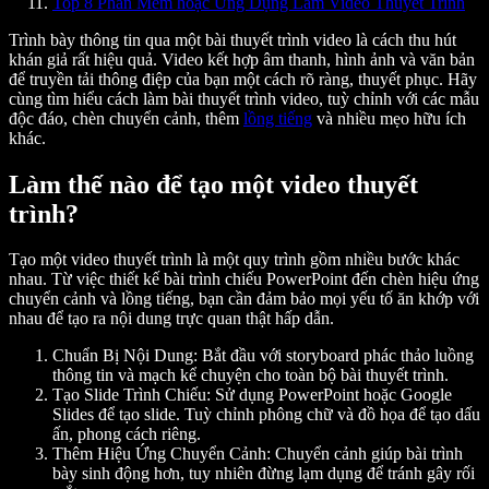
Top 8 Phần Mềm hoặc Ứng Dụng Làm Video Thuyết Trình
Trình bày thông tin qua một bài thuyết trình video là cách thu hút
khán giả rất hiệu quả. Video kết hợp âm thanh, hình ảnh và văn bản
để truyền tải thông điệp của bạn một cách rõ ràng, thuyết phục. Hãy
cùng tìm hiểu cách làm bài thuyết trình video, tuỳ chỉnh với các mẫu
độc đáo, chèn chuyển cảnh, thêm
lồng tiếng
và nhiều mẹo hữu ích
khác.
Làm thế nào để tạo một video thuyết
trình?
Tạo một video thuyết trình là một quy trình gồm nhiều bước khác
nhau. Từ việc thiết kế bài trình chiếu PowerPoint đến chèn hiệu ứng
chuyển cảnh và lồng tiếng, bạn cần đảm bảo mọi yếu tố ăn khớp với
nhau để tạo ra nội dung trực quan thật hấp dẫn.
Chuẩn Bị Nội Dung
: Bắt đầu với storyboard phác thảo luồng
thông tin và mạch kể chuyện cho toàn bộ bài thuyết trình.
Tạo Slide Trình Chiếu
: Sử dụng PowerPoint hoặc Google
Slides để tạo slide. Tuỳ chỉnh phông chữ và đồ họa để tạo dấu
ấn, phong cách riêng.
Thêm Hiệu Ứng Chuyển Cảnh
: Chuyển cảnh giúp bài trình
bày sinh động hơn, tuy nhiên đừng lạm dụng để tránh gây rối