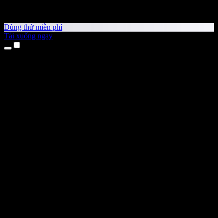
Dùng thử miễn phí
Tải xuống ngay
Sản phẩm
Chuyển văn bản thành giọng nói
Ứng dụng cho iPhone & iPad
Ứng dụng Android
Tiện ích cho Chrome
Tiện ích cho Edge
Ứng dụng web
Ứng dụng cho Mac
Ứng dụng cho Windows