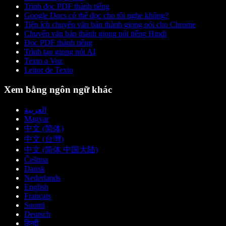
Trình đọc PDF thành tiếng
Google Docs có thể đọc cho tôi nghe không?
Tiện ích chuyển văn bản thành giọng nói cho Chrome
Chuyển văn bản thành giọng nói tiếng Hindi
Đọc PDF thành tiếng
Trình tạo giọng nói AI
Texto a Voz
Leitor de Texto
Xem bằng ngôn ngữ khác
العربية
Magyar
中文 (简体)
中文 (台灣)
中文 (简体 中国大陆)
Čeština
Dansk
Nederlands
English
Français
Suomi
Deutsch
हिन्दी