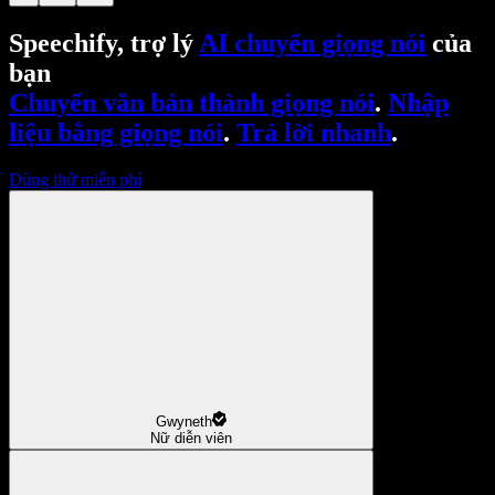
Speechify, trợ lý
AI chuyển giọng nói
của
bạn
Chuyển văn bản thành giọng nói
.
Nhập
liệu bằng giọng nói
.
Trả lời nhanh
.
Dùng thử miễn phí
Gwyneth
Nữ diễn viên