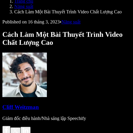
Trang chủ
Speechify cho nhà phát triển
Năng suất
Cách Làm Một Bài Thuyết Trình Video Chất Lượng Cao
Published on
16 tháng 3, 2023
•
Năng suất
Cách Làm Một Bài Thuyết Trình Video
Chất Lượng Cao
Cliff Weitzman
Giám đốc điều hành/Nhà sáng lập Speechify