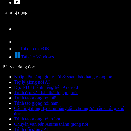
Tải ứng dụng
Tải cho macOS
Tải cho Windows
Bài viết đáng đọc
Nhập liệu bằng giọng nói & soạn thảo bằng giọng nói
Trợ lý giọng nói AI
Đọc PDF thành tiếng trên Android
Trình đọc văn bản thành giọng nói
Trình tạo giọng nói nữ
Trình tạo giọng nói nam
Các ứng dụng đọc chữ hàng đầu cho người mắc chứng khó
đọc
Trình tạo giọng nói robot
Chuyển văn bản Anime thành giọng nói
Trình đổi giọng AI