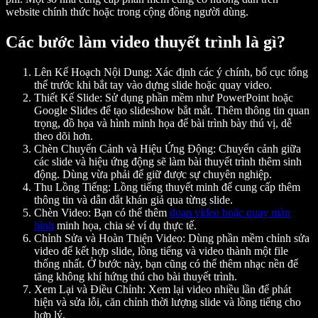
website chính thức hoặc trong cộng đồng người dùng.
Các bước làm video thuyết trình là gì?
Lên Kế Hoạch Nội Dung
: Xác định các ý chính, bố cục tổng
thể trước khi bắt tay vào dựng slide hoặc quay video.
Thiết Kế Slide
: Sử dụng phần mềm như PowerPoint hoặc
Google Slides để tạo slideshow bắt mắt. Thêm thông tin quan
trọng, đồ họa và hình minh họa để bài trình bày thú vị, dễ
theo dõi hơn.
Chèn Chuyển Cảnh và Hiệu Ứng Động
: Chuyển cảnh giữa
các slide và hiệu ứng động sẽ làm bài thuyết trình thêm sinh
động. Dùng vừa phải để giữ được sự chuyên nghiệp.
Thu Lồng Tiếng
: Lồng tiếng thuyết minh để cung cấp thêm
thông tin và dẫn dắt khán giả qua từng slide.
Chèn Video
: Bạn có thể thêm
đoạn video hoặc quay màn
hình
minh họa, chia sẻ ví dụ thực tế.
Chỉnh Sửa và Hoàn Thiện Video
: Dùng phần mềm chỉnh sửa
video để kết hợp slide, lồng tiếng và video thành một file
thống nhất. Ở bước này, bạn cũng có thể thêm nhạc nền để
tăng không khí hứng thú cho bài thuyết trình.
Xem Lại và Điều Chỉnh
: Xem lại video nhiều lần để phát
hiện và sửa lỗi, căn chỉnh thời lượng slide và lồng tiếng cho
hợp lý.