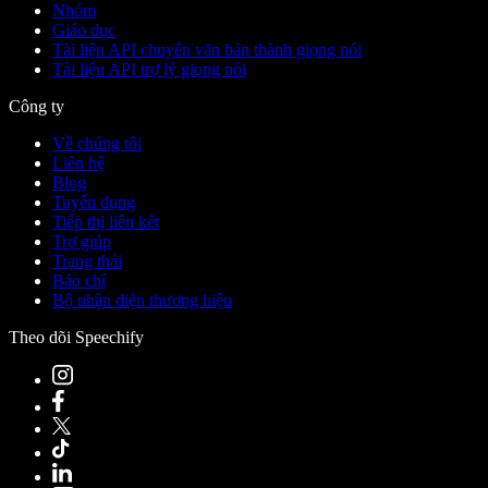
Nhóm
Giáo dục
Tài liệu API chuyển văn bản thành giọng nói
Tài liệu API trợ lý giọng nói
Công ty
Về chúng tôi
Liên hệ
Blog
Tuyển dụng
Tiếp thị liên kết
Trợ giúp
Trạng thái
Báo chí
Bộ nhận diện thương hiệu
Theo dõi Speechify