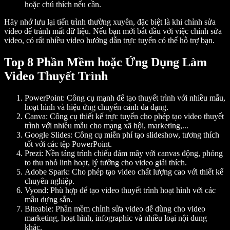
hoặc chú thích nếu cần.
Hãy nhớ lưu lại tiến trình thường xuyên, đặc biệt là khi chỉnh sửa
video để tránh mất dữ liệu. Nếu bạn mới bắt đầu với việc chỉnh sửa
video, có rất nhiều video hướng dẫn trực tuyến có thể hỗ trợ bạn.
Top 8 Phần Mềm hoặc Ứng Dụng Làm
Video Thuyết Trình
PowerPoint
: Công cụ mạnh để tạo thuyết trình với nhiều mẫu,
hoạt hình và hiệu ứng chuyển cảnh đa dạng.
Canva
: Công cụ thiết kế trực tuyến cho phép tạo video thuyết
trình với nhiều mẫu cho mạng xã hội, marketing,...
Google Slides
: Công cụ miễn phí tạo slideshow, tương thích
tốt với các tệp PowerPoint.
Prezi
: Nền tảng trình chiếu đám mây với canvas động, phóng
to thu nhỏ linh hoạt, lý tưởng cho video giải thích.
Adobe Spark
: Cho phép tạo video chất lượng cao với thiết kế
chuyên nghiệp.
Vyond
: Phù hợp để tạo video thuyết trình hoạt hình với các
mẫu dựng sẵn.
Biteable
: Phần mềm chỉnh sửa video dễ dùng cho video
marketing, hoạt hình, infographic và nhiều loại nội dung
khác.