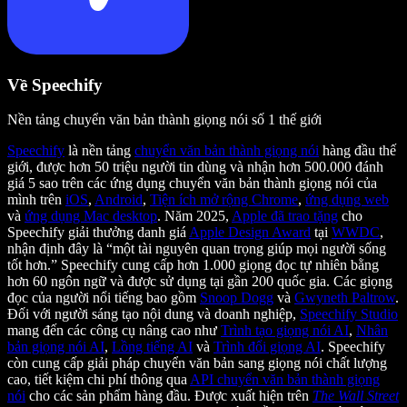
Về Speechify
Nền tảng chuyển văn bản thành giọng nói số 1 thế giới
Speechify
là nền tảng
chuyển văn bản thành giọng nói
hàng đầu thế
giới, được hơn 50 triệu người tin dùng và nhận hơn 500.000 đánh
giá 5 sao trên các ứng dụng chuyển văn bản thành giọng nói của
mình trên
iOS
,
Android
,
Tiện ích mở rộng Chrome
,
ứng dụng web
và
ứng dụng Mac desktop
. Năm 2025,
Apple đã trao tặng
cho
Speechify giải thưởng danh giá
Apple Design Award
tại
WWDC
,
nhận định đây là “một tài nguyên quan trọng giúp mọi người sống
tốt hơn.” Speechify cung cấp hơn 1.000 giọng đọc tự nhiên bằng
hơn 60 ngôn ngữ và được sử dụng tại gần 200 quốc gia. Các giọng
đọc của người nổi tiếng bao gồm
Snoop Dogg
và
Gwyneth Paltrow
.
Đối với người sáng tạo nội dung và doanh nghiệp,
Speechify Studio
mang đến các công cụ nâng cao như
Trình tạo giọng nói AI
,
Nhân
bản giọng nói AI
,
Lồng tiếng AI
và
Trình đổi giọng AI
. Speechify
còn cung cấp giải pháp chuyển văn bản sang giọng nói chất lượng
cao, tiết kiệm chi phí thông qua
API chuyển văn bản thành giọng
nói
cho các sản phẩm hàng đầu. Được xuất hiện trên
The Wall Street