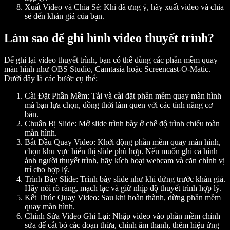
Xuất Video và Chia Sẻ
: Khi đã ưng ý, hãy xuất video và chia
sẻ đến khán giả của bạn.
Làm sao để ghi hình video thuyết trình?
Để ghi lại video thuyết trình, bạn có thể dùng các phần mềm quay
màn hình như OBS Studio, Camtasia hoặc Screencast-O-Matic.
Dưới đây là các bước cụ thể:
Cài Đặt Phần Mềm
: Tải và cài đặt phần mềm quay màn hình
mà bạn lựa chọn, đồng thời làm quen với các tính năng cơ
bản.
Chuẩn Bị Slide
: Mở slide trình bày ở chế độ trình chiếu toàn
màn hình.
Bắt Đầu Quay Video
: Khởi động phần mềm quay màn hình,
chọn khu vực hiển thị slide phù hợp. Nếu muốn ghi cả hình
ảnh người thuyết trình, hãy kích hoạt webcam và căn chỉnh vị
trí cho hợp lý.
Trình Bày Slide
: Trình bày slide như khi đứng trước khán giả.
Hãy nói rõ ràng, mạch lạc và giữ nhịp độ thuyết trình hợp lý.
Kết Thúc Quay Video
: Sau khi hoàn thành, dừng phần mềm
quay màn hình.
Chỉnh Sửa Video Ghi Lại
: Nhập video vào phần mềm chỉnh
sửa để cắt bỏ các đoạn thừa, chỉnh âm thanh, thêm hiệu ứng