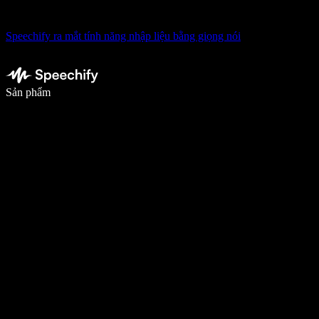
Speechify ra mắt tính năng nhập liệu bằng giọng nói
Viết nhanh gấp 5 lần với tính năng nhập bằng giọng nói
Sản phẩm
Tìm hiểu thêm