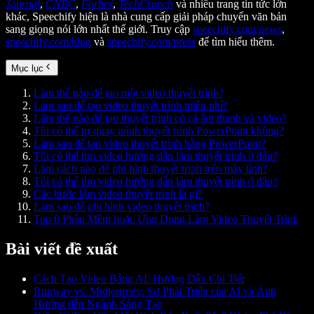
Journal
,
CNBC
,
Forbes
,
TechCrunch
và nhiều trang tin tức lớn
khác, Speechify hiện là nhà cung cấp giải pháp chuyển văn bản
sang giọng nói lớn nhất thế giới. Truy cập
speechify.com/news
,
speechify.com/blog
và
speechify.com/press
để tìm hiểu thêm.
Mục lục
Làm thế nào để tạo một video thuyết trình?
Làm sao để tạo video thuyết trình miễn phí?
Làm thế nào để tạo thuyết trình có cả âm thanh và video?
Tôi có thể tự quay mình thuyết trình PowerPoint không?
Làm sao để tạo video thuyết trình bằng PowerPoint?
Tôi có thể tìm video hướng dẫn làm thuyết trình ở đâu?
Làm cách nào để ghi hình thuyết trình trên máy tính?
Tôi có thể tìm video hướng dẫn làm thuyết trình ở đâu?
Các bước làm video thuyết trình là gì?
Làm sao để ghi hình video thuyết trình?
Top 8 Phần Mềm hoặc Ứng Dụng Làm Video Thuyết Trình
Bài viết đề xuất
Cách Tạo Video Bằng AI: Hướng Dẫn Chi Tiết
Runway vs. Midjourney: Sự Phát Triển của AI và Ảnh
Hưởng đến Ngành Sáng Tạo