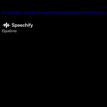
Το Speechify λανσάρει τη φωνητική πληκτρολόγηση (υπαγόρευση)
Γράψτε 5× πιο γρήγορα με φωνητική πληκτρολόγηση
Προϊόντα
Μάθετε περισσότερα