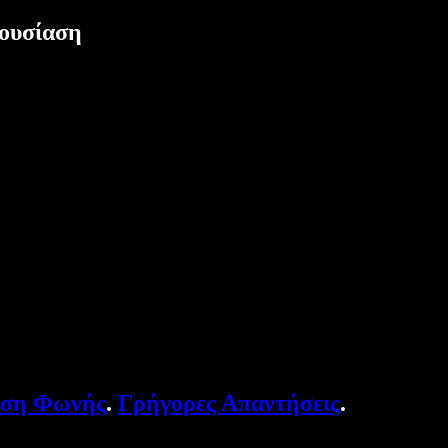
ρουσίαση
υση Φωνής
.
Γρήγορες Απαντήσεις
.