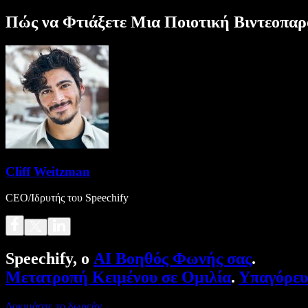
Πώς να Φτιάξετε Μια Ποιοτική Βιντεοπα
Cliff Weitzman
CEO/Ιδρυτής του Speechify
Speechify, ο
AI Βοηθός Φωνής σας
.
Μετατροπή Κειμένου σε Ομιλία
.
Υπαγόρε
Δοκιμάστε το δωρεάν