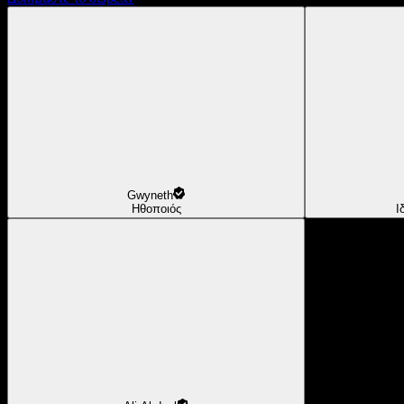
Gwyneth
Ηθοποιός
Ι