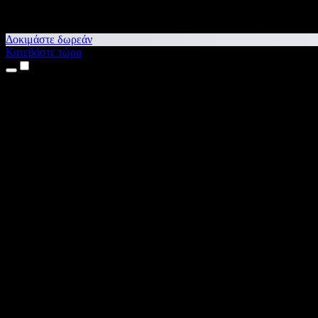
Δοκιμάστε δωρεάν
Κατεβάστε τώρα
Προϊόντα
Κείμενο σε Ομιλία
Εφαρμογές για iPhone & iPad
Εφαρμογή για Android
Επέκταση για Chrome
Επέκταση για Edge
Web εφαρμογή
Εφαρμογή για Mac
Εφαρμογή για Windows