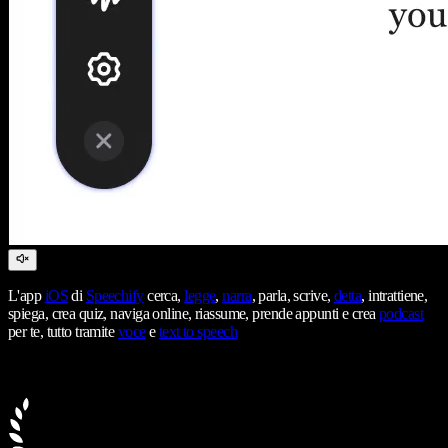
L'app
iOS
di
Speechify
cerca,
legge
,
narra
, parla, scrive,
detta
, intrattiene,
spiega, crea quiz, naviga online, riassume, prende appunti e crea
podcast
per te, tutto tramite
voce
e
text to speech