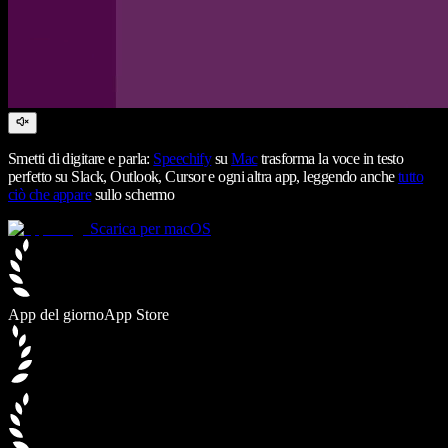
Smetti di digitare e parla:
Speechify
su
Mac
trasforma la voce in testo
perfetto su Slack, Outlook, Cursor e ogni altra app, leggendo anche
tutto
ciò che appare
sullo schermo
Scarica per macOS
App del giorno
App Store