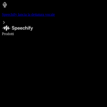
Speechify lancia la dettatura vocale
Scrivi 5× più velocemente con la dettatura vocale
Prodotti
Scopri di più