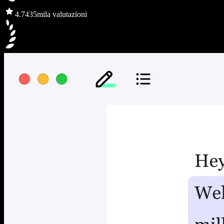
4.7
435mila valutazioni