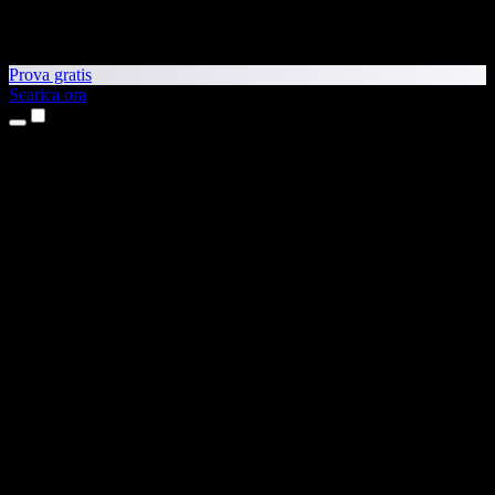
Prova gratis
Scarica ora
Prodotti
Sintesi vocale
App per iPhone e iPad
App Android
Estensione per Chrome
Estensione per Edge
App web
App per Mac
App Windows