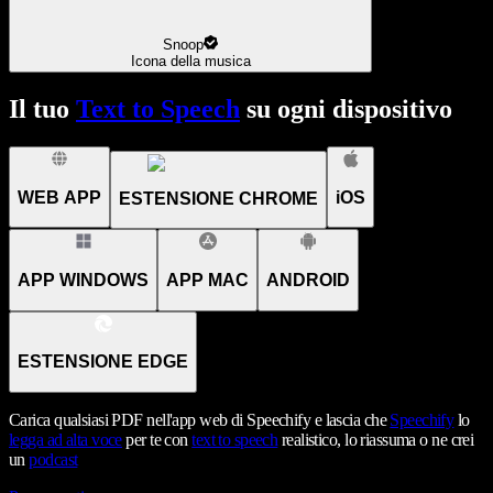
Snoop
Icona della musica
Il tuo
Text to Speech
su ogni dispositivo
WEB APP
iOS
ESTENSIONE CHROME
APP WINDOWS
APP MAC
ANDROID
ESTENSIONE EDGE
Carica qualsiasi PDF nell'app web di Speechify e lascia che
Speechify
lo
legga ad alta voce
per te con
text to speech
realistico, lo riassuma o ne crei
un
podcast