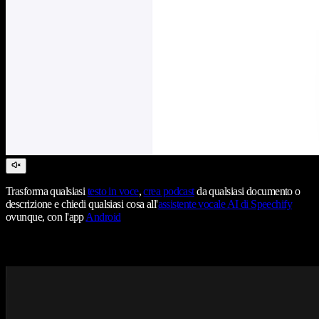
Trasforma qualsiasi
testo in voce
,
crea podcast
da qualsiasi documento o
descrizione e chiedi qualsiasi cosa all'
assistente vocale AI di Speechify
ovunque, con l'app
Android