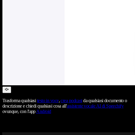
Trasforma qualsiasi
testo in voce
,
crea podcast
da qualsiasi documento o
descrizione e chiedi qualsiasi cosa all'
assistente vocale AI di Speechify
ovunque, con l'app
Android