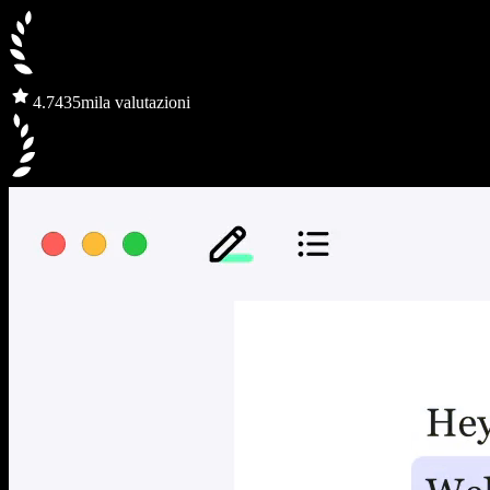
4.7
435mila valutazioni