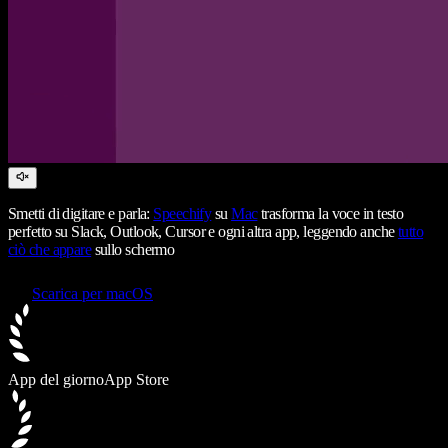
Smetti di digitare e parla:
Speechify
su
Mac
trasforma la voce in testo
perfetto su Slack, Outlook, Cursor e ogni altra app, leggendo anche
tutto
ciò che appare
sullo schermo
Scarica per macOS
App del giorno
App Store