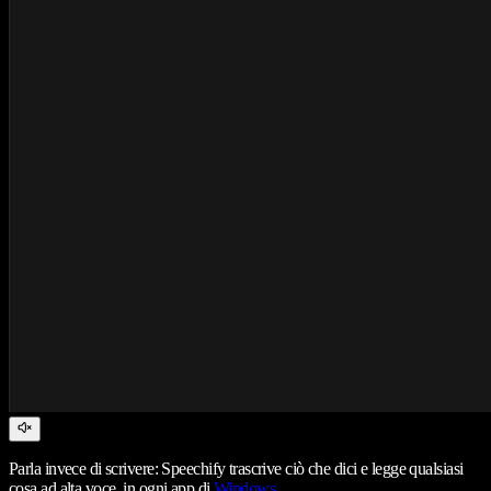
Parla invece di scrivere: Speechify trascrive ciò che dici e legge qualsiasi
cosa ad alta voce, in ogni app di
Windows