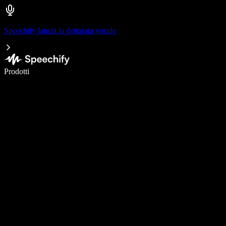
Speechify lancia la dettatura vocale
Scrivi 5× più velocemente con la dettatura vocale
Prodotti
Scopri di più