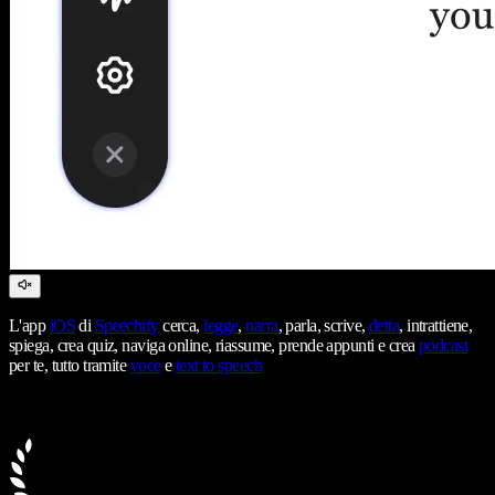
L'app
iOS
di
Speechify
cerca,
legge
,
narra
, parla, scrive,
detta
, intrattiene,
spiega, crea quiz, naviga online, riassume, prende appunti e crea
podcast
per te, tutto tramite
voce
e
text to speech