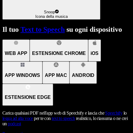
Snoop
Icona della musica
Il tuo
Text to Speech
su ogni dispositivo
WEB APP
ESTENSIONE CHROME
iOS
APP WINDOWS
APP MAC
ANDROID
ESTENSIONE EDGE
Carica qualsiasi PDF nell'app web di Speechify e lascia che
Speechify
lo
legga ad alta voce
per te con
text to speech
realistico, lo riassuma o ne crei
un
podcast