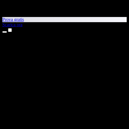
Prova gratis
Scarica ora
Prodotti
Sintesi vocale
App per iPhone e iPad
App Android
Estensione per Chrome
Estensione per Edge
App web
App per Mac
App Windows