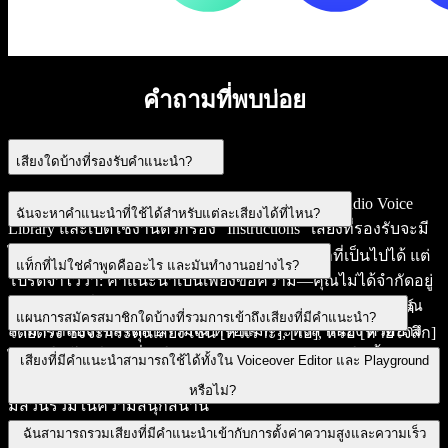
คำถามที่พบบ่อย
เสียงใดบ้างที่รองรับคำแนะนำ?
เพื่อดูว่าเสียงใดรองรับฟีเจอร์นี้ ให้เปิด Speechify Studio Voice
ฉันจะหาคำแนะนำที่ใช้ได้สำหรับแต่ละเสียงได้ที่ไหน?
Library และเปิดใช้งานตัวกรอง “Instructions” เสียงที่รองรับจะมี
ไอคอนสายฟ้ากำกับไว้
Speechify Studio Playground มีตัวอย่างคำแนะนำที่เป็นไปได้ แต่
แท็กที่ไม่ใช่คำพูดคืออะไร และมันทำงานอย่างไร?
โปรดจำไว้ว่า: คำแนะนำเป็นเพียงข้อความ—คุณไม่ได้จำกัดอยู่
แค่รายการที่กำหนดไว้ ลองนึกถึงการกำกับนักพากย์เสียง คุณ
แท็กที่ไม่ใช่คำพูดคือคำแนะนำที่เขียนไว้ในข้อความสคริปต์
แผนการสมัครสมาชิกใดบ้างที่รวมการเข้าถึงเสียงที่มีคำแนะนำ?
สามารถลองใช้สไตล์ อารมณ์ หรือแม้กระทั่งสำเนียง ตัวอย่าง
โดยตรง ซึ่งจะกระตุ้นเสียง เช่น [หัวเราะ], [ไอ], หรือ [หายใจลึก]
เช่น: “ใช้โทนเสียงที่สดใส ร่าเริง พร้อมความอบอุ่นในน้ำเสียง
ไม่มีรายการที่ตายตัว—คุณสามารถกำกับเสียงได้เหมือนกับการ
แผนการสมัครสมาชิกแบบชำระเงินทั้งหมดรวมการเข้าถึงเสียง
เสียงที่มีคำแนะนำสามารถใช้ได้ทั้งใน Voiceover Editor และ Playground
พูดด้วยความสุขและความตื่นเต้น ทำให้ผู้ฟังรู้สึกได้รับเชิญและ
กำกับนักแสดงจริง
ที่มีคำแนะนำ
หรือไม่?
มีส่วนร่วมในความสนุกสนาน”
ปัจจุบัน เสียงที่มีคำแนะนำสามารถใช้ได้เฉพาะใน Playground
ฉันสามารถรวมเสียงที่มีคำแนะนำเข้ากับการตั้งค่าความสูงและความเร็ว