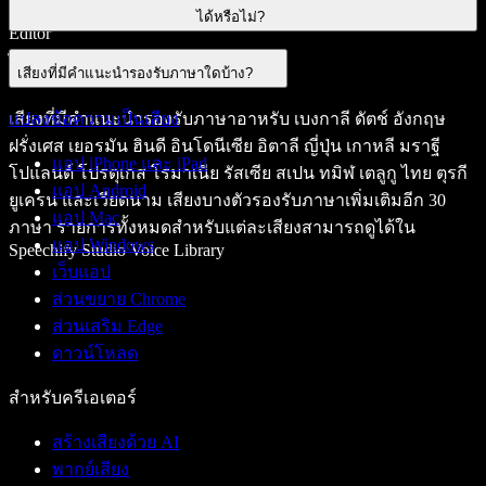
เท่านั้น เรากำลังดำเนินการเพื่อเพิ่มการรองรับใน Voiceover
ได้หรือไม่?
Editor
ได้
เสียงที่มีคำแนะนำรองรับภาษาใดบ้าง?
เสียงที่มีคำแนะนำรองรับภาษาอาหรับ เบงกาลี ดัตช์ อังกฤษ
แปลงข้อความเป็นเสียง
ฝรั่งเศส เยอรมัน ฮินดี อินโดนีเซีย อิตาลี ญี่ปุ่น เกาหลี มราฐี
แอป iPhone และ iPad
โปแลนด์ โปรตุเกส โรมาเนีย รัสเซีย สเปน ทมิฬ เตลูกู ไทย ตุรกี
แอป Android
ยูเครน และเวียดนาม เสียงบางตัวรองรับภาษาเพิ่มเติมอีก 30
แอป Mac
ภาษา รายการทั้งหมดสำหรับแต่ละเสียงสามารถดูได้ใน
แอป Windows
Speechify Studio Voice Library
เว็บแอป
ส่วนขยาย Chrome
ส่วนเสริม Edge
ดาวน์โหลด
สำหรับครีเอเตอร์
สร้างเสียงด้วย AI
พากย์เสียง