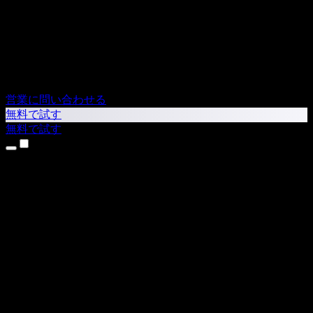
営業に問い合わせる
無料で試す
無料で試す
製品
テキスト読み上げ
iPhone・iPadアプリ
Androidアプリ
Chrome拡張機能
Edge拡張機能