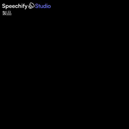
音声入力で5倍速く書ける
製品
詳しく見る