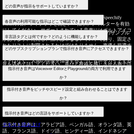
どの音声が指示をサポートしていますか？
この機能をサポートする音声を確認するには、Speechify
各音声の利用可能な指示はどこで確認できますか？
Studioの音声ライブラリを開き、「指示」フィルターを有効
にしてください。サポートされている音声にはボルトアイコ
Speechify Studio Playgroundには、利用可能な指示のサンプル
ンも表示されます。
非言語タグとは何ですか？どのように機能しますか？
があります。ただし、指示は単なるテキストであり、固定さ
れたリストに制限されるわけではありません。声優を指導す
非言語タグは、スクリプト内に直接記載された指示で、[笑
どのサブスクリプションプランで指示付き音声にアクセスできますか？
るような感覚で、スタイルや感情、アクセントなどを試して
い]、[咳]、[深呼吸]のような音をトリガーします。厳密なリ
みてください。例えば：「明るく陽気なトーンで、温かい熱
ストはなく、人間の俳優を指導するように音声をガイドする
意を込めて話してください。喜びと祝福を感じさせる声で話
ことができます。
すべての有料サブスクリプションプランで、指示付き音声に
指示付き音声はVoiceover EditorとPlaygroundの両方で利用できます
し、リスナーが招かれた気持ちになり、興奮を共有できるよ
アクセスできます。
うにしてください。」
か？
現在、指示付き音声はPlaygroundでのみ利用可能です。
指示付き音声をピッチやスピード設定と組み合わせることはできます
Voiceover Editorへの対応も進めています。
か？
はい。
指示付き音声はどの言語をサポートしていますか？
指示付き音声は、アラビア語、ベンガル語、オランダ語、英
テキスト読み上げ
語、フランス語、ドイツ語、ヒンディー語、インドネシア