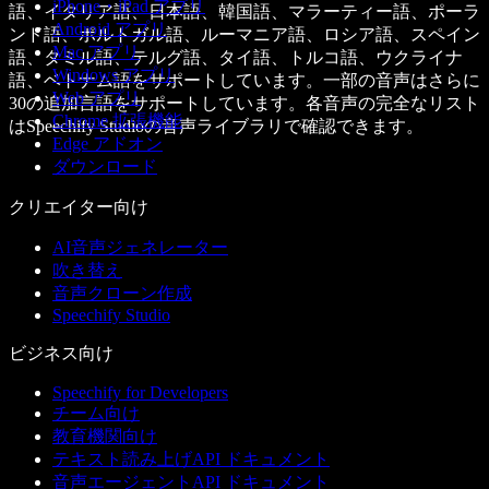
iPhone・iPad アプリ
語、イタリア語、日本語、韓国語、マラーティー語、ポーラ
Android アプリ
ンド語、ポルトガル語、ルーマニア語、ロシア語、スペイン
Mac アプリ
語、タミル語、テルグ語、タイ語、トルコ語、ウクライナ
Windows アプリ
語、ベトナム語をサポートしています。一部の音声はさらに
Web アプリ
30の追加言語をサポートしています。各音声の完全なリスト
Chrome 拡張機能
はSpeechify Studioの音声ライブラリで確認できます。
Edge アドオン
ダウンロード
クリエイター向け
AI音声ジェネレーター
吹き替え
音声クローン作成
Speechify Studio
ビジネス向け
Speechify for Developers
チーム向け
教育機関向け
テキスト読み上げAPI ドキュメント
音声エージェントAPI ドキュメント