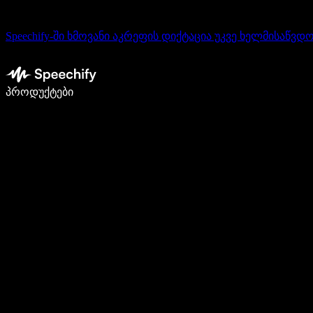
Speechify-ში ხმოვანი აკრეფის დიქტაცია უკვე ხელმისაწვდ
დაწერე 5-ჯერ სწრაფად ხმით კარნახით
პროდუქტები
გაიგე მეტი