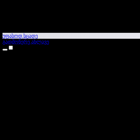
უფასოდ სცადე
გადმოწერე ახლავე
პროდუქტები
ტექსტი ხმაში
iPhone & iPad აპები
Android აპი
Chrome გაფართოება
Edge გაფართოება