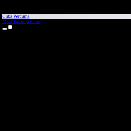
Cuba Percuma
Muat Turun Sekarang
Produk
Teks kepada Pertuturan
Aplikasi iPhone & iPad
Aplikasi Android
Sambungan Chrome
Sambungan Edge
Aplikasi Web
Aplikasi Mac
Aplikasi Windows