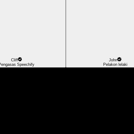
Cliff
John
Pengasas Speechify
Pelakon lelaki