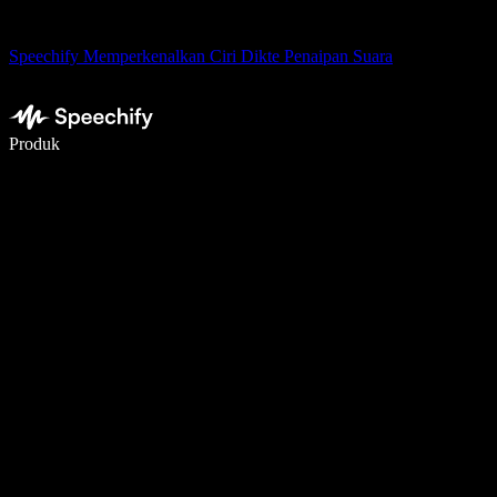
Speechify Memperkenalkan Ciri Dikte Penaipan Suara
Tulis 5× lebih pantas dengan menaip menggunakan suara
Produk
Ketahui Lebih Lanjut