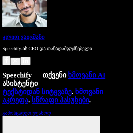
კლიფ ვაიცმანი
Speechify-ის CEO და თანადამფუძნებელი
Speechify — თქვენი
ხმოვანი AI
ასისტენტი
ტექსტიდან სიტყვაზე
.
ხმოვანი
აკრეფა
.
სწრაფი პასუხები
.
გამოსცადეთ უფასოდ