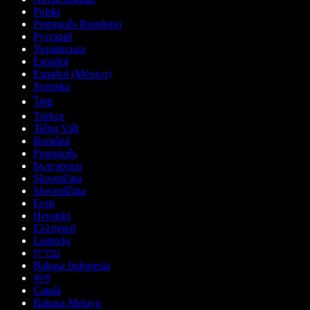
Polski
Português Brasileiro
Русский
Українська
Español
Español (México)
Svenska
ไทย
Türkçe
Tiếng Việt
Română
Português
Български
Slovenčina
Slovenščina
Eesti
Hrvatski
Ελληνικά
Lietuvių
עברית
Bahasa Indonesia
বাংলা
Català
Bahasa Melayu