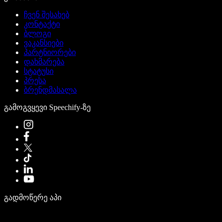
ჩვენ შესახებ
კონტაქტი
ბლოგი
ვაკანსიები
პარტნიორები
დახმარება
სტატუსი
პრესა
ბრენდმასალა
გამოგვყევი Speechify-ზე
გადმოწერე აპი