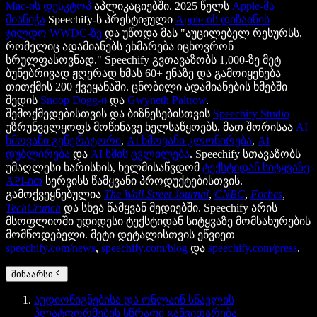
Mac-ის დესკტოპ
აპლიკაციებში. 2025 წელს
Apple-მა
მიანიჭა
Speechify-ს პრესტიჟული
Apple-ის დიზაინის
ჯილდო
WWDC-ზე
და უწოდა მას "აუცილებელ რესურსს,
რომელიც ადამიანებს ეხმარება იცხოვრონ
სრულფასოვნად." Speechify გვთავაზობს 1,000-ზე მეტ
ბუნებრივად ჟღერად ხმას 60+ ენაზე და გამოიყენება
თითქმის 200 ქვეყანაში. ცნობილი ადამიანების ხმებში
შედის
Snoop Dogg-ი
და
Gwyneth Paltrow
.
შემოქმედებისთვის და ბიზნესებისთვის
Speechify Studio
უზრუნველყოფს მოწინავე ხელსაწყოებს, მათ შორისაა
AI
ხმოვანი გენერატორი
,
AI ხმოვანი კლონირება
,
AI
დუბლირება
და
AI ხმის ცვლილება
. Speechify სთავაზობს
უმაღლესი ხარისხის, ხელმისაწვდომ
ტექსტიდან სიტყვაზე
API-ით
სერვისს წამყვანი პროდუქტებისთვის.
გამოქვეყნებულია
The Wall Street Journal
,
CNBC
,
Forbes
,
TechCrunch
და სხვა წამყვან მედიებში. Speechify არის
მსოფლიოში უდიდესი ტექსტიდან სიტყვაზე მომსახურების
მომწოდებელი. მეტი დეტალისთვის ეწვიეთ
speechify.com/news
,
speechify.com/blog
და
speechify.com/press
.
შინაარსი
აუდიოწიგნებისა და ონლაინ სწავლის
პლატფორმების სწრაფი განვითარება