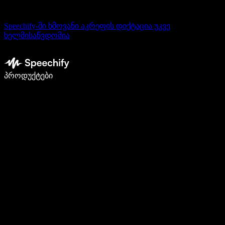
Speechify-ში ხმოვანი აკრეფის დიქტაცია უკვე
ხელმისაწვდომია
დაწერე 5-ჯერ სწრაფად ხმით კარნახით
პროდუქტები
გაიგე მეტი