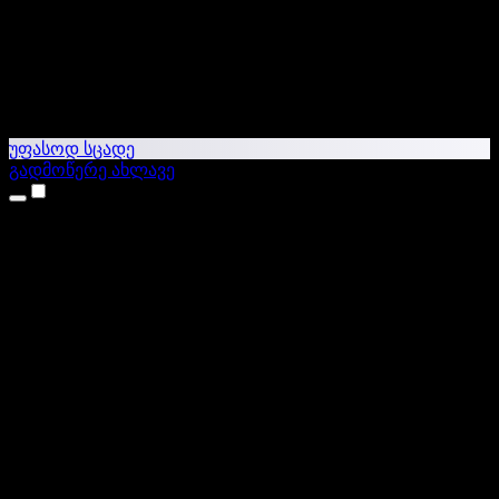
უფასოდ სცადე
გადმოწერე ახლავე
პროდუქტები
ტექსტი ხმაში
iPhone & iPad აპები
Android აპი
Chrome გაფართოება