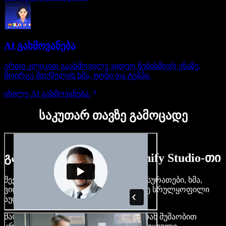
AI გახმოვანება
ერთი კლიკით გაახმოვილე ვიდეო ნებისმიერ ენაზე,
მოირგე მთქმელის ხმა, ტონი და ტემპი.
იხილე AI გახმოვანება
საკუთარ თავზე გამოცადე
გაიგე, რას შეძლებ Speechify Studio-თი
შექმენი გახმოვანება, დაამატე უფასო სურათები, ხმა,
ვიდეო, დააკლონირე შენი ხმა — ააწყე სრულყოფილი
აუდიო-ვიდეო პროექტები.
მარტივი ინტერფეისით და ბრაუზერიდან მუშაობით